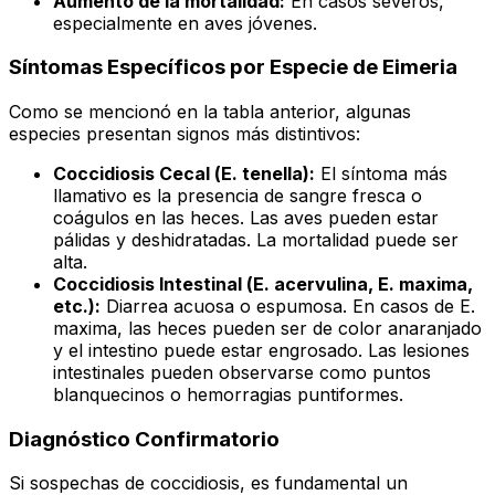
Aumento de la mortalidad:
En casos severos,
especialmente en aves jóvenes.
Síntomas Específicos por Especie de
Eimeria
Como se mencionó en la tabla anterior, algunas
especies presentan signos más distintivos:
Coccidiosis Cecal (
E. tenella
):
El síntoma más
llamativo es la presencia de sangre fresca o
coágulos en las heces. Las aves pueden estar
pálidas y deshidratadas. La mortalidad puede ser
alta.
Coccidiosis Intestinal (
E. acervulina
,
E. maxima
,
etc.):
Diarrea acuosa o espumosa. En casos de
E.
maxima
, las heces pueden ser de color anaranjado
y el intestino puede estar engrosado. Las lesiones
intestinales pueden observarse como puntos
blanquecinos o hemorragias puntiformes.
Diagnóstico Confirmatorio
Si sospechas de coccidiosis, es fundamental un