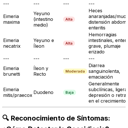
---
---
---
---
Heces
Yeyuno
Eimeria
anaranjadas/muco
(intestino
Alta
maxima
distensión abdomi
medio)
enteritis
Hemorragias
Eimeria
Yeyuno e
intestinales, enteri
Alta
necatrix
Íleon
grave, plumaje
erizado
---
---
---
---
Diarrea
Eimeria
Íleon y
sanguinolenta,
Moderada
brunetti
Recto
emaciación
Generalmente
Eimeria
subclínicas, ligera
Duodeno
Baja
mitis/praecox
depresión o retra
en el crecimiento
🔍 Reconocimiento de Síntomas: