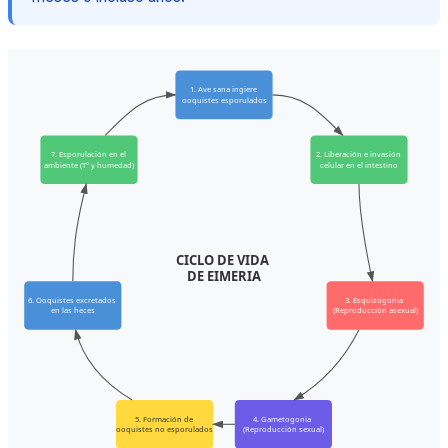
1. Ave sana ingiere
ooquistes esporulados
7. Esporulación en el
2. Liberación e invasión
ambiente (T° y humedad)
celular en el intestino
CICLO DE VIDA
DE EIMERIA
6. Ooquistes excretados
3. Esquizogonia
en las heces
(Reproducción asexual)
5. Formación de
4. Gametogonia
ooquistes no esporulados
(Reproducción sexual)