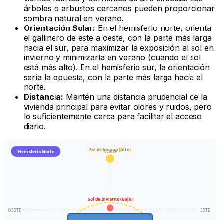
árboles o arbustos cercanos pueden proporcionar
sombra natural en verano.
Orientación Solar:
En el hemisferio norte, orienta
el gallinero de este a oeste, con la parte más larga
hacia el sur, para maximizar la exposición al sol en
invierno y minimizarla en verano (cuando el sol
está más alto). En el hemisferio sur, la orientación
sería la opuesta, con la parte más larga hacia el
norte.
Distancia:
Mantén una distancia prudencial de la
vivienda principal para evitar olores y ruidos, pero
lo suficientemente cerca para facilitar el acceso
diario.
Sol de Verano (Alto)
Hemisferio Norte
NORTE
Sol de Invierno (Bajo)
OESTE
ESTE