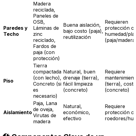
Madera
reciclada,
Paneles de
OSB,
Requieren
Buena aislación,
Paredes y
Láminas de
protección c
bajo costo (paja),
Techo
zinc
humedad/pla
reutilización
reciclado,
(paja/madera
Fardos de
paja (con
protección)
Tierra
compactada
Natural, buen
Requiere
(con lecho),
drenaje (tierra),
mantenimient
Piso
Concreto (si
fácil limpieza
(tierra), cost
es
(concreto)
(concreto)
necesario)
Paja, Lana
Natural,
Requiere
de oveja,
Aislamiento
económico,
protección c
Virutas de
efectivo
roedores/hu
madera