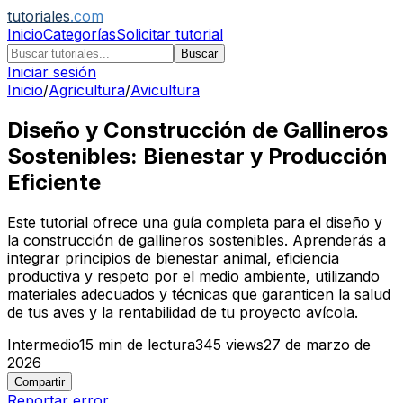
tutoriales
.com
Inicio
Categorías
Solicitar tutorial
Buscar
Iniciar sesión
Inicio
/
Agricultura
/
Avicultura
Diseño y Construcción de Gallineros
Sostenibles: Bienestar y Producción
Eficiente
Este tutorial ofrece una guía completa para el diseño y
la construcción de gallineros sostenibles. Aprenderás a
integrar principios de bienestar animal, eficiencia
productiva y respeto por el medio ambiente, utilizando
materiales adecuados y técnicas que garanticen la salud
de tus aves y la rentabilidad de tu proyecto avícola.
Intermedio
15
min de lectura
345
views
27 de marzo de
2026
Compartir
Reportar error