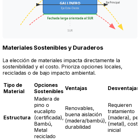
GALLINERO
Eje Principal
Eje Este-Oeste
Fachada larga orientada al SUR
SUR
Materiales Sostenibles y Duraderos
La elección de materiales impacta directamente la
sostenibilidad y el costo. Prioriza opciones locales,
recicladas o de bajo impacto ambiental.
Tipo de
Opciones
Ventajas
Desventajas
Material
Sostenibles
Madera de
pino o
Requieren
Renovables,
eucalipto
tratamiento
buena aislación
Estructura
(certificada),
(madera), pe
(madera/bambú),
Bambú,
(metal), cost
durabilidad
Metal
inicial
reciclado