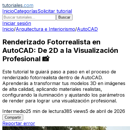
tutoriales
.com
Inicio
Categorías
Solicitar tutorial
Buscar
Iniciar sesión
Inicio
/
Arquitectura e Interiorismo
/
AutoCAD
Renderizado Fotorrealista en
AutoCAD: De 2D a la Visualización
Profesional 📸
Este tutorial te guiará paso a paso en el proceso de
renderizado fotorrealista dentro de AutoCAD.
Aprenderás a transformar tus modelos 3D en imágenes
de alta calidad, aplicando materiales realistas,
configurando la iluminación y ajustando los parámetros
de render para lograr una visualización profesional.
Intermedio
25
min de lectura
385
views
5 de abril de 2026
Compartir
Reportar error