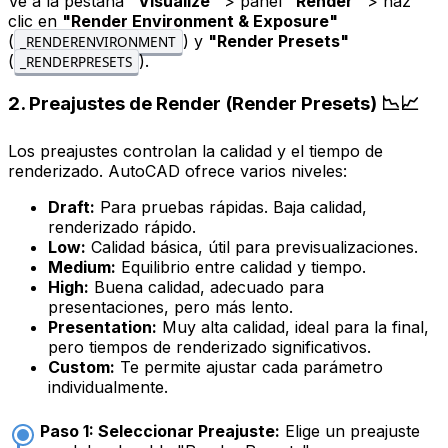
Ve a la pestaña
"Visualize"
> panel
"Render"
> haz
clic en
"Render Environment & Exposure"
(
) y
"Render Presets"
_RENDERENVIRONMENT
(
).
_RENDERPRESETS
2. Preajustes de Render (Render Presets) 📉📈
Los preajustes controlan la calidad y el tiempo de
renderizado. AutoCAD ofrece varios niveles:
Draft:
Para pruebas rápidas. Baja calidad,
renderizado rápido.
Low:
Calidad básica, útil para previsualizaciones.
Medium:
Equilibrio entre calidad y tiempo.
High:
Buena calidad, adecuado para
presentaciones, pero más lento.
Presentation:
Muy alta calidad, ideal para la final,
pero tiempos de renderizado significativos.
Custom:
Te permite ajustar cada parámetro
individualmente.
Paso 1: Seleccionar Preajuste:
Elige un preajuste