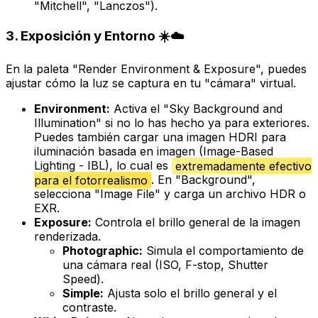
"Mitchell", "Lanczos").
3. Exposición y Entorno ☀️☁️
En la paleta "Render Environment & Exposure", puedes
ajustar cómo la luz se captura en tu "cámara" virtual.
Environment:
Activa el "Sky Background and
Illumination" si no lo has hecho ya para exteriores.
Puedes también cargar una imagen HDRI para
iluminación basada en imagen (Image-Based
Lighting - IBL), lo cual es
extremadamente efectivo
para el fotorrealismo
. En "Background",
selecciona "Image File" y carga un archivo HDR o
EXR.
Exposure:
Controla el brillo general de la imagen
renderizada.
Photographic:
Simula el comportamiento de
una cámara real (ISO, F-stop, Shutter
Speed).
Simple:
Ajusta solo el brillo general y el
contraste.