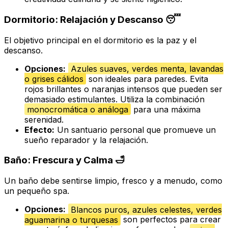
Dormitorio: Relajación y Descanso 😴
El objetivo principal en el dormitorio es la paz y el
descanso.
Opciones:
Azules suaves, verdes menta, lavandas
o grises cálidos
son ideales para paredes. Evita
rojos brillantes o naranjas intensos que pueden ser
demasiado estimulantes. Utiliza la combinación
monocromática o análoga
para una máxima
serenidad.
Efecto:
Un santuario personal que promueve un
sueño reparador y la relajación.
Baño: Frescura y Calma 🛁
Un baño debe sentirse limpio, fresco y a menudo, como
un pequeño spa.
Opciones:
Blancos puros, azules celestes, verdes
aguamarina o turquesas
son perfectos para crear