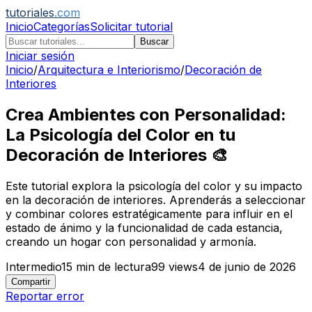
tutoriales
.com
Inicio
Categorías
Solicitar tutorial
Buscar
Iniciar sesión
Inicio
/
Arquitectura e Interiorismo
/
Decoración de
Interiores
Crea Ambientes con Personalidad:
La Psicología del Color en tu
Decoración de Interiores 🎨
Este tutorial explora la psicología del color y su impacto
en la decoración de interiores. Aprenderás a seleccionar
y combinar colores estratégicamente para influir en el
estado de ánimo y la funcionalidad de cada estancia,
creando un hogar con personalidad y armonía.
Intermedio
15
min de lectura
99
views
4 de junio de 2026
Compartir
Reportar error