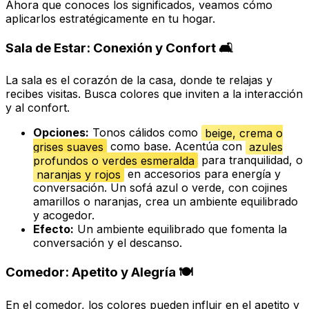
Ahora que conoces los significados, veamos cómo
aplicarlos estratégicamente en tu hogar.
Sala de Estar: Conexión y Confort 🛋️
La sala es el corazón de la casa, donde te relajas y
recibes visitas. Busca colores que inviten a la interacción
y al confort.
Opciones:
Tonos cálidos como
beige, crema o
grises suaves
como base. Acentúa con
azules
profundos o verdes esmeralda
para tranquilidad, o
naranjas y rojos
en accesorios para energía y
conversación. Un sofá azul o verde, con cojines
amarillos o naranjas, crea un ambiente equilibrado
y acogedor.
Efecto:
Un ambiente equilibrado que fomenta la
conversación y el descanso.
Comedor: Apetito y Alegría 🍽️
En el comedor, los colores pueden influir en el apetito y