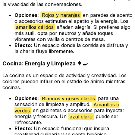
la vivacidad de las conversaciones.
Opciones:
Rojos y naranjas
en paredes de acento
o accesorios estimulan el apetito y la energía. Los
amarillos cálidos
añaden alegría. Si prefieres algo
más sutil, opta por neutros y añade toques
vibrantes con vajilla o centros de mesa.
Efecto:
Un espacio donde la comida se disfruta y
la charla fluye libremente.
Cocina: Energía y Limpieza 👩‍🍳
La cocina es un espacio de actividad y creatividad. Los
colores pueden influir en el estado de ánimo mientras
cocinas.
Opciones:
Blancos y grises claros
para una
sensación de limpieza y amplitud.
Amarillos o
verdes
en gabinetes o accesorios para inyectar
energía y frescura. Un
azul claro
puede ser
refrescante.
Efecto:
Un espacio funcional que inspira
creatividad culinaria y se siente higiénico.