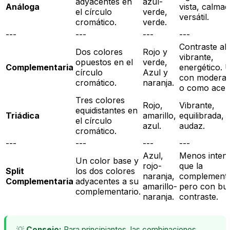
adyacentes en
azul-
Análoga
vista, calmad
el círculo
verde,
versátil.
cromático.
verde.
---
---
---
---
Contraste alt
Dos colores
Rojo y
vibrante,
opuestos en el
verde,
Complementaria
energético. 
círculo
Azul y
con moderac
cromático.
naranja.
o como acen
Tres colores
Rojo,
Vibrante,
equidistantes en
Triádica
amarillo,
equilibrada,
el círculo
azul.
audaz.
cromático.
---
---
---
---
Azul,
Menos inten
Un color base y
rojo-
que la
Split
los dos colores
naranja,
complementa
Complementaria
adyacentes a su
amarillo-
pero con bu
complementario.
naranja.
contraste.
💡
Consejo:
Para principiantes, las combinaciones