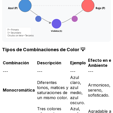
Azul (P)
Rojo (P)
P = Primario
Violeta (S)
S = Secundario
Círculos sin letra = Terciarios
Tipos de Combinaciones de Color 💡
Efecto en el
Combinación
Descripción
Ejemplo
Ambiente
---
---
---
---
Azul
Diferentes
claro,
Armonioso,
tonos, matices y
azul
Monocromática
sereno,
saturaciones de
medio,
sofisticado.
un mismo color.
azul
oscuro.
Tres colores
Azul,
Agradable a 