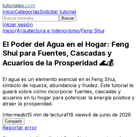
tutoriales
.com
Inicio
Categorías
Solicitar tutorial
Buscar
Iniciar sesión
Inicio
/
Arquitectura e Interiorismo
/
Feng Shui
El Poder del Agua en el Hogar: Feng
Shui para Fuentes, Cascadas y
Acuarios de la Prosperidad 🌊💰
El agua es un elemento esencial en el Feng Shui,
símbolo de riqueza, abundancia y fluidez. Este tutorial te
guiará sobre cómo incorporar fuentes, cascadas y
acuarios en tu hogar para potenciar la energía positiva y
atraer la prosperidad.
Intermedio
15
min de lectura
116
views
4 de junio de 2026
Compartir
Reportar error