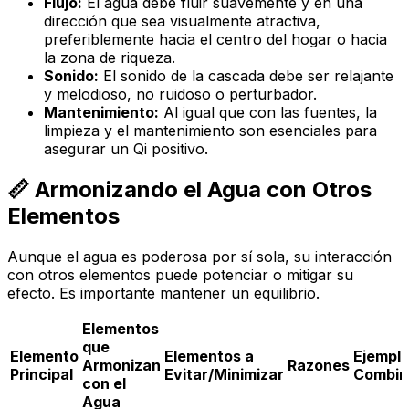
Flujo:
El agua debe fluir
suavemente
y en una
dirección que sea visualmente atractiva,
preferiblemente hacia el centro del hogar o hacia
la zona de riqueza.
Sonido:
El sonido de la cascada debe ser relajante
y melodioso, no ruidoso o perturbador.
Mantenimiento:
Al igual que con las fuentes, la
limpieza y el mantenimiento son esenciales para
asegurar un Qi positivo.
📏 Armonizando el Agua con Otros
Elementos
Aunque el agua es poderosa por sí sola, su interacción
con otros elementos puede potenciar o mitigar su
efecto. Es importante mantener un equilibrio.
Elementos
que
Elemento
Elementos a
Ejemplo
Armonizan
Razones
Principal
Evitar/Minimizar
Combin
con el
Agua