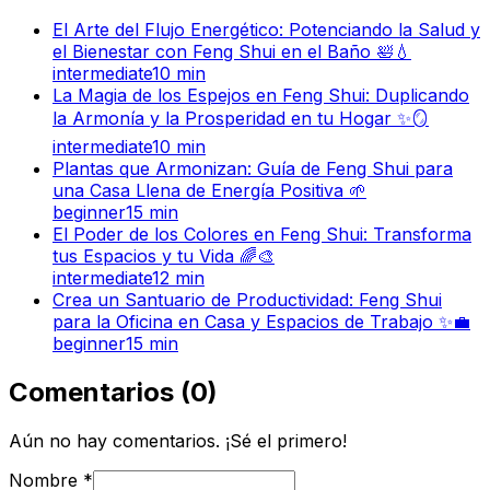
El Arte del Flujo Energético: Potenciando la Salud y
el Bienestar con Feng Shui en el Baño 🛀💧
intermediate
10
min
La Magia de los Espejos en Feng Shui: Duplicando
la Armonía y la Prosperidad en tu Hogar ✨🪞
intermediate
10
min
Plantas que Armonizan: Guía de Feng Shui para
una Casa Llena de Energía Positiva 🌱
beginner
15
min
El Poder de los Colores en Feng Shui: Transforma
tus Espacios y tu Vida 🌈🎨
intermediate
12
min
Crea un Santuario de Productividad: Feng Shui
para la Oficina en Casa y Espacios de Trabajo ✨💼
beginner
15
min
Comentarios
(
0
)
Aún no hay comentarios. ¡Sé el primero!
Nombre
*