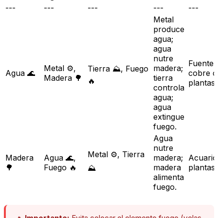
---
---
---
---
---
Metal
produce
agua;
agua
nutre
Fuente 
Metal ⚙️,
madera;
Tierra ⛰️, Fuego
Agua 🌊
cobre 
Madera 🌳
tierra
🔥
plantas
controla
agua;
agua
extingue
fuego.
Agua
nutre
Metal ⚙️, Tierra
Madera
Agua 🌊,
madera;
Acuario
🌳
Fuego 🔥
madera
plantas 
⛰️
alimenta
fuego.