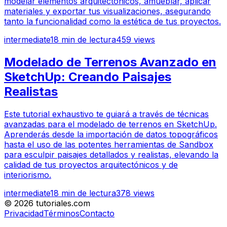
modelar elementos arquitectónicos, amueblar, aplicar
materiales y exportar tus visualizaciones, asegurando
tanto la funcionalidad como la estética de tus proyectos.
intermediate
18
min de lectura
459
views
Modelado de Terrenos Avanzado en
SketchUp: Creando Paisajes
Realistas
Este tutorial exhaustivo te guiará a través de técnicas
avanzadas para el modelado de terrenos en SketchUp.
Aprenderás desde la importación de datos topográficos
hasta el uso de las potentes herramientas de Sandbox
para esculpir paisajes detallados y realistas, elevando la
calidad de tus proyectos arquitectónicos y de
interiorismo.
intermediate
18
min de lectura
378
views
©
2026
tutoriales.com
Privacidad
Términos
Contacto