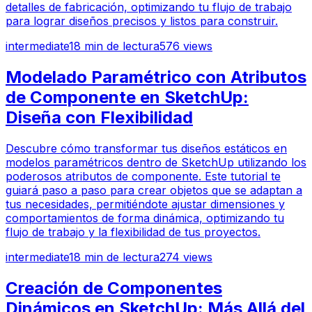
detalles de fabricación, optimizando tu flujo de trabajo
para lograr diseños precisos y listos para construir.
intermediate
18
min de lectura
576
views
Modelado Paramétrico con Atributos
de Componente en SketchUp:
Diseña con Flexibilidad
Descubre cómo transformar tus diseños estáticos en
modelos paramétricos dentro de SketchUp utilizando los
poderosos atributos de componente. Este tutorial te
guiará paso a paso para crear objetos que se adaptan a
tus necesidades, permitiéndote ajustar dimensiones y
comportamientos de forma dinámica, optimizando tu
flujo de trabajo y la flexibilidad de tus proyectos.
intermediate
18
min de lectura
274
views
Creación de Componentes
Dinámicos en SketchUp: Más Allá del