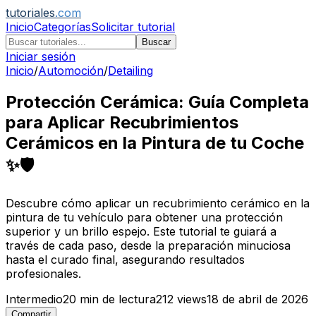
tutoriales
.com
Inicio
Categorías
Solicitar tutorial
Buscar
Iniciar sesión
Inicio
/
Automoción
/
Detailing
Protección Cerámica: Guía Completa
para Aplicar Recubrimientos
Cerámicos en la Pintura de tu Coche
✨🛡️
Descubre cómo aplicar un recubrimiento cerámico en la
pintura de tu vehículo para obtener una protección
superior y un brillo espejo. Este tutorial te guiará a
través de cada paso, desde la preparación minuciosa
hasta el curado final, asegurando resultados
profesionales.
Intermedio
20
min de lectura
212
views
18 de abril de 2026
Compartir