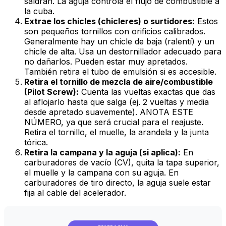
saldrán. La aguja controla el flujo de combustible a
la cuba.
Extrae los chicles (chicleres) o surtidores:
Estos
son pequeños tornillos con orificios calibrados.
Generalmente hay un chicle de baja (ralentí) y un
chicle de alta. Usa un destornillador adecuado para
no dañarlos. Pueden estar muy apretados.
También retira el tubo de emulsión si es accesible.
Retira el tornillo de mezcla de aire/combustible
(Pilot Screw):
Cuenta las vueltas exactas que das
al aflojarlo hasta que salga (ej. 2 vueltas y media
desde apretado suavemente). ANOTA ESTE
NÚMERO, ya que será crucial para el reajuste.
Retira el tornillo, el muelle, la arandela y la junta
tórica.
Retira la campana y la aguja (si aplica):
En
carburadores de vacío (CV), quita la tapa superior,
el muelle y la campana con su aguja. En
carburadores de tiro directo, la aguja suele estar
fija al cable del acelerador.