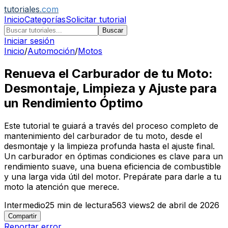
tutoriales
.com
Inicio
Categorías
Solicitar tutorial
Buscar
Iniciar sesión
Inicio
/
Automoción
/
Motos
Renueva el Carburador de tu Moto:
Desmontaje, Limpieza y Ajuste para
un Rendimiento Óptimo
Este tutorial te guiará a través del proceso completo de
mantenimiento del carburador de tu moto, desde el
desmontaje y la limpieza profunda hasta el ajuste final.
Un carburador en óptimas condiciones es clave para un
rendimiento suave, una buena eficiencia de combustible
y una larga vida útil del motor. Prepárate para darle a tu
moto la atención que merece.
Intermedio
25
min de lectura
563
views
2 de abril de 2026
Compartir
Reportar error