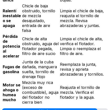
difícil
bujías.
Chicle de baja
Ralentí
obstruido, tornillo
Limpia el chicle de baja,
inestable
de mezcla
reajusta el tornillo de
o se
desajustado,
mezcla. Revisa
apaga
entrada de aire
abrazaderas y juntas.
falsa
Pérdida
Chicle de alta
Limpia el chicle de alta,
de
obstruido, aguja del
verifica el flotador.
potencia
flotador pegada,
Limpia o reemplaza el
al
filtro de aire sucio
filtro de aire.
acelerar
Junta de la cuba
Reemplaza la junta,
Fugas de
dañada, manguera
revisa y aprieta
gasolina
suelta, tornillo de
abrazaderas y tornillos.
drenaje flojo
Mezcla muy rica
Motor se
(exceso de
Reajusta el tornillo de
ahoga o
combustible), aguja
mezcla. Verifica el
humea
del flotador no
flotador y la aguja.
mucho
cierra bien