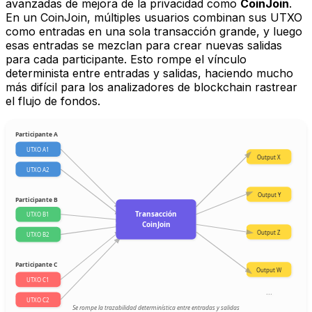
avanzadas de mejora de la privacidad como
CoinJoin
.
En un CoinJoin, múltiples usuarios combinan sus UTXO
como entradas en una sola transacción grande, y luego
esas entradas se mezclan para crear nuevas salidas
para cada participante. Esto rompe el vínculo
determinista entre entradas y salidas, haciendo mucho
más difícil para los analizadores de blockchain rastrear
el flujo de fondos.
Participante A
UTXO A1
Output X
UTXO A2
Output Y
Participante B
Transacción
UTXO B1
CoinJoin
Output Z
UTXO B2
Participante C
Output W
UTXO C1
...
UTXO C2
Se rompe la trazabilidad determinística entre entradas y salidas