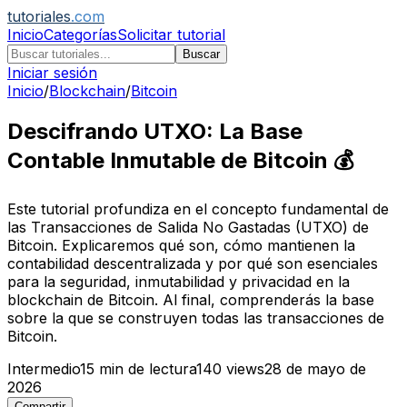
tutoriales
.com
Inicio
Categorías
Solicitar tutorial
Buscar
Iniciar sesión
Inicio
/
Blockchain
/
Bitcoin
Descifrando UTXO: La Base
Contable Inmutable de Bitcoin 💰
Este tutorial profundiza en el concepto fundamental de
las Transacciones de Salida No Gastadas (UTXO) de
Bitcoin. Explicaremos qué son, cómo mantienen la
contabilidad descentralizada y por qué son esenciales
para la seguridad, inmutabilidad y privacidad en la
blockchain de Bitcoin. Al final, comprenderás la base
sobre la que se construyen todas las transacciones de
Bitcoin.
Intermedio
15
min de lectura
140
views
28 de mayo de
2026
Compartir