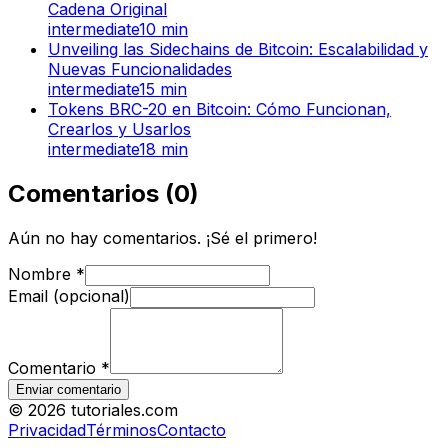
Cadena Original
intermediate
10
min
Unveiling las Sidechains de Bitcoin: Escalabilidad y
Nuevas Funcionalidades
intermediate
15
min
Tokens BRC-20 en Bitcoin: Cómo Funcionan,
Crearlos y Usarlos
intermediate
18
min
Comentarios
(
0
)
Aún no hay comentarios. ¡Sé el primero!
Nombre
*
Email (opcional)
Comentario
*
Enviar comentario
©
2026
tutoriales.com
Privacidad
Términos
Contacto