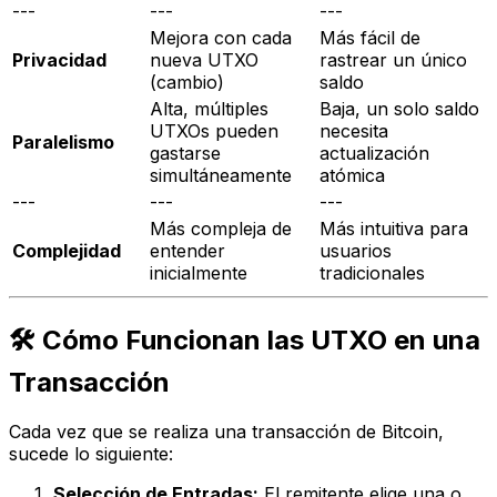
---
---
---
Mejora con cada
Más fácil de
Privacidad
nueva UTXO
rastrear un único
(cambio)
saldo
Alta, múltiples
Baja, un solo saldo
UTXOs pueden
necesita
Paralelismo
gastarse
actualización
simultáneamente
atómica
---
---
---
Más compleja de
Más intuitiva para
Complejidad
entender
usuarios
inicialmente
tradicionales
🛠️ Cómo Funcionan las UTXO en una
Transacción
Cada vez que se realiza una transacción de Bitcoin,
sucede lo siguiente:
Selección de Entradas:
El remitente elige una o