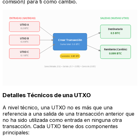
comisión) para ti como cambio.
ENTRADAS (GASTADAS)
SALIDAS (NUEVAS UTXO)
UTXO A
0.2 BTC
Destinatario
0.5 BTC
UTXO B
Crear Transacción
0.3 BTC
Suma total: 0.6 BTC
Remitente (Cambio)
UTXO C
0.099 BTC
0.1 BTC
Comisión: 0.001 BTC
Suma Entradas (0.6) = Salidas (0.5 + 0.099) + Comisión (0.001)
Detalles Técnicos de una UTXO
A nivel técnico, una UTXO no es más que una
referencia a una salida de una transacción anterior que
no ha sido utilizada como entrada en ninguna otra
transacción. Cada UTXO tiene dos componentes
principales: