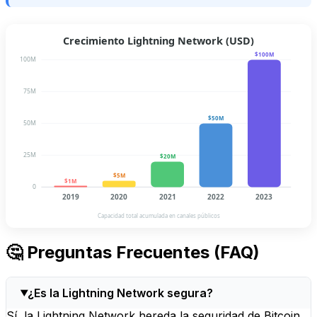
Crecimiento Lightning Network (USD)
$100M
100M
75M
$50M
50M
25M
$20M
$5M
$1M
0
2019
2020
2021
2022
2023
Capacidad total acumulada en canales públicos
🤔 Preguntas Frecuentes (FAQ)
¿Es la Lightning Network segura?
Sí, la Lightning Network hereda la seguridad de Bitcoin.