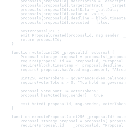
        proposals[proposalId].description = _descriptio
        proposals[proposalId].targetContract = _targetC
        proposals[proposalId].callData = _callData;

        proposals[proposalId].value = _value;

        proposals[proposalId].deadline = block.timestam
        proposals[proposalId].executed = false;

        nextProposalId++;

        emit ProposalCreated(proposalId, msg.sender, _d
        return proposalId;

    }

    function vote(uint256 _proposalId) external {

        Proposal storage proposal = proposals[_proposal
        require(proposal.id == _proposalId, "Proposal d
        require(block.timestamp <= proposal.deadline, "
        require(!proposal.hasVoted[msg.sender], "Alread
        uint256 voterTokens = governanceToken.balanceOf
        require(voterTokens > 0, "You hold no governanc
        proposal.voteCount += voterTokens;

        proposal.hasVoted[msg.sender] = true;

        emit Voted(_proposalId, msg.sender, voterTokens
    }

    function executeProposal(uint256 _proposalId) exter
        Proposal storage proposal = proposals[_proposal
        require(proposal.id == _proposalId, "Proposal d