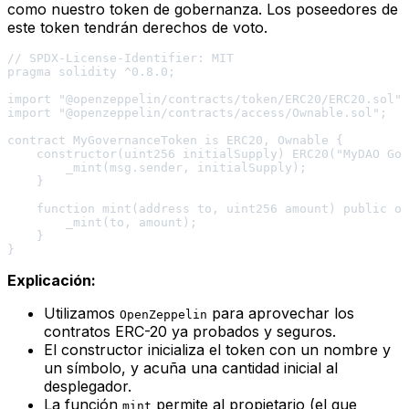
como nuestro token de gobernanza. Los poseedores de
este token tendrán derechos de voto.
// SPDX-License-Identifier: MIT

pragma solidity ^0.8.0;

import "@openzeppelin/contracts/token/ERC20/ERC20.sol";

import "@openzeppelin/contracts/access/Ownable.sol";

contract MyGovernanceToken is ERC20, Ownable {

    constructor(uint256 initialSupply) ERC20("MyDAO Gov
        _mint(msg.sender, initialSupply);

    }

    function mint(address to, uint256 amount) public on
        _mint(to, amount);

    }

Explicación:
Utilizamos
para aprovechar los
OpenZeppelin
contratos ERC-20 ya probados y seguros.
El constructor inicializa el token con un nombre y
un símbolo, y acuña una cantidad inicial al
desplegador.
La función
permite al propietario (el que
mint