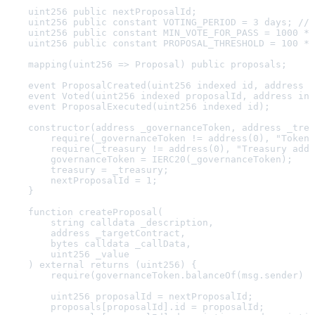
    uint256 public nextProposalId;

    uint256 public constant VOTING_PERIOD = 3 days; // 
    uint256 public constant MIN_VOTE_FOR_PASS = 1000 * 
    uint256 public constant PROPOSAL_THRESHOLD = 100 * 
    mapping(uint256 => Proposal) public proposals;

    event ProposalCreated(uint256 indexed id, address i
    event Voted(uint256 indexed proposalId, address ind
    event ProposalExecuted(uint256 indexed id);

    constructor(address _governanceToken, address _trea
        require(_governanceToken != address(0), "Token 
        require(_treasury != address(0), "Treasury addr
        governanceToken = IERC20(_governanceToken);

        treasury = _treasury;

        nextProposalId = 1;

    }

    function createProposal(

        string calldata _description,

        address _targetContract,

        bytes calldata _callData,

        uint256 _value

    ) external returns (uint256) {

        require(governanceToken.balanceOf(msg.sender) >
        uint256 proposalId = nextProposalId;

        proposals[proposalId].id = proposalId;
