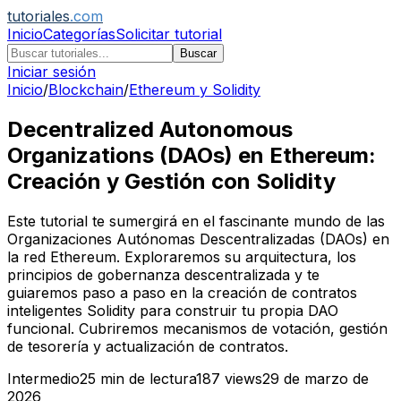
tutoriales
.com
Inicio
Categorías
Solicitar tutorial
Buscar
Iniciar sesión
Inicio
/
Blockchain
/
Ethereum y Solidity
Decentralized Autonomous
Organizations (DAOs) en Ethereum:
Creación y Gestión con Solidity
Este tutorial te sumergirá en el fascinante mundo de las
Organizaciones Autónomas Descentralizadas (DAOs) en
la red Ethereum. Exploraremos su arquitectura, los
principios de gobernanza descentralizada y te
guiaremos paso a paso en la creación de contratos
inteligentes Solidity para construir tu propia DAO
funcional. Cubriremos mecanismos de votación, gestión
de tesorería y actualización de contratos.
Intermedio
25
min de lectura
187
views
29 de marzo de
2026