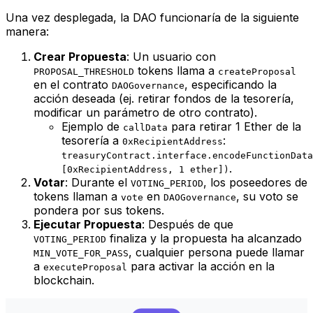
Una vez desplegada, la DAO funcionaría de la siguiente
manera:
Crear Propuesta
: Un usuario con
tokens llama a
PROPOSAL_THRESHOLD
createProposal
en el contrato
, especificando la
DAOGovernance
acción deseada (ej. retirar fondos de la tesorería,
modificar un parámetro de otro contrato).
Ejemplo de
para retirar 1 Ether de la
callData
tesorería a
:
0xRecipientAddress
treasuryContract.interface.encodeFunctionData
.
[0xRecipientAddress, 1 ether])
Votar
: Durante el
, los poseedores de
VOTING_PERIOD
tokens llaman a
en
, su voto se
vote
DAOGovernance
pondera por sus tokens.
Ejecutar Propuesta
: Después de que
finaliza y la propuesta ha alcanzado
VOTING_PERIOD
, cualquier persona puede llamar
MIN_VOTE_FOR_PASS
a
para activar la acción en la
executeProposal
blockchain.