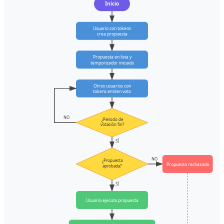
Inicio
Usuario con tokens
crea propuesta
Propuesta en lista y
temporizador iniciado
Otros usuarios con
tokens emiten voto
NO
¿Periodo de
votación fin?
SÍ
NO
¿Propuesta
Propuesta rechazada
aprobada?
SÍ
Usuario ejecuta propuesta