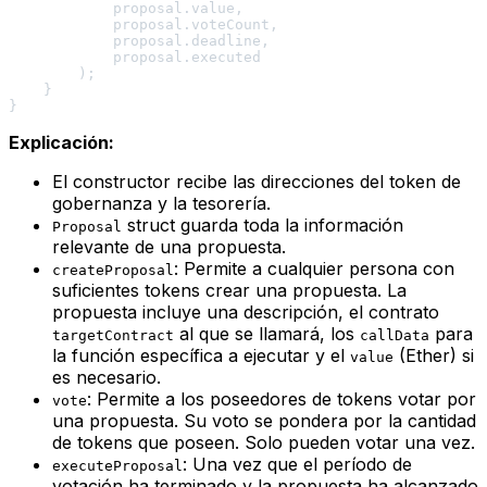
            proposal.value,

            proposal.voteCount,

            proposal.deadline,

            proposal.executed

        );

    }

Explicación:
El constructor recibe las direcciones del token de
gobernanza y la tesorería.
struct guarda toda la información
Proposal
relevante de una propuesta.
: Permite a cualquier persona con
createProposal
suficientes tokens crear una propuesta. La
propuesta incluye una descripción, el contrato
al que se llamará, los
para
targetContract
callData
la función específica a ejecutar y el
(Ether) si
value
es necesario.
: Permite a los poseedores de tokens votar por
vote
una propuesta. Su voto se pondera por la cantidad
de tokens que poseen. Solo pueden votar una vez.
: Una vez que el período de
executeProposal
votación ha terminado y la propuesta ha alcanzado