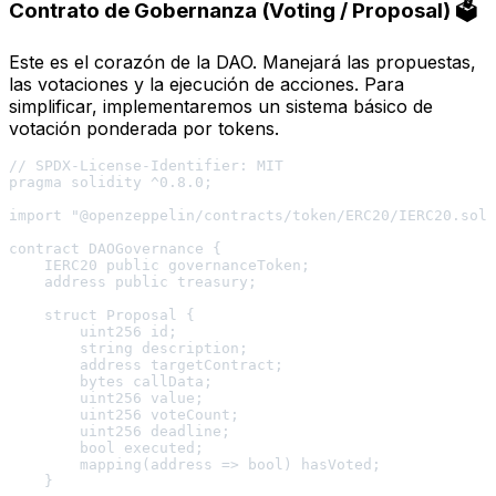
Contrato de Gobernanza (Voting / Proposal) 🗳️
Este es el corazón de la DAO. Manejará las propuestas,
las votaciones y la ejecución de acciones. Para
simplificar, implementaremos un sistema básico de
votación ponderada por tokens.
// SPDX-License-Identifier: MIT

pragma solidity ^0.8.0;

import "@openzeppelin/contracts/token/ERC20/IERC20.sol"
contract DAOGovernance {

    IERC20 public governanceToken;

    address public treasury;

    struct Proposal {

        uint256 id;

        string description;

        address targetContract;

        bytes callData;

        uint256 value;

        uint256 voteCount;

        uint256 deadline;

        bool executed;

        mapping(address => bool) hasVoted;

    }
