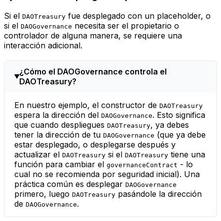
Si el
fue desplegado con un placeholder, o
DAOTreasury
si el
necesita ser el propietario o
DAOGovernance
controlador de alguna manera, se requiere una
interacción adicional.
¿Cómo el DAOGovernance controla el
DAOTreasury?
En nuestro ejemplo, el constructor de
DAOTreasury
espera la dirección del
. Esto significa
DAOGovernance
que cuando despliegues
, ya debes
DAOTreasury
tener la dirección de tu
(que ya debe
DAOGovernance
estar desplegado, o desplegarse después y
actualizar el
si el
tiene una
DAOTreasury
DAOTreasury
función para cambiar el
- lo
governanceContract
cual no se recomienda por seguridad inicial). Una
práctica común es desplegar
DAOGovernance
primero, luego
pasándole la dirección
DAOTreasury
de
.
DAOGovernance