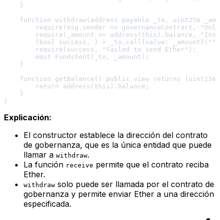
    }

    function withdraw(address payable _to, uint256 _amo
        require(msg.sender == governanceContract, "Only
        require(_amount <= address(this).balance, "Insu
        (bool success, ) = _to.call{value: _amount}("")
        require(success, "Failed to send Ether");

        emit FundsSent(_to, _amount);

    }

    function getBalance() public view returns (uint256)
        return address(this).balance;

    }

Explicación:
El constructor establece la dirección del contrato
de gobernanza, que es la única entidad que puede
llamar a
.
withdraw
La función
permite que el contrato reciba
receive
Ether.
solo puede ser llamada por el contrato de
withdraw
gobernanza y permite enviar Ether a una dirección
especificada.