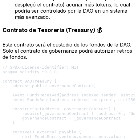
desplegó el contrato) acuñar más tokens, lo cual
podría ser controlado por la DAO en un sistema
más avanzado.
Contrato de Tesorería (Treasury) 💰
Este contrato será el custodio de los fondos de la DAO.
Solo el contrato de gobernanza podrá autorizar retiros
de fondos.
// SPDX-License-Identifier: MIT

pragma solidity ^0.8.0;

contract DAOTreasury {

    address public governanceContract;

    event FundsReceived(address indexed sender, uint256
    event FundsSent(address indexed recipient, uint256 
    constructor(address _governanceContract) {

        require(_governanceContract != address(0), "Gov
        governanceContract = _governanceContract;

    }

    receive() external payable {

        emit FundsReceived(msg.sender, msg.value);
