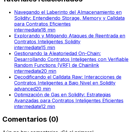
Navegando el Laberinto del Almacenamiento en
Solidity: Entendiendo Storage, Memory y Calldata
para Contratos Eficientes
intermediate
18
min
Explorando y Mitigando Ataques de Reentrada en
Contratos Inteligentes Solidity
intermediate
15
min
Gestionando la Aleatoriedad On-Chain:
Desarrollando Contratos Inteligentes con Verifiable
Random Functions (VRF) de Chainlink
intermediate
20
min
Decodificando el Calldata Raw: Interacciones de
Contratos Inteligentes a Bajo Nivel en Solidity
advanced
20
min
Optimización de Gas en Solidity: Estrategias
Avanzadas para Contratos Inteligentes Eficientes
intermediate
12
min
Comentarios
(
0
)