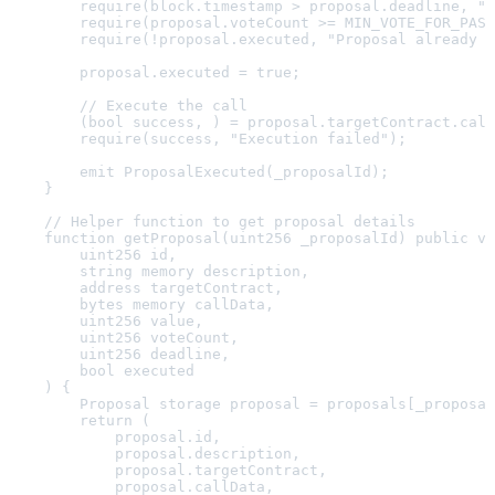
        require(block.timestamp > proposal.deadline, "V
        require(proposal.voteCount >= MIN_VOTE_FOR_PASS
        require(!proposal.executed, "Proposal already e
        proposal.executed = true;

        // Execute the call

        (bool success, ) = proposal.targetContract.call
        require(success, "Execution failed");

        emit ProposalExecuted(_proposalId);

    }

    // Helper function to get proposal details

    function getProposal(uint256 _proposalId) public vi
        uint256 id,

        string memory description,

        address targetContract,

        bytes memory callData,

        uint256 value,

        uint256 voteCount,

        uint256 deadline,

        bool executed

    ) {

        Proposal storage proposal = proposals[_proposal
        return (

            proposal.id,

            proposal.description,

            proposal.targetContract,

            proposal.callData,
