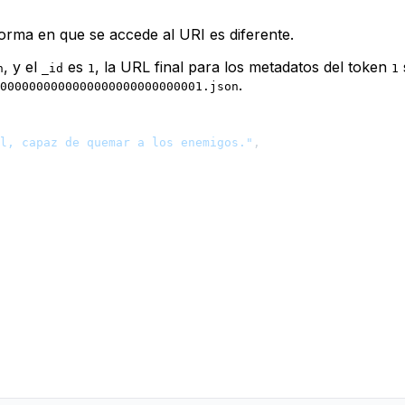
orma en que se accede al URI es diferente.
, y el
es
, la URL final para los metadatos del token
n
_id
1
1
.
0000000000000000000000000001.json
l, capaz de quemar a los enemigos."
,