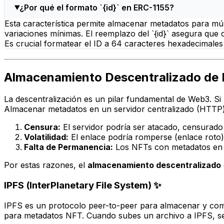
¿Por qué el formato `{id}` en ERC-1155?
Esta característica permite almacenar metadatos para múlt
variaciones mínimas. El reemplazo del `{id}` asegura que
Es crucial formatear el ID a 64 caracteres hexadecimales
Almacenamiento Descentralizado de 
La descentralización es un pilar fundamental de Web3. Si
Almacenar metadatos en un servidor centralizado (HTTP) 
Censura:
El servidor podría ser atacado, censurado
Volatilidad:
El enlace podría romperse (enlace roto) 
Falta de Permanencia:
Los NFTs con metadatos en se
Por estas razones, el
almacenamiento descentralizado
IPFS (InterPlanetary File System) ✨
IPFS es un protocolo peer-to-peer para almacenar y comp
para metadatos NFT. Cuando subes un archivo a IPFS, se