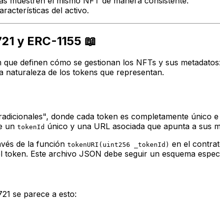
mas muestren el mismo NFT de manera consistente.
racterísticas del activo.
21 y ERC-1155 📖
m que definen cómo se gestionan los NFTs y sus metadatos
la naturaleza de los tokens que representan.
adicionales", donde cada token es completamente único e in
ne un
único y una URL asociada que apunta a sus m
tokenId
avés de la función
en el contrat
tokenURI(uint256 _tokenId)
l token. Este archivo JSON debe seguir un esquema especí
1 se parece a esto: