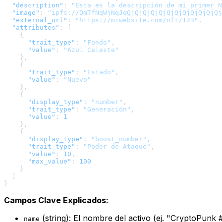
"description"
:
"Esta es la descripción de mi primer N
"image"
:
"ipfs://QmTfNqWjNqJqQjQjQjQjQjQjQjQjQjQjQjQj
"external_url"
:
"https://miwebsite.com/nft/123"
,
"attributes"
:
[
{
"trait_type"
:
"Fondo"
,
"value"
:
"Azul Celeste"
}
,
{
"trait_type"
:
"Estado"
,
"value"
:
"Nuevo"
}
,
{
"display_type"
:
"number"
,
"trait_type"
:
"Generación"
,
"value"
:
1
}
,
{
"display_type"
:
"boost_number"
,
"trait_type"
:
"Poder de Ataque"
,
"value"
:
10
,
"max_value"
:
100
}
]
}
Campos Clave Explicados:
(string): El nombre del activo (ej. "CryptoPunk 
name