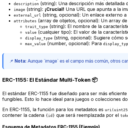
(string): Una descripción más detallada d
description
(string):
¡Crucial!
Una URL que apunta a la ima
image
(string, opcional): Un enlace externo 
external_url
(array de objetos, opcional): Un array de
attributes
(string): El nombre de la característi
trait_type
(cualquier tipo): El valor de la característi
value
(string, opcional): Sugiere cómo s
display_type
(number, opcional): Para
max_value
display_ty
📌
Nota:
Aunque `image` es el campo más común, otros camp
ERC-1155: El Estándar Multi-Token 📦
El estándar ERC-1155 fue diseñado para ser más eficiente y
fungibles. Esto lo hace ideal para juegos o colecciones d
En ERC-1155, la función para los metadatos es
uri(uint25
contener la cadena
que será reemplazada por el
{id}
tok
Esquema de Metadatos ERC-1155 (Ejemplo)