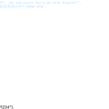
FT, ¡es una pieza única de arte digital!"
,
QjQjQjQj/nft-image.png"
,
#1234").