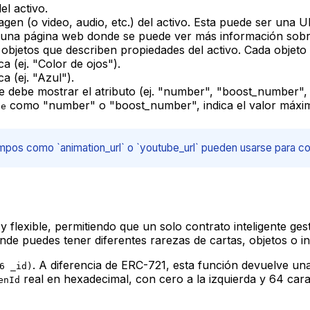
el activo.
gen (o video, audio, etc.) del activo. Esta puede ser una
a una página web donde se puede ver más información sobre
 objetos que describen propiedades del activo. Cada objeto
ca (ej. "Color de ojos").
ca (ej. "Azul").
e debe mostrar el atributo (ej. "number", "boost_number", 
como "number" o "boost_number", indica el valor máxi
pe
os como `animation_url` o `youtube_url` pueden usarse para con
 flexible, permitiendo que un solo contrato inteligente ges
onde puedes tener diferentes rarezas de cartas, objetos o 
. A diferencia de ERC-721, esta función devuelve 
6 _id)
real en hexadecimal, con cero a la izquierda y 64 cara
enId