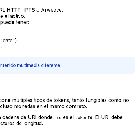
 URL HTTP, IPFS o Arweave.
 el activo.
 puede tener:
"date").
mo.
tenido multimedia diferente.
tione múltiples tipos de tokens, tanto fungibles como no
incluso monedas en el mismo contrato.
una cadena de URI donde
es el
. El URI
debe
_id
tokenId
cteres de longitud.