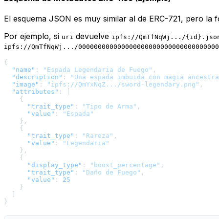
El esquema JSON es muy similar al de ERC-721, pero la f
Por ejemplo, si
devuelve
uri
ipfs://QmTfNqWj.../{id}.jso
ipfs://QmTfNqWj.../000000000000000000000000000000000000
{
"name"
:
"Espada Legendaria de Fuego"
,
"description"
:
"Una espada imbuida con magia ancestra
"image"
:
"ipfs://QmYxNqZ.../sword-legendary.png"
,
"attributes"
:
[
{
"trait_type"
:
"Tipo de Arma"
,
"value"
:
"Espada"
}
,
{
"trait_type"
:
"Rareza"
,
"value"
:
"Legendaria"
}
,
{
"display_type"
:
"boost_percentage"
,
"trait_type"
:
"Daño de Fuego"
,
"value"
:
25
}
]
}