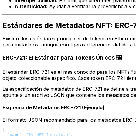
Interoperabilidad:
Permitir que diferentes platafor
Autenticidad:
Ayudar a verificar la proveniencia y ca
Estándares de Metadatos NFT: ERC-7
Existen dos estándares principales de tokens en Ethereu
para metadatos, aunque con ligeras diferencias debido a 
ERC-721: El Estándar para Tokens Únicos 🖼️
El estándar ERC-721 es el más conocido para los NFTs "tr
objeto coleccionable específico. Cada token ERC-721 tie
La especificación de metadatos de ERC-721 se define a tr
apunte a un archivo JSON que contiene los metadatos de
Esquema de Metadatos ERC-721 (Ejemplo)
El formato JSON recomendado para los metadatos ERC-72
{
"name"
:
"Mi NFT Increíble"
,