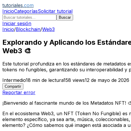
tutoriales
.com
Inicio
Categorías
Solicitar tutorial
Buscar
Iniciar sesión
Inicio
/
Blockchain
/
Web3
Explorando y Aplicando los Estándar
Web3 🎨
Este tutorial profundiza en los estándares de metadatos 
tokens no fungibles, garantizando su interoperabilidad y
Intermedio
18
min de lectura
158
views
12 de mayo de 2026
Compartir
Reportar error
¡Bienvenido al fascinante mundo de los Metadatos NFT! 
En el ecosistema Web3, un NFT (Token No Fungible) es muc
elemento específico, ya sea arte, música, coleccionables,
elemento? ¿Cómo sabemos qué imagen está asociada a un 