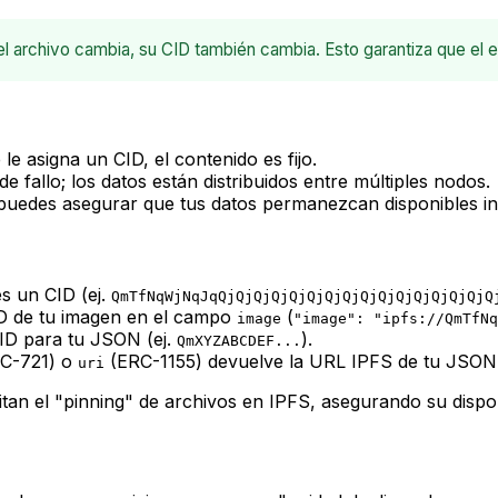
el archivo cambia, su CID también cambia. Esto garantiza que el 
e asigna un CID, el contenido es fijo.
 fallo; los datos están distribuidos entre múltiples nodos.
, puedes asegurar que tus datos permanezcan disponibles i
s un CID (ej.
QmTfNqWjNqJqQjQjQjQjQjQjQjQjQjQjQjQjQjQjQjQ
ID de tu imagen en el campo
(
image
"image": "ipfs://QmTfNq
ID para tu JSON (ej.
).
QmXYZABCDEF...
C-721) o
(ERC-1155) devuelve la URL IPFS de tu JSON 
uri
tan el "pinning" de archivos en IPFS, asegurando su dispon