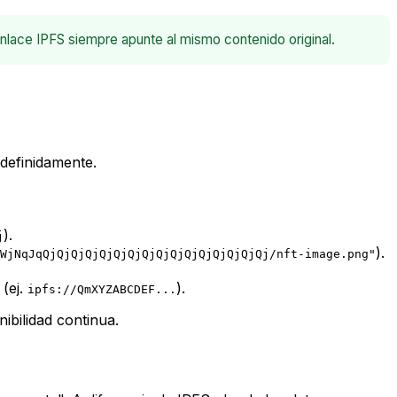
enlace IPFS siempre apunte al mismo contenido original.
ndefinidamente.
).
j
).
WjNqJqQjQjQjQjQjQjQjQjQjQjQjQjQjQjQjQj/nft-image.png"
(ej.
).
ipfs://QmXYZABCDEF...
ibilidad continua.