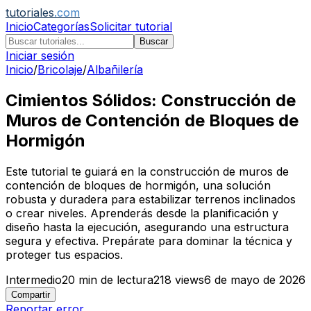
tutoriales
.com
Inicio
Categorías
Solicitar tutorial
Buscar
Iniciar sesión
Inicio
/
Bricolaje
/
Albañilería
Cimientos Sólidos: Construcción de
Muros de Contención de Bloques de
Hormigón
Este tutorial te guiará en la construcción de muros de
contención de bloques de hormigón, una solución
robusta y duradera para estabilizar terrenos inclinados
o crear niveles. Aprenderás desde la planificación y
diseño hasta la ejecución, asegurando una estructura
segura y efectiva. Prepárate para dominar la técnica y
proteger tus espacios.
Intermedio
20
min de lectura
218
views
6 de mayo de 2026
Compartir
Reportar error