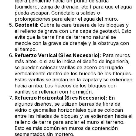
ligera pendiente hacia un punto de salida
(sumidero, zanja de drenaje, etc.) para que el agua
pueda escapar. Conéctalo a salidas o
prolongaciones para alejar el agua del muro.
Geotextil:
Cubre la cara trasera de los bloques y
el relleno de grava con una capa de geotextil. Esto
evita que la tierra fina del terreno natural se
mezcle con la grava de drenaje y la obstruya con
el tiempo.
Refuerzo Vertical (Si es Necesario):
Para muros
más altos, o si así lo indica el diseño de ingeniería,
se pueden colocar varillas de acero corrugado
verticalmente dentro de los huecos de los bloques.
Estas varillas se anclan en la zapata y se extienden
hacia arriba. Los huecos de los bloques con
varillas se rellenan con hormigón.
Refuerzo Horizontal (Si es Necesario):
En
algunos diseños, se utilizan barras de fibra de
vidrio o geomallas horizontales que se colocan
entre las hiladas de bloques y se extienden hacia el
relleno de tierra para anclar el muro al terreno.
Esto es más común en muros de contención
segmentados sin mortero.