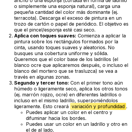
ancho o una esponja (cortada en forma de ladrillo
o simplemente una esponja natural), carga una
pequeña cantidad del color más dominante (ej.
terracota). Descarga el exceso de pintura en un
trozo de cartón o papel de periódico. El objetivo es
que el pincel/esponja esté casi seco.
Aplica con toques suaves:
Comienza a aplicar la
pintura sobre los rectángulos formados por la
cinta, usando toques suaves y aleatorios. No
busques una cobertura uniforme y sólida.
Queremos que el color base de los ladrillos (el
blanco ocre que aplicaremos después, o incluso el
blanco del mortero que se trasluzca) se vea a
través en algunas zonas.
Segundo y tercer tono:
Con el primer tono aún
húmedo o ligeramente seco, aplica los otros tonos
(ej. marrón rojizo, ocre) en diferentes ladrillos o
incluso en el mismo ladrillo, superponiéndolos
ligeramente. Esto creará
variación y profundidad
.
Puedes aplicar un color en el centro y
difuminar hacia los bordes.
Puedes usar un color en un ladrillo y otro en
el de al lado.