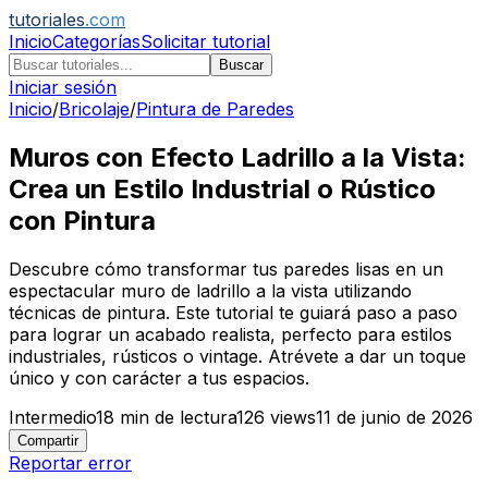
tutoriales
.com
Inicio
Categorías
Solicitar tutorial
Buscar
Iniciar sesión
Inicio
/
Bricolaje
/
Pintura de Paredes
Muros con Efecto Ladrillo a la Vista:
Crea un Estilo Industrial o Rústico
con Pintura
Descubre cómo transformar tus paredes lisas en un
espectacular muro de ladrillo a la vista utilizando
técnicas de pintura. Este tutorial te guiará paso a paso
para lograr un acabado realista, perfecto para estilos
industriales, rústicos o vintage. Atrévete a dar un toque
único y con carácter a tus espacios.
Intermedio
18
min de lectura
126
views
11 de junio de 2026
Compartir
Reportar error