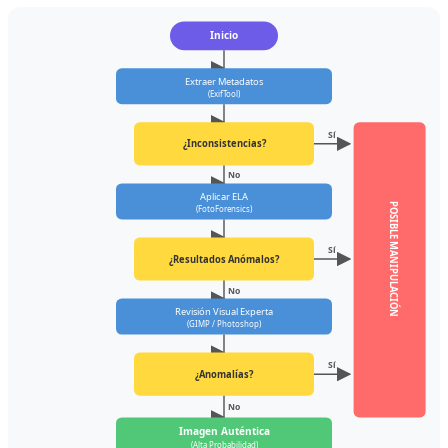
Inicio
Extraer Metadatos
(ExifTool)
Sí
¿Inconsistencias?
No
Aplicar ELA
POSIBLE MANIPULACIÓN
(FotoForensics)
Sí
¿Resultados Anómalos?
No
Revisión Visual Experta
(GIMP / Photoshop)
Sí
¿Anomalías?
No
Imagen Auténtica
(Alta Probabilidad)