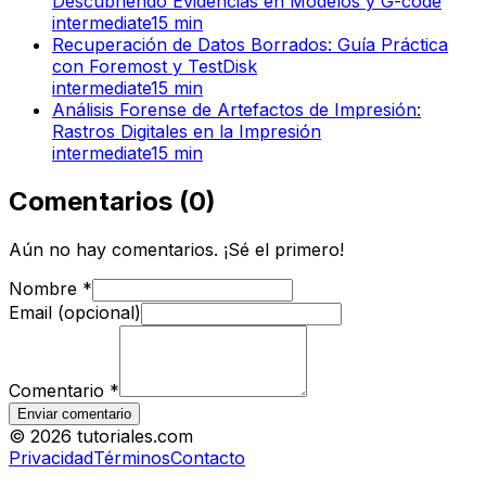
Descubriendo Evidencias en Modelos y G-code
intermediate
15
min
Recuperación de Datos Borrados: Guía Práctica
con Foremost y TestDisk
intermediate
15
min
Análisis Forense de Artefactos de Impresión:
Rastros Digitales en la Impresión
intermediate
15
min
Comentarios
(
0
)
Aún no hay comentarios. ¡Sé el primero!
Nombre
*
Email (opcional)
Comentario
*
Enviar comentario
©
2026
tutoriales.com
Privacidad
Términos
Contacto