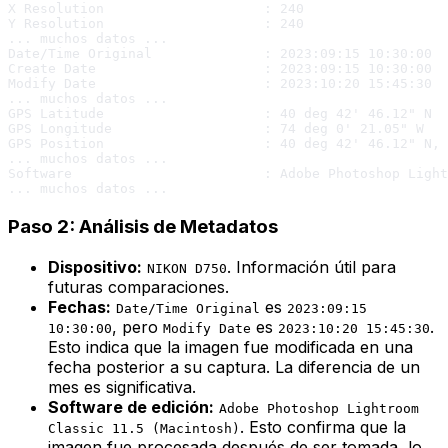
X Resolution                    : 240

Y Resolution                    : 240

... muchos datos ...

Date/Time Original              : 2023:09:15 10:30:00

Create Date                     : 2023:09:15 10:30:00

Modify Date                     : 2023:10:20 15:45:30

... muchos datos ...

GPS Latitude                    : 40 deg 42' 46.12" N

GPS Longitude                   : 74 deg 0' 21.05" W

GPS Position                    : 40 deg 42' 46.12" N, 
... muchos datos ...

Software                        : Adobe Photoshop Light
Paso 2: Análisis de Metadatos
Dispositivo:
. Información útil para
NIKON D750
futuras comparaciones.
Fechas:
es
Date/Time Original
2023:09:15
, pero
es
.
10:30:00
Modify Date
2023:10:20 15:45:30
Esto indica que la imagen
fue modificada
en una
fecha posterior a su captura. La diferencia de un
mes es significativa.
Software de edición:
Adobe Photoshop Lightroom
. Esto confirma que la
Classic 11.5 (Macintosh)
imagen fue procesada después de ser tomada, lo