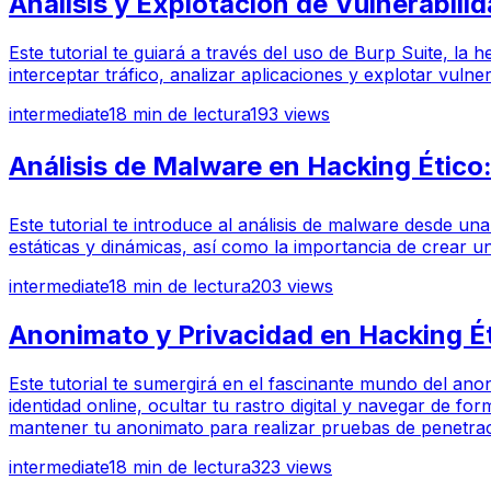
Análisis y Explotación de Vulnerabili
Este tutorial te guiará a través del uso de Burp Suite, la
interceptar tráfico, analizar aplicaciones y explotar vuln
intermediate
18
min de lectura
193
views
Análisis de Malware en Hacking Ético:
Este tutorial te introduce al análisis de malware desde u
estáticas y dinámicas, así como la importancia de crear u
intermediate
18
min de lectura
203
views
Anonimato y Privacidad en Hacking Ét
Este tutorial te sumergirá en el fascinante mundo del anon
identidad online, ocultar tu rastro digital y navegar de
mantener tu anonimato para realizar pruebas de penetrac
intermediate
18
min de lectura
323
views