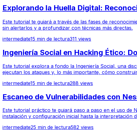
Explorando la Huella Digital: Reconocim
Este tutorial te guiará a través de las fases de reconocim
sin alertarlos y a profundizar con técnicas más directas.
intermediate
15
min de lectura
311
views
Ingeniería Social en Hacking Ético: D
Este tutorial explora a fondo la Ingeniería Social, una d
ejecutan los ataques y, lo más importante, cómo constru
intermediate
15
min de lectura
288
views
Escaneo de Vulnerabilidades con Ness
Este tutorial práctico te guiará paso a paso en el uso d
instalación y configuración inicial hasta la interpretación 
intermediate
25
min de lectura
582
views