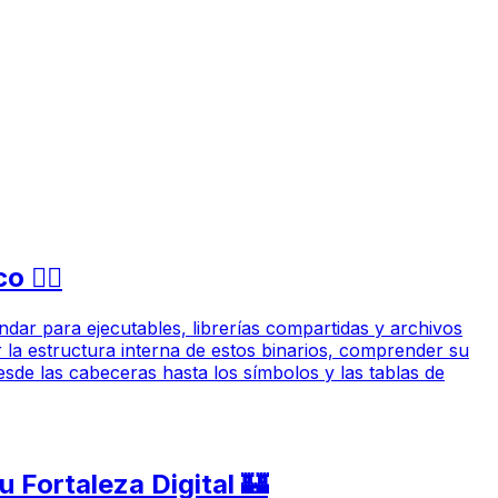
️‍♀️
ndar para ejecutables, librerías compartidas y archivos
 la estructura interna de estos binarios, comprender su
sde las cabeceras hasta los símbolos y las tablas de
 Fortaleza Digital 🏰