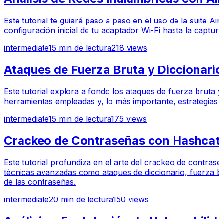
Este tutorial te guiará paso a paso en el uso de la suite 
configuración inicial de tu adaptador Wi-Fi hasta la cap
intermediate
15
min de lectura
218
views
Ataques de Fuerza Bruta y Diccionari
Este tutorial explora a fondo los ataques de fuerza bruta
herramientas empleadas y, lo más importante, estrategias
intermediate
15
min de lectura
175
views
Crackeo de Contraseñas con Hashcat:
Este tutorial profundiza en el arte del crackeo de contras
técnicas avanzadas como ataques de diccionario, fuerza b
de las contraseñas.
intermediate
20
min de lectura
150
views