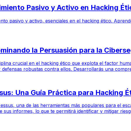
iento Pasivo y Activo en Hacking Ético 
iento pasivo y activo, esenciales en el hacking ético. Apren
ominando la Persuasión para la Cibers
isciplina crucial en el hacking ético que explota el factor
ir defensas robustas contra ellos. Desarrollarás una comp
us: Una Guía Práctica para Hacking É
e Nessus, una de las herramientas más populares para el es
de sus informes, lo que te permitirá identificar y mitigar rie