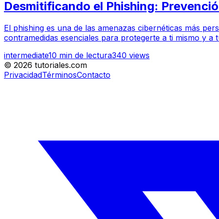
Desmitificando el Phishing: Prevenc
El phishing es una de las amenazas cibernéticas más persis
contramedidas esenciales para protegerte a ti mismo y a t
intermediate
10
min de lectura
340
views
©
2026
tutoriales.com
Privacidad
Términos
Contacto