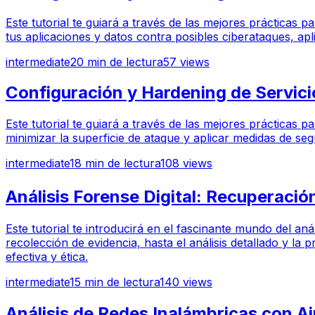
Este tutorial te guiará a través de las mejores prácticas
tus aplicaciones y datos contra posibles ciberataques, ap
intermediate
20
min de lectura
57
views
Configuración y Hardening de Servicio
Este tutorial te guiará a través de las mejores prácticas 
minimizar la superficie de ataque y aplicar medidas de seg
intermediate
18
min de lectura
108
views
Análisis Forense Digital: Recuperación 
Este tutorial te introducirá en el fascinante mundo del anál
recolección de evidencia, hasta el análisis detallado y l
efectiva y ética.
intermediate
15
min de lectura
140
views
Análisis de Redes Inalámbricas con Ai