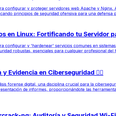
 para configurar y proteger servidores web Apache y Nginx.
licando principios de seguridad ofensiva para una defensa p
s en Linux: Fortificando tu Servidor p
para configurar y 'hardenear' servicios comunes en sistemas
uridad robustas, esenciales para cualquier profesional del h
y Evidencia en Ciberseguridad 🕵️‍♀️
isis forense digital, una disciplina crucial para la ciberseg
a presentación de informes, proporcionándote las herramient
rcrack-ng: Auditoría y Seguridad Wi-Fi