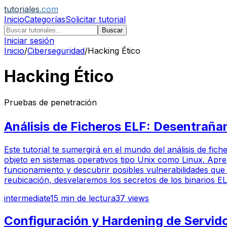
tutoriales
.com
Inicio
Categorías
Solicitar tutorial
Buscar
Iniciar sesión
Inicio
/
Ciberseguridad
/
Hacking Ético
Hacking Ético
Pruebas de penetración
Análisis de Ficheros ELF: Desentrañand
Este tutorial te sumergirá en el mundo del análisis de fic
objeto en sistemas operativos tipo Unix como Linux. Apren
funcionamiento y descubrir posibles vulnerabilidades que
reubicación, desvelaremos los secretos de los binarios EL
intermediate
15
min de lectura
37
views
Configuración y Hardening de Servido