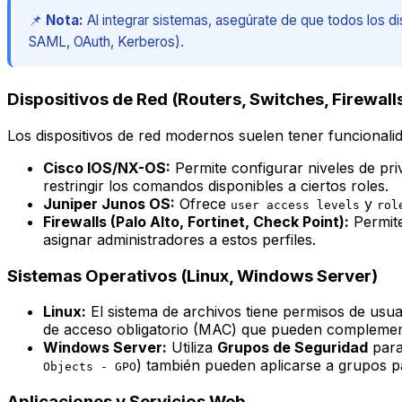
📌
Nota:
Al integrar sistemas, asegúrate de que todos los di
SAML, OAuth, Kerberos).
Dispositivos de Red (Routers, Switches, Firewall
Los dispositivos de red modernos suelen tener funcionali
Cisco IOS/NX-OS:
Permite configurar niveles de priv
restringir los comandos disponibles a ciertos roles.
Juniper Junos OS:
Ofrece
y
user access levels
rol
Firewalls (Palo Alto, Fortinet, Check Point):
Permite
asignar administradores a estos perfiles.
Sistemas Operativos (Linux, Windows Server)
Linux:
El sistema de archivos tiene permisos de usu
de acceso obligatorio (MAC) que pueden complemen
Windows Server:
Utiliza
Grupos de Seguridad
para
) también pueden aplicarse a grupos p
Objects - GPO
Aplicaciones y Servicios Web