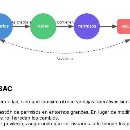
Asignados a
Contienen
rios
Roles
Permisos
Rec
Acceden a
RBAC
uridad, sino que también ofrece ventajas operativas signif
estión de permisos en entornos grandes. En lugar de modifi
se rol heredan los cambios.
 privilegio
, asegurando que los usuarios solo tengan los p