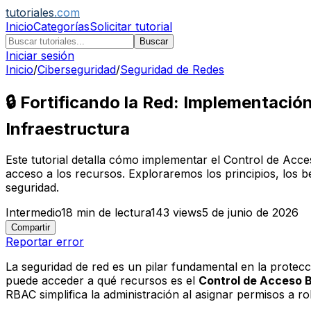
tutoriales
.com
Inicio
Categorías
Solicitar tutorial
Buscar
Iniciar sesión
Inicio
/
Ciberseguridad
/
Seguridad de Redes
🔒 Fortificando la Red: Implementaci
Infraestructura
Este tutorial detalla cómo implementar el Control de Acc
acceso a los recursos. Exploraremos los principios, los 
seguridad.
Intermedio
18
min de lectura
143
views
5 de junio de 2026
Compartir
Reportar error
La seguridad de red es un pilar fundamental en la protecci
puede acceder a qué recursos es el
Control de Acceso 
RBAC simplifica la administración al asignar permisos a r