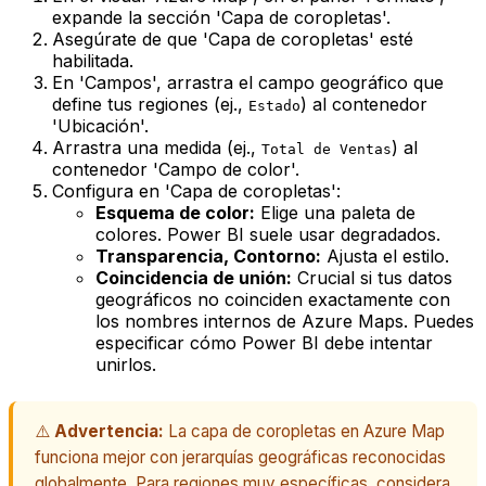
expande la sección 'Capa de coropletas'.
Asegúrate de que 'Capa de coropletas' esté
habilitada.
En 'Campos', arrastra el campo geográfico que
define tus regiones (ej.,
) al contenedor
Estado
'Ubicación'.
Arrastra una medida (ej.,
) al
Total de Ventas
contenedor 'Campo de color'.
Configura en 'Capa de coropletas':
Esquema de color:
Elige una paleta de
colores. Power BI suele usar degradados.
Transparencia, Contorno:
Ajusta el estilo.
Coincidencia de unión:
Crucial si tus datos
geográficos no coinciden exactamente con
los nombres internos de Azure Maps. Puedes
especificar cómo Power BI debe intentar
unirlos.
⚠️
Advertencia:
La capa de coropletas en Azure Map
funciona mejor con jerarquías geográficas reconocidas
globalmente. Para regiones muy específicas, considera