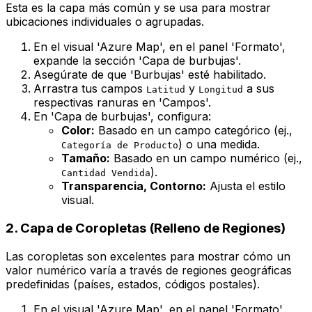
Esta es la capa más común y se usa para mostrar
ubicaciones individuales o agrupadas.
En el visual 'Azure Map', en el panel 'Formato',
expande la sección 'Capa de burbujas'.
Asegúrate de que 'Burbujas' esté habilitado.
Arrastra tus campos
y
a sus
Latitud
Longitud
respectivas ranuras en 'Campos'.
En 'Capa de burbujas', configura:
Color:
Basado en un campo categórico (ej.,
) o una medida.
Categoría de Producto
Tamaño:
Basado en un campo numérico (ej.,
).
Cantidad Vendida
Transparencia, Contorno:
Ajusta el estilo
visual.
2. Capa de Coropletas (Relleno de Regiones)
Las coropletas son excelentes para mostrar cómo un
valor numérico varía a través de regiones geográficas
predefinidas (países, estados, códigos postales).
En el visual 'Azure Map', en el panel 'Formato',