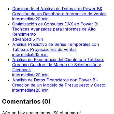
Dominando el Análisis de Datos con Power BI:
Creación de un Dashboard Interactivo de Ventas
intermediate
20
min
Optimización de Consultas DAX en Power BI:
Técnicas Avanzadas para Informes de Alto
Rendimiento
advanced
15
min
Análisis Predictivo de Series Temporales con
Tableau: Proyecciones de Ventas
intermediate
15
min
Análisis de Experiencia del Cliente con Tableau:
Creando Cuadros de Mando de Satisfacción y
Feedback
intermediate
20
min
Análisis de Datos Financieros con Power BI:
Creación de un Modelo de Presupuesto y Gasto
intermediate
20
min
Comentarios
(
0
)
Aún no hay comentarios. ¡Sé el primero!