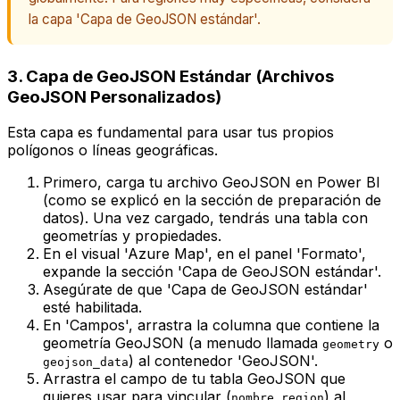
la capa 'Capa de GeoJSON estándar'.
3. Capa de GeoJSON Estándar (Archivos
GeoJSON Personalizados)
Esta capa es fundamental para usar tus propios
polígonos o líneas geográficas.
Primero, carga tu archivo GeoJSON en Power BI
(como se explicó en la sección de preparación de
datos). Una vez cargado, tendrás una tabla con
geometrías y propiedades.
En el visual 'Azure Map', en el panel 'Formato',
expande la sección 'Capa de GeoJSON estándar'.
Asegúrate de que 'Capa de GeoJSON estándar'
esté habilitada.
En 'Campos', arrastra la columna que contiene la
geometría GeoJSON (a menudo llamada
o
geometry
) al contenedor 'GeoJSON'.
geojson_data
Arrastra el campo de tu tabla GeoJSON que
quieres usar para vincular (
) al
nombre_region