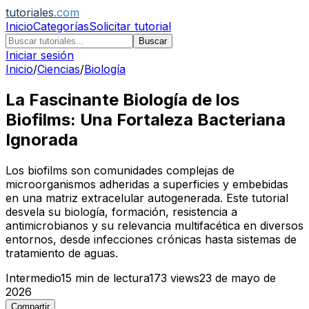
tutoriales
.com
Inicio
Categorías
Solicitar tutorial
Buscar
Iniciar sesión
Inicio
/
Ciencias
/
Biología
La Fascinante Biología de los
Biofilms: Una Fortaleza Bacteriana
Ignorada
Los biofilms son comunidades complejas de
microorganismos adheridas a superficies y embebidas
en una matriz extracelular autogenerada. Este tutorial
desvela su biología, formación, resistencia a
antimicrobianos y su relevancia multifacética en diversos
entornos, desde infecciones crónicas hasta sistemas de
tratamiento de aguas.
Intermedio
15
min de lectura
173
views
23 de mayo de
2026
Compartir