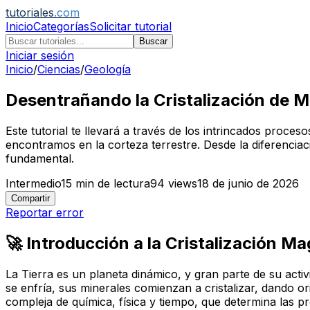
tutoriales
.com
Inicio
Categorías
Solicitar tutorial
Buscar
Iniciar sesión
Inicio
/
Ciencias
/
Geología
Desentrañando la Cristalización de M
Este tutorial te llevará a través de los intrincados proc
encontramos en la corteza terrestre. Desde la diferenci
fundamental.
Intermedio
15
min de lectura
94
views
18 de junio de 2026
Compartir
Reportar error
🚀 Introducción a la Cristalización M
La Tierra es un planeta dinámico, y gran parte de su acti
se enfría, sus minerales comienzan a cristalizar, dando
compleja de química, física y tiempo, que determina las pr