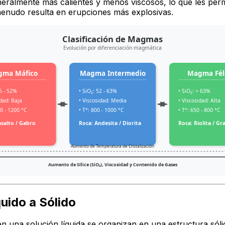
almente más calientes y menos viscosos, lo que les permite
menudo resulta en erupciones más explosivas.
Clasificación de Magmas
Evolución por diferenciación magmática
gma Máfico
Magma Intermedio
Magma Fél
45 - 52%
• SiO₂: 52 - 63%
• SiO₂: > 63%
idad: Baja
• Viscosidad: Media
• Viscosidad: Alta
00 - 1200 °C
• T°: 800 - 1000 °C
• T°: 650 - 800 °C
asalto / Gabro
Roca: Andesita / Diorita
Roca: Riolita / Gr
Aumento de Temperatura de Cristalización
Aumento de Sílice (SiO₂), Viscosidad y Contenido de Gases
quido a Sólido
s en una solución líquida se organizan en una estructura só