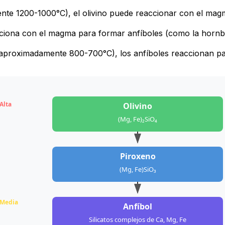
e 1200-1000°C), el olivino puede reaccionar con el magm
ciona con el magma para formar anfíboles (como la hornbl
aproximadamente 800-700°C), los anfíboles reaccionan par
Alta
Olivino
(Mg, Fe)₂SiO₄
Piroxeno
(Mg, Fe)SiO₃
Media
Anfíbol
Silicatos complejos de Ca, Mg, Fe