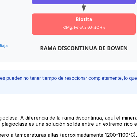
Biotita
K(Mg, Fe)₃AlSi₃O₁₀(OH)₂
Baja
RAMA DISCONTINUA DE BOWEN
les pueden no tener tiempo de reaccionar completamente, lo que 
lagioclasa. A diferencia de la rama discontinua, aquí el min
 plagioclasa es una solución sólida entre un extremo rico en
imero a temperaturas altas (aproximadamente 1200-1100°C).