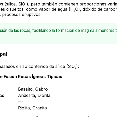
 (sílice, SiO₂), pero también contienen proporciones vari
s disueltos, como vapor de agua (H₂O), dióxido de carbono
s procesos eruptivos.
usión de las rocas, facilitando la formación de magma a menores 
pal
asados en su contenido de sílice (SiO₂):
e Fusión
Rocas Ígneas Típicas
---
Basalto, Gabro
os
Andesita, Diorita
---
Riolita, Granito