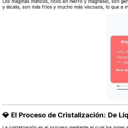
Los magmas máficos, ricos en hierro y magnesio, son gener
y álcalis, son más fríos y mucho más viscosos, lo que a 
Ma
• SiO₂: 
• Viscos
• T°: 10
Roca: B
💎 El Proceso de Cristalización: De Lí
La cristalización es el proceso mediante el cual los ione