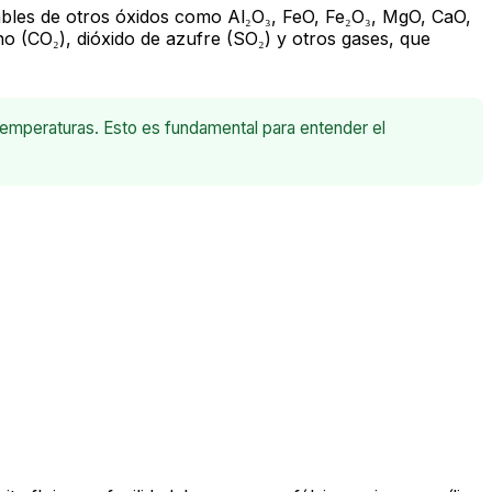
ables de otros óxidos como Al₂O₃, FeO, Fe₂O₃, MgO, CaO,
 (CO₂), dióxido de azufre (SO₂) y otros gases, que
temperaturas. Esto es fundamental para entender el