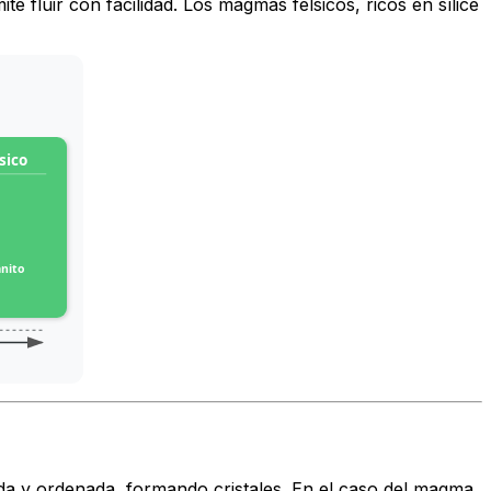
 fluir con facilidad. Los magmas félsicos, ricos en sílice
sico
anito
lida y ordenada, formando cristales. En el caso del magma,