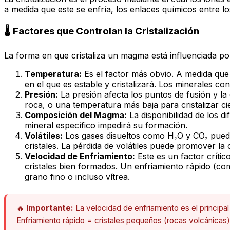
a medida que este se enfría, los enlaces químicos entre l
🌡️ Factores que Controlan la Cristalización
La forma en que cristaliza un magma está influenciada por
Temperatura:
Es el factor más obvio. A medida que 
en el que es estable y cristalizará. Los minerales co
Presión:
La presión afecta los puntos de fusión y la
roca, o una temperatura más baja para cristalizar ci
Composición del Magma:
La disponibilidad de los d
mineral específico impedirá su formación.
Volátiles:
Los gases disueltos como H₂O y CO₂ pueden
cristales. La pérdida de volátiles puede promover la c
Velocidad de Enfriamiento:
Este es un factor crític
cristales bien formados. Un enfriamiento rápido (co
grano fino o incluso vítrea.
🔥
Importante:
La velocidad de enfriamiento es el principal
Enfriamiento rápido = cristales pequeños (rocas volcánicas)