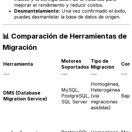
mejorar el rendimiento y reducir costos.
Desmantelamiento:
Una vez confirmado el éxito,
puedes desmantelar la base de datos de origen.
📊 Comparación de Herramientas de
Migración
Motores
Tipo de
Herramienta
Comp
Soportados
Migración
---
---
---
---
Homogénea,
MySQL,
Heterogénea
DMS (Database
PostgreSQL,
(vía
Baja
Migration Service)
SQL Server
migraciones
asistidas)