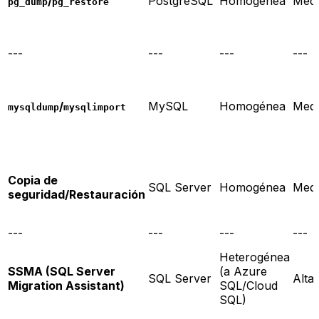
/
PostgreSQL
Homogénea
Medi
pg_dump
pg_restore
---
---
---
---
/
MySQL
Homogénea
Medi
mysqldump
mysqlimport
Copia de
SQL Server
Homogénea
Medi
seguridad/Restauración
---
---
---
---
Heterogénea
SSMA (SQL Server
(a Azure
SQL Server
Alta
Migration Assistant)
SQL/Cloud
SQL)