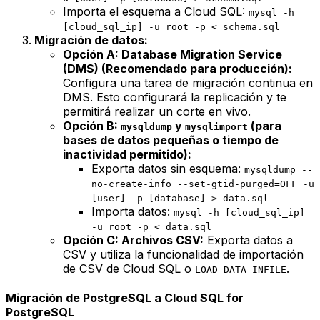
Importa el esquema a Cloud SQL:
mysql -h
[cloud_sql_ip] -u root -p < schema.sql
Migración de datos:
Opción A: Database Migration Service
(DMS) (Recomendado para producción):
Configura una tarea de migración continua en
DMS. Esto configurará la replicación y te
permitirá realizar un corte en vivo.
Opción B:
y
(para
mysqldump
mysqlimport
bases de datos pequeñas o tiempo de
inactividad permitido):
Exporta datos sin esquema:
mysqldump --
no-create-info --set-gtid-purged=OFF -u
[user] -p [database] > data.sql
Importa datos:
mysql -h [cloud_sql_ip]
-u root -p < data.sql
Opción C: Archivos CSV:
Exporta datos a
CSV y utiliza la funcionalidad de importación
de CSV de Cloud SQL o
.
LOAD DATA INFILE
Migración de PostgreSQL a Cloud SQL for
PostgreSQL