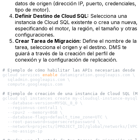
datos de origen (dirección IP, puerto, credenciales,
tipo de motor).
Definir Destino de Cloud SQL:
Selecciona una
instancia de Cloud SQL existente o crea una nueva,
especificando el motor, la región, el tamaño y otras
configuraciones.
Crear Tarea de Migración:
Define el nombre de la
tarea, selecciona el origen y el destino. DMS te
guiará a través de la creación del perfil de
conexión y la configuración de replicación.
# Ejemplo de cómo habilitar las APIs necesarias desde g
gcloud services 
enable
 datamigration.googleapis.com \

  sqladmin.googleapis.com \

  compute.googleapis.com

# Ejemplo de creación de una instancia de Cloud SQL (My
gcloud sql instances create my-cloudsql-instance-mysql 
  --database-version=MYSQL_8_0 \

  --region=us-central1 \

  --cpu=2 --memory=8GB \

  --database-flags=default_time_zone=UTC \

  --root-password=supersecretpassword \

  --network=projects/[PROJECT_ID]/global/networks/[VPC_
  --no-assign-ip
