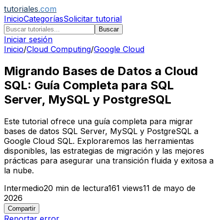
tutoriales
.com
Inicio
Categorías
Solicitar tutorial
Buscar
Iniciar sesión
Inicio
/
Cloud Computing
/
Google Cloud
Migrando Bases de Datos a Cloud
SQL: Guía Completa para SQL
Server, MySQL y PostgreSQL
Este tutorial ofrece una guía completa para migrar
bases de datos SQL Server, MySQL y PostgreSQL a
Google Cloud SQL. Exploraremos las herramientas
disponibles, las estrategias de migración y las mejores
prácticas para asegurar una transición fluida y exitosa a
la nube.
Intermedio
20
min de lectura
161
views
11 de mayo de
2026
Compartir
Reportar error