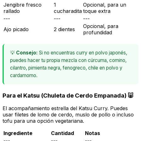
Jengibre fresco
1
Opcional, para un
rallado
cucharadita
toque extra
---
---
---
Opcional, para
Ajo picado
2 dientes
profundidad
💡
Consejo:
Si no encuentras curry en polvo japonés,
puedes hacer tu propia mezcla con cúrcuma, comino,
cilantro, pimienta negra, fenogreco, chile en polvo y
cardamomo.
Para el Katsu (Chuleta de Cerdo Empanada) 🐷
El acompañamiento estrella del Katsu Curry. Puedes
usar filetes de lomo de cerdo, muslo de pollo o incluso
tofu para una opción vegetariana.
Ingrediente
Cantidad
Notas
---
---
---