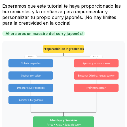
Esperamos que este tutorial te haya proporcionado las
herramientas y la confianza para experimentar y
personalizar tu propio curry japonés. ¡No hay límites
para la creatividad en la cocina!
¡Ahora eres un maestro del curry japonés!
Preparación de ingredientes
SALSA
KATSU
Sofreír vegetales
Aplanar y sazonar carne
Cocinar con caldo
Empanar (Harina, huevo, panko)
Integrar roux y especias
Freír hasta dorar
Cocinar a fuego lento
Montaje y Servicio
Arroz + Katsu + Salsa de curry