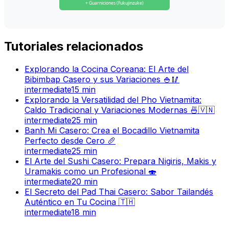
+ Guarniciones (Fukujinzuke)
Tutoriales relacionados
Explorando la Cocina Coreana: El Arte del
Bibimbap Casero y sus Variaciones 🍚🥢
intermediate
15
min
Explorando la Versatilidad del Pho Vietnamita:
Caldo Tradicional y Variaciones Modernas 🍜🇻🇳
intermediate
25
min
Banh Mi Casero: Crea el Bocadillo Vietnamita
Perfecto desde Cero 🥖
intermediate
25
min
El Arte del Sushi Casero: Prepara Nigiris, Makis y
Uramakis como un Profesional 🍣
intermediate
20
min
El Secreto del Pad Thai Casero: Sabor Tailandés
Auténtico en Tu Cocina 🇹🇭
intermediate
18
min