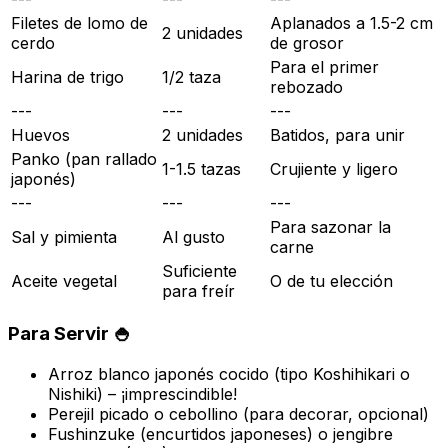
Filetes de lomo de
Aplanados a 1.5-2 cm
2 unidades
cerdo
de grosor
Para el primer
Harina de trigo
1/2 taza
rebozado
---
---
---
Huevos
2 unidades
Batidos, para unir
Panko (pan rallado
1-1.5 tazas
Crujiente y ligero
japonés)
---
---
---
Para sazonar la
Sal y pimienta
Al gusto
carne
Suficiente
Aceite vegetal
O de tu elección
para freír
Para Servir 🍚
Arroz blanco japonés cocido (tipo Koshihikari o
Nishiki) – ¡imprescindible!
Perejil picado o cebollino (para decorar, opcional)
Fushinzuke (encurtidos japoneses) o jengibre