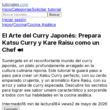
tutoriales
.com
Inicio
Categorías
Solicitar tutorial
Buscar
Iniciar sesión
Inicio
/
Cocina
/
Cocina Asiática
El Arte del Curry Japonés: Prepara
Katsu Curry y Kare Raisu como un
Chef 🍛
Sumérgete en el reconfortante mundo del curry
japonés, un plato profundamente arraigado en la
cultura culinaria nipona. Este tutorial te guiará paso a
paso para crear un Katsu Curry perfecto, con su cerdo
empanado crujiente, y un aromático Kare Raisu, con su
arroz y salsa de curry especiada. Descubre los secretos
para lograr ese sabor umami característico y sorprende
a todos con tus habilidades en la cocina asiática.
Intermedio
18
min de lectura
184
views
2 de mayo de 2026
Compartir