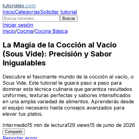
tutoriales
.com
Inicio
Categorías
Solicitar tutorial
Buscar
Iniciar sesión
Inicio
/
Cocina
/
Cocina Básica
La Magia de la Cocción al Vacío
(Sous Vide): Precisión y Sabor
Inigualables
Descubre el fascinante mundo de la cocción al vacío, o
Sous Vide. Este tutorial te guiará paso a paso para
dominar esta técnica culinaria que garantiza resultados
uniformes, texturas perfectas y sabores intensificados
en una amplia variedad de alimentos. Aprenderás desde
el equipo necesario hasta consejos avanzados para
elevar tus platos.
Intermedio
15
min de lectura
129
views
15 de junio de 2026
Compartir
Reportar error