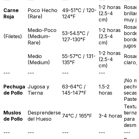
1-2 horas
Rosad
Carne
Poco Hecho
49-51°C / 120-
(2.5-4
brillan
Roja
(Rare)
124°F
cm)
muy j
Rosad
Medio-Poco
1-2 horas
53-54.5°C /
borde
(Filetes)
(Medium-
(2.5-4
127-130°F
borde
Rare)
cm)
jugos
1-2 horas
Medio
55-57°C / 131-
Rosad
(2.5-4
(Medium)
135°F
claro,
cm)
---
---
---
---
¡No m
Pechuga
Jugosa y
63-64°C /
1.5-2
pechu
de Pollo
Tierna
145-147°F
horas
secas!
Pasteu
Textu
Muslos
Desprenderse
tierna,
74°C / 165°F
3-4 horas
de Pollo
del Hueso
para
desme
---
---
---
---
---