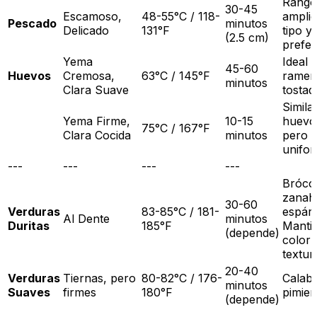
Rango
30-45
Escamoso,
48-55°C / 118-
ampli
Pescado
minutos
Delicado
131°F
tipo y
(2.5 cm)
prefer
Yema
Ideal 
45-60
Huevos
Cremosa,
63°C / 145°F
ramen
minutos
Clara Suave
tostad
Simila
Yema Firme,
10-15
huevo
75°C / 167°F
Clara Cocida
minutos
pero 
unifor
---
---
---
---
Brócol
zanaho
30-60
Verduras
83-85°C / 181-
espár
Al Dente
minutos
Duritas
185°F
Manti
(depende)
color 
textur
20-40
Verduras
Tiernas, pero
80-82°C / 176-
Calaba
minutos
Suaves
firmes
180°F
pimien
(depende)