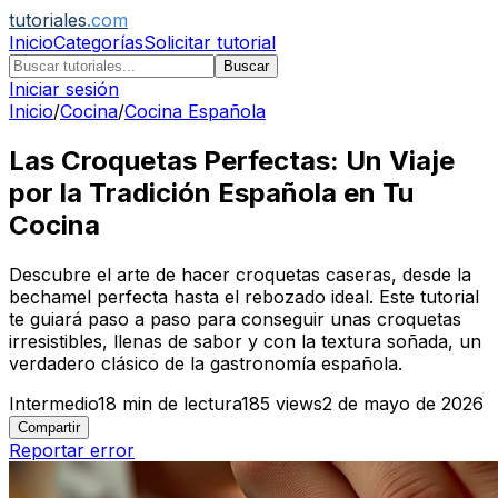
tutoriales
.com
Inicio
Categorías
Solicitar tutorial
Buscar
Iniciar sesión
Inicio
/
Cocina
/
Cocina Española
Las Croquetas Perfectas: Un Viaje
por la Tradición Española en Tu
Cocina
Descubre el arte de hacer croquetas caseras, desde la
bechamel perfecta hasta el rebozado ideal. Este tutorial
te guiará paso a paso para conseguir unas croquetas
irresistibles, llenas de sabor y con la textura soñada, un
verdadero clásico de la gastronomía española.
Intermedio
18
min de lectura
185
views
2 de mayo de 2026
Compartir
Reportar error