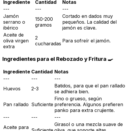
Ingrediente
Cantidad
Notas
---
---
---
Jamón
Cortado en dados muy
150-200
serrano o
pequeños. La calidad del
gramos
ibérico
jamón es clave.
Aceite de
2
oliva virgen
Para sofreír el jamón.
cucharadas
extra
Ingredientes para el Rebozado y Fritura 🍳
Ingrediente
Cantidad
Notas
---
---
---
Batidos, para que el pan rallado
Huevos
2-3
se adhiera bien.
Fino o grueso, según
Pan rallado
Suficiente
preferencia. Algunos prefieren
panko para extra crujiente.
---
---
---
Girasol o una mezcla suave de
Aceite para
Suficiente
oliva, que soporte altas