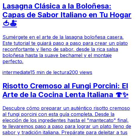
Lasagna Clásica a la Boloñesa:
Capas de Sabor Italiano en Tu Hogar
🍅🍝
Sumérgete en el arte de la lasagna boloñesa casera.
Este tutorial te guiará paso a paso para crear un plato
reconfortante y lleno de sabor, desde la rica salsa
boloñesa hasta la suave bechamel y el montaje
perfecto.
intermediate
15
min de lectura
200
views
Risotto Cremoso al Fungi Porcini: El
Arte de la Cocina Lenta Italiana 🍄✨
Descubre cómo preparar un auténtico risotto cremoso
al fungi porcini con esta guía completa. Desde la
elección de los ingredientes hasta el "mantecato" final,
te llevaremos paso a paso para lograr un plato lleno de
sabor y tradición italiana. Prepárate para deleitar a tus