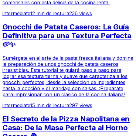
comensales con esta delicia de la cocina lenta.
intermediate
12
min de lectura
236
views
Gnocchi de Patata Caseros: La Guía
Definitiva para una Textura Perfecta
🥔✨
Sumérgete en el arte de la pasta fresca italiana y domina
la preparación de unos gnocchi de patata caseros
irresistibles. Este tutorial te guiará paso a paso para
lograr esa textura tierna y suave que caracteriza a los
gnocchi perfectos, desde la selección de ingredientes
hasta la cocción y el maridaje con salsas. ¡Prepárate
para impresionar con un clásico de la cocina italiana!
intermediate
15
min de lectura
297
views
El Secreto de la Pizza Napolitana en
Casa: De la Masa Perfecta al Horno