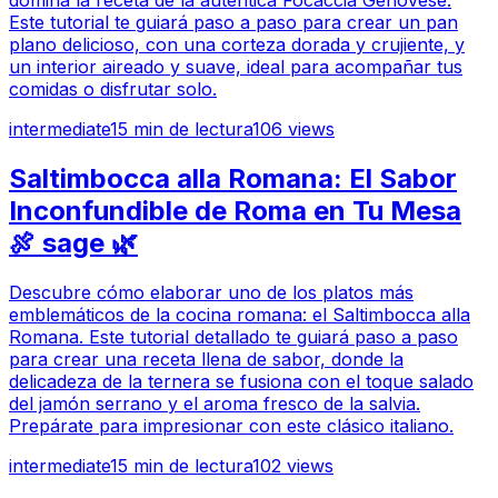
domina la receta de la auténtica Focaccia Genovese.
Este tutorial te guiará paso a paso para crear un pan
plano delicioso, con una corteza dorada y crujiente, y
un interior aireado y suave, ideal para acompañar tus
comidas o disfrutar solo.
intermediate
15
min de lectura
106
views
Saltimbocca alla Romana: El Sabor
Inconfundible de Roma en Tu Mesa
🍖 sage 🌿
Descubre cómo elaborar uno de los platos más
emblemáticos de la cocina romana: el Saltimbocca alla
Romana. Este tutorial detallado te guiará paso a paso
para crear una receta llena de sabor, donde la
delicadeza de la ternera se fusiona con el toque salado
del jamón serrano y el aroma fresco de la salvia.
Prepárate para impresionar con este clásico italiano.
intermediate
15
min de lectura
102
views