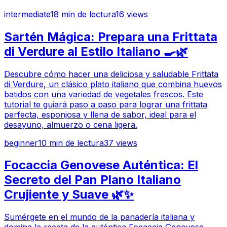
intermediate
18
min de lectura
16
views
Sartén Mágica: Prepara una Frittata
di Verdure al Estilo Italiano 🍳🌿
Descubre cómo hacer una deliciosa y saludable Frittata
di Verdure, un clásico plato italiano que combina huevos
batidos con una variedad de vegetales frescos. Este
tutorial te guiará paso a paso para lograr una frittata
perfecta, esponjosa y llena de sabor, ideal para el
desayuno, almuerzo o cena ligera.
beginner
10
min de lectura
37
views
Focaccia Genovese Auténtica: El
Secreto del Pan Plano Italiano
Crujiente y Suave 🌿✨
Sumérgete en el mundo de la panadería italiana y