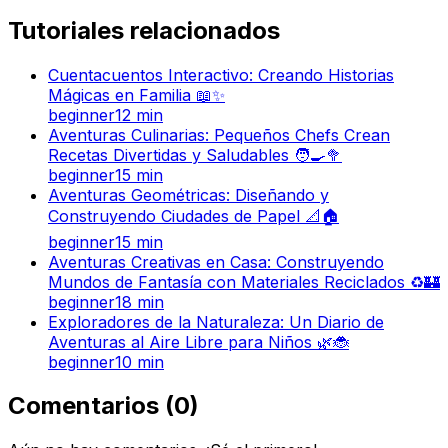
Tutoriales relacionados
Cuentacuentos Interactivo: Creando Historias
Mágicas en Familia 📖✨
beginner
12
min
Aventuras Culinarias: Pequeños Chefs Crean
Recetas Divertidas y Saludables 🧑‍🍳🥦
beginner
15
min
Aventuras Geométricas: Diseñando y
Construyendo Ciudades de Papel 📐🏠
beginner
15
min
Aventuras Creativas en Casa: Construyendo
Mundos de Fantasía con Materiales Reciclados ♻️🏰
beginner
18
min
Exploradores de la Naturaleza: Un Diario de
Aventuras al Aire Libre para Niños 🌿🐞
beginner
10
min
Comentarios
(
0
)