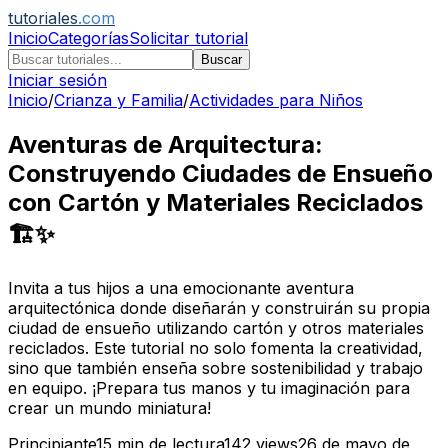
tutoriales
.com
Inicio
Categorías
Solicitar tutorial
Buscar
Iniciar sesión
Inicio
/
Crianza y Familia
/
Actividades para Niños
Aventuras de Arquitectura:
Construyendo Ciudades de Ensueño
con Cartón y Materiales Reciclados
🏗️✨
Invita a tus hijos a una emocionante aventura
arquitectónica donde diseñarán y construirán su propia
ciudad de ensueño utilizando cartón y otros materiales
reciclados. Este tutorial no solo fomenta la creatividad,
sino que también enseña sobre sostenibilidad y trabajo
en equipo. ¡Prepara tus manos y tu imaginación para
crear un mundo miniatura!
Principiante
15
min de lectura
142
views
26 de mayo de