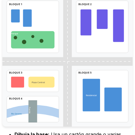
BLOQUE 1
BLOQUE 2
Parque
BLOQUE 3
BLOQUE 5
Plaza Central
Residencial
BLOQUE 4
Puente
Río Sereno
Dibuja la base:
Usa un cartón grande o varias