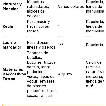
témperas,
Papelería,
Pinturas y
rotuladores,
Varios colores
tienda de
Pinceles
lápices de
manualida
colores.
Para medir y
Papelería,
Regla
hacer cortes
1
tienda de
rectos.
manualida
---
---
---
---
Lápiz o
Para dibujar
1-2
Papelería
Marcador
líneas y diseños.
Tapones de
botellas,
botones, trozos
Cajón de
de tela, lanas,
reciclaje,
Materiales
periódicos
naturaleza
Decorativos
A gusto
viejos, tapas de
mercería,
Extras
yogur, envases
tienda de t
de plástico
a 1€
pequeños, hojas
secas, ramitas.