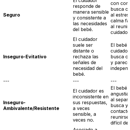
El cuidador
con conf
responde de
busca c
manera sensible
Seguro
al estres
y consistente a
calma fá
las necesidades
al reunir
del bebé.
cuidador
El cuidador
suele ser
El bebé e
distante o
cuidador
Inseguro-Evitativo
rechaza las
busca c
señales de
y parece
necesidad del
independ
bebé.
---
---
---
El bebé 
El cuidador es
angustia
inconsistente en
al separ
Inseguro-
sus respuestas,
busca y r
Ambivalente/Resistente
a veces
contacto
sensible, a
reunirse,
veces no.
difícil d
Asociado a