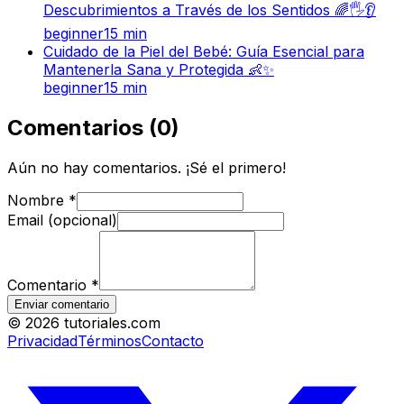
Descubrimientos a Través de los Sentidos 🌈🖐️👂
beginner
15
min
Cuidado de la Piel del Bebé: Guía Esencial para
Mantenerla Sana y Protegida 👶✨
beginner
15
min
Comentarios
(
0
)
Aún no hay comentarios. ¡Sé el primero!
Nombre
*
Email (opcional)
Comentario
*
Enviar comentario
©
2026
tutoriales.com
Privacidad
Términos
Contacto