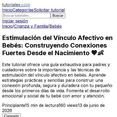
tutoriales
.com
Inicio
Categorías
Solicitar tutorial
Buscar
Iniciar sesión
Inicio
/
Crianza y Familia
/
Bebés
Estimulación del Vínculo Afectivo en
Bebés: Construyendo Conexiones
Fuertes Desde el Nacimiento 💖👶
Este tutorial ofrece una guía exhaustiva para padres y
cuidadores sobre la importancia y las técnicas de
estimulación del vínculo afectivo en bebés. Aprende
estrategias prácticas y sencillas para construir una
conexión profunda, segura y duradera con tu pequeño
desde los primeros días de vida. Fomenta el desarrollo
emocional y social de tu bebé con amor y atención.
Principiante
15
min de lectura
160
views
13 de junio de
2026
Compartir