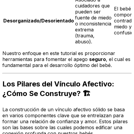
cuidadores que
El bebé 
pueden ser
comport
fuente de miedo
Desorganizado/Desorientado
contradic
o inconsistencia
miedo y
extrema
confusió
(trauma,
abuso).
Nuestro enfoque en este tutorial es proporcionar
herramientas para fomentar el apego
seguro
, el cual es
fundamental para el desarrollo óptimo del bebé.
Los Pilares del Vínculo Afectivo:
¿Cómo Se Construye? 🏗️
La construcción de un vínculo afectivo sólido se basa
en varios componentes clave que se entrelazan para
formar una relación de confianza y amor. Estos pilares
son las bases sobre las cuales podemos edificar una
conexión profunda con nuestros bebés.