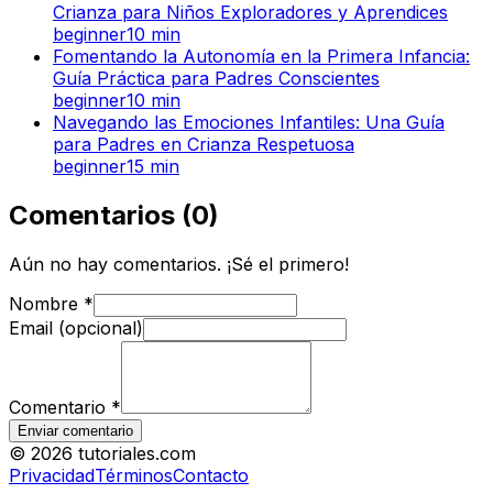
Crianza para Niños Exploradores y Aprendices
beginner
10
min
Fomentando la Autonomía en la Primera Infancia:
Guía Práctica para Padres Conscientes
beginner
10
min
Navegando las Emociones Infantiles: Una Guía
para Padres en Crianza Respetuosa
beginner
15
min
Comentarios
(
0
)
Aún no hay comentarios. ¡Sé el primero!
Nombre
*
Email (opcional)
Comentario
*
Enviar comentario
©
2026
tutoriales.com
Privacidad
Términos
Contacto