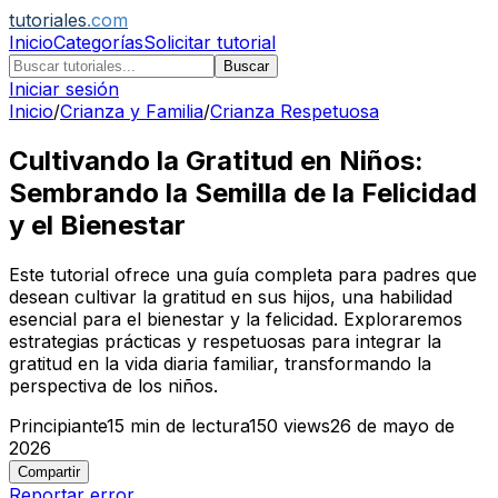
tutoriales
.com
Inicio
Categorías
Solicitar tutorial
Buscar
Iniciar sesión
Inicio
/
Crianza y Familia
/
Crianza Respetuosa
Cultivando la Gratitud en Niños:
Sembrando la Semilla de la Felicidad
y el Bienestar
Este tutorial ofrece una guía completa para padres que
desean cultivar la gratitud en sus hijos, una habilidad
esencial para el bienestar y la felicidad. Exploraremos
estrategias prácticas y respetuosas para integrar la
gratitud en la vida diaria familiar, transformando la
perspectiva de los niños.
Principiante
15
min de lectura
150
views
26 de mayo de
2026
Compartir
Reportar error