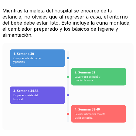
Mientras la maleta del hospital se encarga de tu
estancia, no olvides que al regresar a casa, el entorno
del bebé debe estar listo. Esto incluye la cuna montada,
el cambiador preparado y los básicos de higiene y
alimentación.
1. Semana 30
Comprar silla de coche
y pañales.
2. Semana 32
Lavar ropa de bebé y
montar la cuna.
3. Semana 34-36
Empacar maleta del
hospital.
4. Semana 38-40
Revisar última vez maleta
y silla de coche.