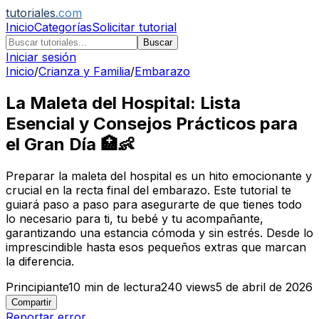
tutoriales
.com
Inicio
Categorías
Solicitar tutorial
Buscar
Iniciar sesión
Inicio
/
Crianza y Familia
/
Embarazo
La Maleta del Hospital: Lista
Esencial y Consejos Prácticos para
el Gran Día 🏥👶
Preparar la maleta del hospital es un hito emocionante y
crucial en la recta final del embarazo. Este tutorial te
guiará paso a paso para asegurarte de que tienes todo
lo necesario para ti, tu bebé y tu acompañante,
garantizando una estancia cómoda y sin estrés. Desde lo
imprescindible hasta esos pequeños extras que marcan
la diferencia.
Principiante
10
min de lectura
240
views
5 de abril de 2026
Compartir
Reportar error