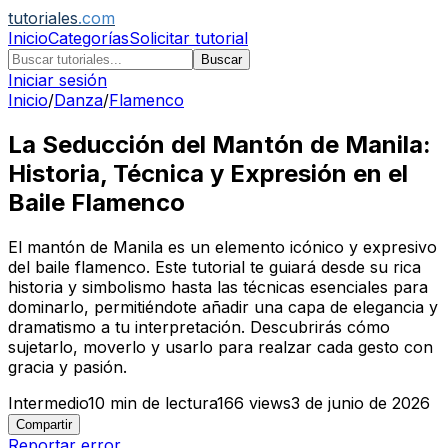
tutoriales
.com
Inicio
Categorías
Solicitar tutorial
Buscar
Iniciar sesión
Inicio
/
Danza
/
Flamenco
La Seducción del Mantón de Manila:
Historia, Técnica y Expresión en el
Baile Flamenco
El mantón de Manila es un elemento icónico y expresivo
del baile flamenco. Este tutorial te guiará desde su rica
historia y simbolismo hasta las técnicas esenciales para
dominarlo, permitiéndote añadir una capa de elegancia y
dramatismo a tu interpretación. Descubrirás cómo
sujetarlo, moverlo y usarlo para realzar cada gesto con
gracia y pasión.
Intermedio
10
min de lectura
166
views
3 de junio de 2026
Compartir
Reportar error