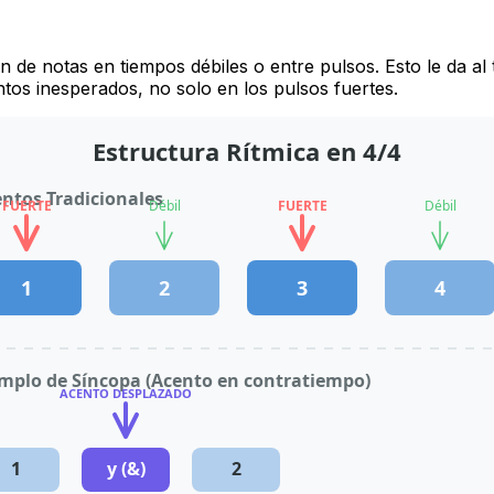
 de notas en tiempos débiles o entre pulsos. Esto le da al t
os inesperados, no solo en los pulsos fuertes.
Estructura Rítmica en 4/4
ntos Tradicionales
FUERTE
Débil
FUERTE
Débil
1
2
3
4
mplo de Síncopa (Acento en contratiempo)
ACENTO DESPLAZADO
1
y (&)
2