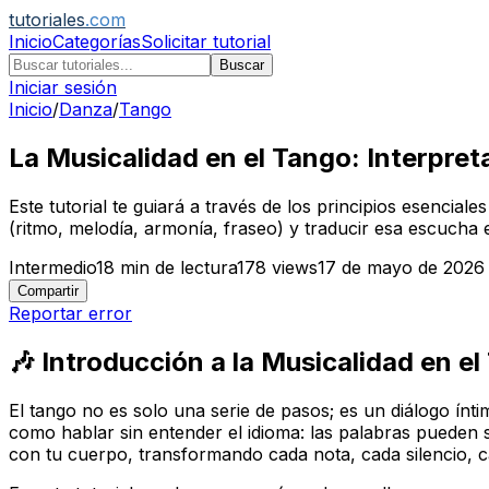
tutoriales
.com
Inicio
Categorías
Solicitar tutorial
Buscar
Iniciar sesión
Inicio
/
Danza
/
Tango
La Musicalidad en el Tango: Interpret
Este tutorial te guiará a través de los principios esencial
(ritmo, melodía, armonía, fraseo) y traducir esa escucha 
Intermedio
18
min de lectura
178
views
17 de mayo de 2026
Compartir
Reportar error
🎶 Introducción a la Musicalidad en 
El tango no es solo una serie de pasos; es un diálogo ínt
como hablar sin entender el idioma: las palabras pueden sa
con tu cuerpo, transformando cada nota, cada silencio, 