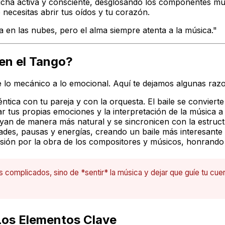
ucha activa y consciente, desglosando los componentes mus
 necesitas abrir tus oídos y tu corazón.
eza en las nubes, pero el alma siempre atenta a la música."
 en el Tango?
, de lo mecánico a lo emocional. Aquí te dejamos algunas raz
ica con tu pareja y con la orquesta. El baile se convierte 
ar tus propias emociones y la interpretación de la música a
an de manera más natural y se sincronicen con la estructur
ades, pausas y energías, creando un baile más interesante
ón por la obra de los compositores y músicos, honrando l
s complicados, sino de *sentir* la música y dejar que guíe tu cu
Los Elementos Clave