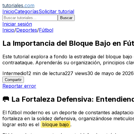
tutoriales
.com
Inicio
Categorías
Solicitar tutorial
Buscar
Iniciar sesión
Inicio
/
Deportes
/
Fútbol
La Importancia del Bloque Bajo en Fút
Este tutorial explora a fondo la estrategia del bloque baj
contraataque. Aprenderás su organización, principios cl
Intermedio
12
min de lectura
227
views
30 de mayo de 2026
Compartir
Reportar error
🥅 La Fortaleza Defensiva: Entendiend
El fútbol moderno es un deporte de constantes adaptacio
fortaleza en la solidez defensiva, organizándose meticulo
lograr esto es el
bloque bajo
.