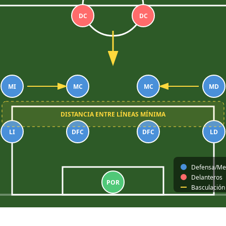
DC
DC
MI
MC
MC
MD
DISTANCIA ENTRE LÍNEAS MÍNIMA
LI
DFC
DFC
LD
Defensa/Me
Delanteros
POR
Basculación