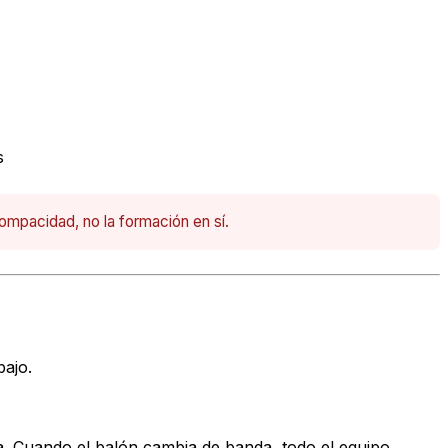
s
compacidad, no la formación en sí.
bajo.
a. Cuando el balón cambia de banda, todo el equipo