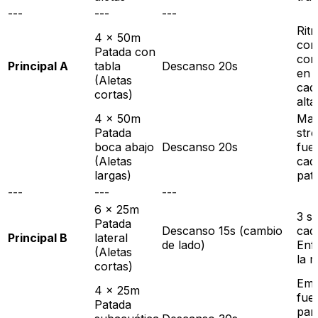
---
---
---
Rit
4 x 50m
con
Patada con
con
Principal A
tabla
Descanso 20s
en l
(Aletas
cad
cortas)
alta
4 x 50m
Man
Patada
str
boca abajo
Descanso 20s
fue
(Aletas
cad
largas)
pat
---
---
---
6 x 25m
3 se
Patada
Descanso 15s (cambio
cad
Principal B
lateral
de lado)
Enf
(Aletas
la r
cortas)
Emp
4 x 25m
fue
Patada
par