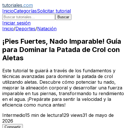
tutoriales
.com
Inicio
Categorías
Solicitar tutorial
Buscar
Iniciar sesión
Inicio
/
Deportes
/
Natación
¡Pies Fuertes, Nado Imparable! Guía
para Dominar la Patada de Crol con
Aletas
Este tutorial te guiará a través de los fundamentos y
técnicas avanzadas para dominar la patada de crol
utilizando aletas. Descubre cómo potenciar tu nado,
mejorar la alineación corporal y desarrollar una fuerza
imparable en tus piernas, transformando tu rendimiento
en el agua. ¡Prepárate para sentir la velocidad y la
eficiencia como nunca antes!
Intermedio
15
min de lectura
129
views
31 de mayo de
2026
Compartir