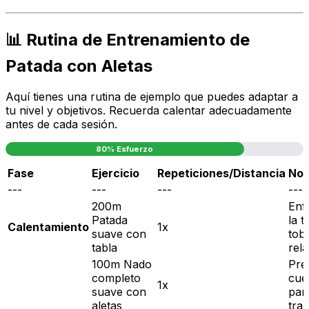
📊 Rutina de Entrenamiento de
Patada con Aletas
Aquí tienes una rutina de ejemplo que puedes adaptar a
tu nivel y objetivos. Recuerda calentar adecuadamente
antes de cada sesión.
80% Esfuerzo
Fase
Ejercicio
Repeticiones/Distancia
Not
---
---
---
---
200m
Enf
Patada
la t
Calentamiento
1x
suave con
tobi
tabla
rela
100m Nado
Pre
completo
cue
1x
suave con
par
aletas
trab