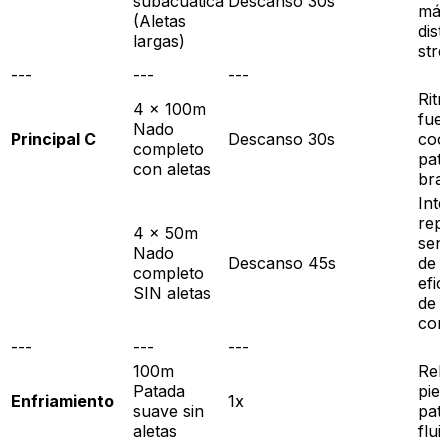
subacuática
Descanso 30s
máx
(Aletas
dist
largas)
str
---
---
---
Rit
4 x 100m
fuer
Nado
Principal C
Descanso 30s
coo
completo
pat
con aletas
bra
Int
repl
4 x 50m
sen
Nado
Descanso 45s
de
completo
efic
SIN aletas
de 
con 
---
---
---
100m
Rela
Patada
pie
Enfriamiento
1x
suave sin
pat
aletas
flui