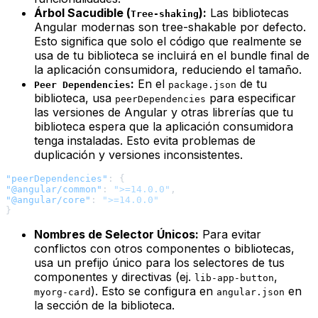
Árbol Sacudible (
):
Las bibliotecas
Tree-shaking
Angular modernas son
tree-shakable
por defecto.
Esto significa que solo el código que realmente se
usa de tu biblioteca se incluirá en el
bundle
final de
la aplicación consumidora, reduciendo el tamaño.
:
En el
de tu
Peer Dependencies
package.json
biblioteca, usa
para especificar
peerDependencies
las versiones de Angular y otras librerías que tu
biblioteca
espera
que la aplicación consumidora
tenga instaladas. Esto evita problemas de
duplicación y versiones inconsistentes.
"peerDependencies"
:
{
"@angular/common"
:
">=14.0.0"
,
"@angular/core"
:
">=14.0.0"
}
Nombres de Selector Únicos:
Para evitar
conflictos con otros componentes o bibliotecas,
usa un prefijo único para los selectores de tus
componentes y directivas (ej.
,
lib-app-button
). Esto se configura en
en
myorg-card
angular.json
la sección de la biblioteca.