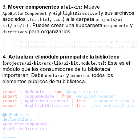
3.
Mover componentes al
:
Mueve
ui-kit
y
(y sus archivos
AppButtonComponent
HighlightDirective
asociados
,
,
) a la carpeta
.ts
.html
.css
projects/ui-
. Puedes crear una subcarpeta
y
kit/src/lib
components
para organizarlos.
directives
*   **`projects/ui-kit/src/lib/components/app-button/ap
4.
Actualizar el módulo principal de la biblioteca
(
):
Este es el
projects/ui-kit/src/lib/ui-kit.module.ts
módulo que los consumidores de tu biblioteca
importarán. Debe
y
todos los
declarar
exportar
elementos públicos de tu biblioteca.
import
 { 
NgModule
 } 
from
'@angular/core'
import
 { 
CommonModule
 } 
from
'@angular/common'
import
 { 
AppButtonComponent
 } 
from
'./components/app-bu
import
 { 
HighlightDirective
 } 
from
'./directives/highli
@NgModule
declarations
AppButtonComponent
HighlightDirective
imports