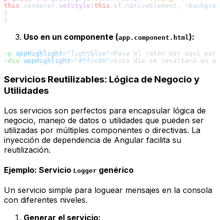
this
.
renderer
.
setStyle
(
this
.
el
.
nativeElement
, 
'backgrou
}

Uso en un componente (
):
app.component.html
<
p
appHighlight
=
"lightblue"
>
Pasa el ratón por aquí para
<
div
appHighlight
=
"#ffcc00"
>
Este div se resaltará en ám
Servicios Reutilizables: Lógica de Negocio y
Utilidades
Los servicios son perfectos para encapsular lógica de
negocio, manejo de datos o utilidades que pueden ser
utilizadas por múltiples componentes o directivas. La
inyección de dependencia de Angular facilita su
reutilización.
Ejemplo: Servicio
genérico
Logger
Un servicio simple para loguear mensajes en la consola
con diferentes niveles.
Generar el servicio: