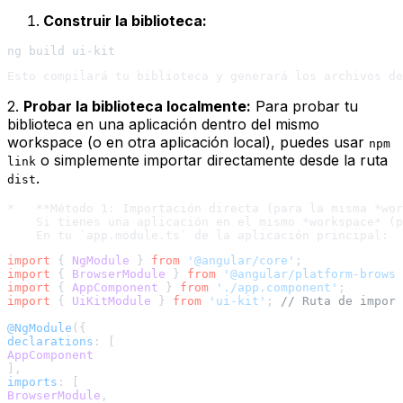
Construir la biblioteca:
2.
Probar la biblioteca localmente:
Para probar tu
biblioteca en una aplicación dentro del mismo
workspace
(o en otra aplicación local), puedes usar
npm
o simplemente importar directamente desde la ruta
link
.
dist
*   **Método 1: Importación directa (para la misma *wor
    Si tienes una aplicación en el mismo *workspace* (p
import
 { 
NgModule
 } 
from
'@angular/core'
import
 { 
BrowserModule
 } 
from
'@angular/platform-browse
import
 { 
AppComponent
 } 
from
'./app.component'
import
 { 
UiKitModule
 } 
from
'ui-kit'
; 
// Ruta de import
@NgModule
declarations
AppComponent
imports
BrowserModule