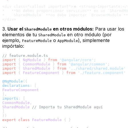
<div class="callout important">🔥 <strong>Importante:</s
*   **No debes proporcionar servicios** en un `SharedMo
*   `SharedModule` **no debe importar `BrowserModule`**
3.
Usar el
en otros módulos:
Para usar los
SharedModule
elementos de tu
en otro módulo (por
SharedModule
ejemplo,
o
), simplemente
FeatureModule
AppModule
impórtalo:
// feature.module.ts
import
 { 
NgModule
 } 
from
'@angular/core'
import
 { 
CommonModule
 } 
from
'@angular/common'
import
 { 
SharedModule
 } 
from
'../shared/shared.module'
;
import
 { 
FeatureComponent
 } 
from
'./feature.component'
;

@NgModule
declarations
FeatureComponent
imports
CommonModule
SharedModule
// Importa tu SharedModule aquí
]

export
class
FeatureModule