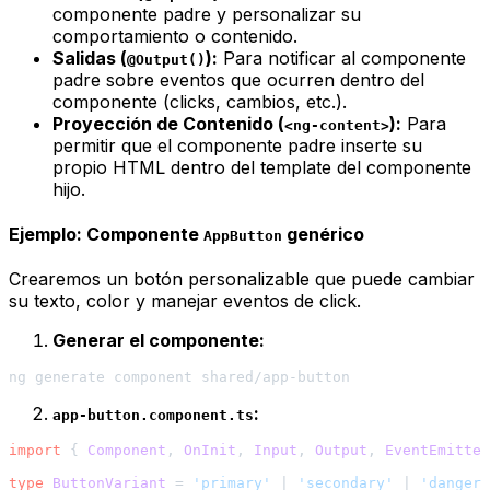
componente padre y personalizar su
comportamiento o contenido.
Salidas (
):
Para notificar al componente
@Output()
padre sobre eventos que ocurren dentro del
componente (clicks, cambios, etc.).
Proyección de Contenido (
):
Para
<ng-content>
permitir que el componente padre inserte su
propio HTML dentro del
template
del componente
hijo.
Ejemplo: Componente
genérico
AppButton
Crearemos un botón personalizable que puede cambiar
su texto, color y manejar eventos de click.
Generar el componente:
:
app-button.component.ts
import
 { 
Component
, 
OnInit
, 
Input
, 
Output
, 
EventEmitter
type
ButtonVariant
 = 
'primary'
 | 
'secondary'
 | 
'danger'