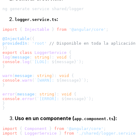
:
logger.service.ts
import
 { 
Injectable
 } 
from
'@angular/core'
;

@Injectable
providedIn
: 
'root'
// Disponible en toda la aplicación
export
class
LoggerService
log
(
message
: 
string
): 
void
console
.
log
(
`[LOG]: 
${message}
`
);

}

warn
(
message
: 
string
): 
void
console
.
warn
(
`[WARN]: 
${message}
`
);

}

error
(
message
: 
string
): 
void
console
.
error
(
`[ERROR]: 
${message}
`
);

}

Uso en un componente (
):
app.component.ts
import
 { 
Component
 } 
from
'@angular/core'
import
 { 
LoggerService
 } 
from
'./shared/logger.service'