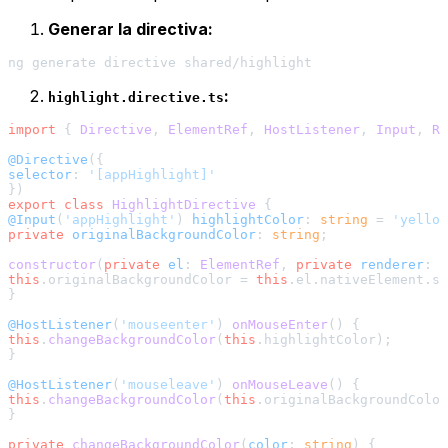
Generar la directiva:
:
highlight.directive.ts
import
 { 
Directive
, 
ElementRef
, 
HostListener
, 
Input
, 
Re
@Directive
selector
: 
'[appHighlight]'
export
class
HighlightDirective
@Input
(
'appHighlight'
) 
highlightColor
: 
string
 = 
'yellow
private
originalBackgroundColor
: 
string
;

constructor
(
private
el
: 
ElementRef
, 
private
renderer
: 
R
this
.
originalBackgroundColor
 = 
this
.
el
.
nativeElement
.
st
}

@HostListener
(
'mouseenter'
) 
onMouseEnter
(
this
.
changeBackgroundColor
(
this
.
highlightColor
);

}

@HostListener
(
'mouseleave'
) 
onMouseLeave
(
this
.
changeBackgroundColor
(
this
.
originalBackgroundColor
}

private
changeBackgroundColor
(
color
: 
string