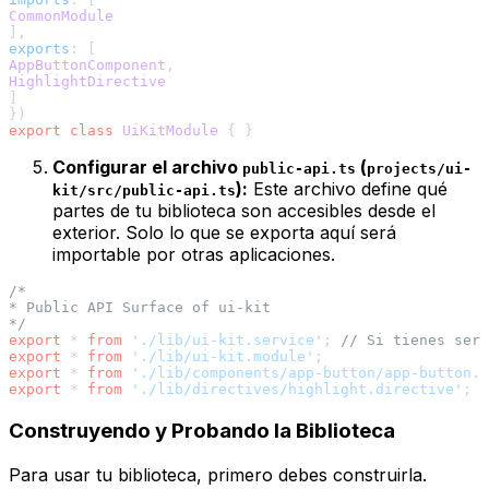
CommonModule
exports
AppButtonComponent
HighlightDirective
]

export
class
UiKitModule
Configurar el archivo
(
public-api.ts
projects/ui-
):
Este archivo define qué
kit/src/public-api.ts
partes de tu biblioteca son accesibles desde el
exterior. Solo lo que se exporta aquí será
importable por otras aplicaciones.
/*

* Public API Surface of ui-kit

*/
export
 * 
from
'./lib/ui-kit.service'
; 
// Si tienes serv
export
 * 
from
'./lib/ui-kit.module'
export
 * 
from
'./lib/components/app-button/app-button.c
export
 * 
from
'./lib/directives/highlight.directive'
Construyendo y Probando la Biblioteca
Para usar tu biblioteca, primero debes construirla.