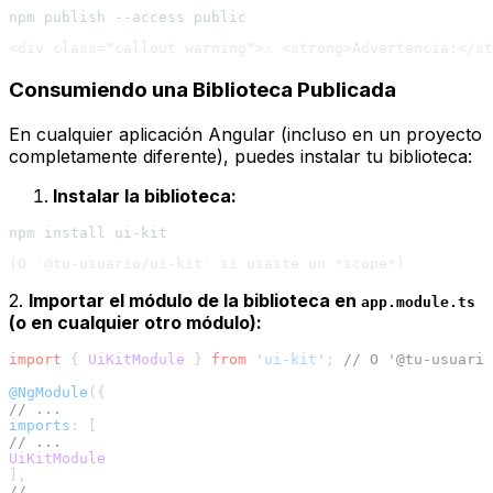
Consumiendo una Biblioteca Publicada
En cualquier aplicación Angular (incluso en un proyecto
completamente diferente), puedes instalar tu biblioteca:
Instalar la biblioteca:
2.
Importar el módulo de la biblioteca en
app.module.ts
(o en cualquier otro módulo):
import
 { 
UiKitModule
 } 
from
'ui-kit'
; 
// O '@tu-usuario
@NgModule
// ...
imports
// ...
UiKitModule
// ...