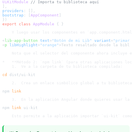
UiKitModule
// Importa tu biblioteca aquí
providers
bootstrap
: [
AppComponent
]

export
class
AppModule
<
lib-app-button
text
=
"Botón de mi Lib"
variant
=
"primary
<
p
libHighlight
=
"orange"
>
Texto resaltado desde la bibli
    Nota que el selector del componente ahora incluye e
*   **Método 2: `npm link` (para otras aplicaciones loc
cd
npm 
link
npm 
link