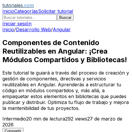
tutoriales
.com
Inicio
Categorías
Solicitar tutorial
Buscar
Iniciar sesión
Inicio
/
Desarrollo Web
/
Angular
Componentes de Contenido
Reutilizables en Angular: ¡Crea
Módulos Compartidos y Bibliotecas!
Este tutorial te guiará a través del proceso de creación y
gestión de componentes, directivas y servicios
reutilizables en Angular. Aprenderás a estructurar tu
código en módulos compartidos y, más allá, a
empaquetar estos elementos en bibliotecas que puedes
publicar y distribuir. Optimiza tu flujo de trabajo y mejora
la mantenibilidad de tus proyectos.
Intermedio
20
min de lectura
292
views
27 de marzo de
2026
Compartir