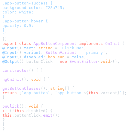
.app-button-success {

background-color: #28a745;

color: white;

}

.app-button:hover {

opacity: 0.9;

}

`
]

export
class
AppButtonComponent
implements
OnInit
@Input
() 
text
: 
string
 = 
'Click Me'
@Input
() 
variant
: 
ButtonVariant
 = 
'primary'
@Input
() 
disabled
: 
boolean
 = 
false
@Output
() buttonClick = 
new
EventEmitter
<
void
>();

constructor
(
) { }

ngOnInit
(): 
void
 { }

getButtonClasses
(): 
string
return
 [
`app-button`
, 
`app-button-
${
this
.variant}
`
];

}

onClick
(): 
void
if
 (!
this
.
disabled
this
.
buttonClick
.
emit
();

}

}
