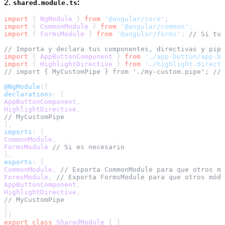
2.
:
shared.module.ts
import
 { 
NgModule
 } 
from
'@angular/core'
import
 { 
CommonModule
 } 
from
'@angular/common'
import
 { 
FormsModule
 } 
from
'@angular/forms'
; 
// Si tus
// Importa y declara tus componentes, directivas y pipe
import
 { 
AppButtonComponent
 } 
from
'./app-button/app-bu
import
 { 
HighlightDirective
 } 
from
'./highlight.directi
// import { MyCustomPipe } from './my-custom.pipe'; // 
@NgModule
declarations
AppButtonComponent
HighlightDirective
// MyCustomPipe
imports
CommonModule
FormsModule
// Si es necesario
exports
CommonModule
, 
// Exporta CommonModule para que otros mó
FormsModule
, 
// Exporta FormsModule para que otros módu
AppButtonComponent
HighlightDirective
// MyCustomPipe
]

export
class
SharedModule