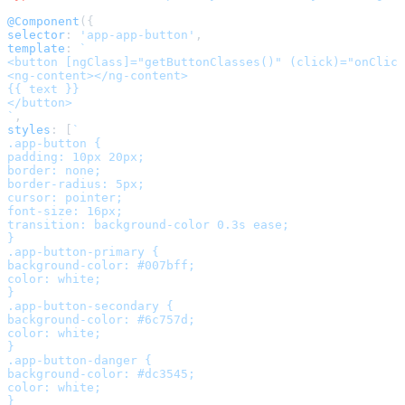
@Component
selector
: 
'app-app-button'
template
: 
`

<button [ngClass]="getButtonClasses()" (click)="onClick
<ng-content></ng-content>

{{ text }}

</button>

`
styles
: [
`

.app-button {

padding: 10px 20px;

border: none;

border-radius: 5px;

cursor: pointer;

font-size: 16px;

transition: background-color 0.3s ease;

}

.app-button-primary {

background-color: #007bff;

color: white;

}

.app-button-secondary {

background-color: #6c757d;

color: white;

}

.app-button-danger {

background-color: #dc3545;

color: white;

}
