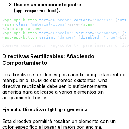
Uso en un componente padre
(
):
app.component.html
<
app-app-button
text
=
"Guardar"
variant
=
"success"
 (
butto
<
span
class
=
"material-icons"
>
save
</
span
>
</
app-app-button
>
<
app-app-button
text
=
"Cancelar"
variant
=
"secondary"
 (
bu
<
app-app-button
variant
=
"danger"
 [
disabled
]=
"true"
>
Elim
Directivas Reutilizables: Añadiendo
Comportamiento
Las directivas son ideales para añadir comportamiento o
manipular el DOM de elementos existentes. Una
directiva reutilizable debe ser lo suficientemente
genérica para aplicarse a varios elementos sin
acoplamiento fuerte.
Ejemplo: Directiva
genérica
Highlight
Esta directiva permitirá resaltar un elemento con un
color específico al pasar el ratón por encima.