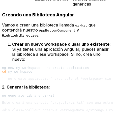
genéricas
Creando una Biblioteca Angular
Vamos a crear una biblioteca llamada
que
ui-kit
contendrá nuestro
y
AppButtonComponent
.
HighlightDirective
Crear un nuevo
workspace
o usar uno existente:
Si ya tienes una aplicación Angular, puedes añadir
la biblioteca a ese
workspace
. Si no, crea uno
nuevo:
cd
2.
Generar la biblioteca:
Esto creará una carpeta `projects/ui-kit` con una estru