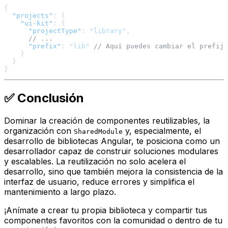
{
"projects"
:
{
"ui-kit"
:
{
"projectType"
:
"library"
,
// ...
"prefix"
:
"lib"
// Aquí puedes cambiar el prefijo
}
}
}
✅ Conclusión
Dominar la creación de componentes reutilizables, la
organización con
y, especialmente, el
SharedModule
desarrollo de bibliotecas Angular, te posiciona como un
desarrollador capaz de construir soluciones modulares
y escalables. La reutilización no solo acelera el
desarrollo, sino que también mejora la consistencia de la
interfaz de usuario, reduce errores y simplifica el
mantenimiento a largo plazo.
¡Anímate a crear tu propia biblioteca y compartir tus
componentes favoritos con la comunidad o dentro de tu