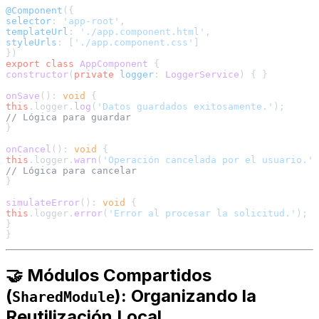
@Component
selector
: 
'app-root'
templateUrl
: 
'./app.component.html'
styleUrls
: [
'./app.component.css'
]

export
class
AppComponent
constructor
(
private
logger
: 
LoggerService
) { }

onSave
(): 
void
this
.
logger
.
log
(
'Datos guardados exitosamente.'
// Lógica para guardar
}

onCancel
(): 
void
this
.
logger
.
warn
(
'Operación cancelada por el usuario.'
// Lógica para cancelar
}

simulateError
(): 
void
this
.
logger
.
error
(
'Error al procesar la solicitud.'
);

}

🤝 Módulos Compartidos
(
): Organizando la
SharedModule
Reutilización Local