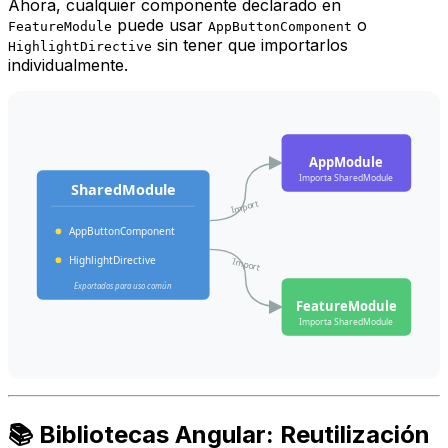
Ahora, cualquier componente declarado en
puede usar
o
FeatureModule
AppButtonComponent
sin tener que importarlos
HighlightDirective
individualmente.
AppModule
Importa SharedModule
SharedModule
Import
AppButtonComponent
HighlightDirective
Import
Exportados para uso común
FeatureModule
Importa SharedModule
📚 Bibliotecas Angular: Reutilización