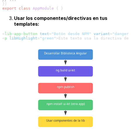
export
class
AppModule
Usar los componentes/directivas en tus
templates
:
<
lib-app-button
text
=
"Botón desde NPM"
variant
=
"danger"
<
p
libHighlight
=
"green"
>
Este texto usa la directiva de
Desarrollar Biblioteca Angular
ng build ui-kit
npm publish
npm install ui-kit (otra app)
Usar componentes de la lib