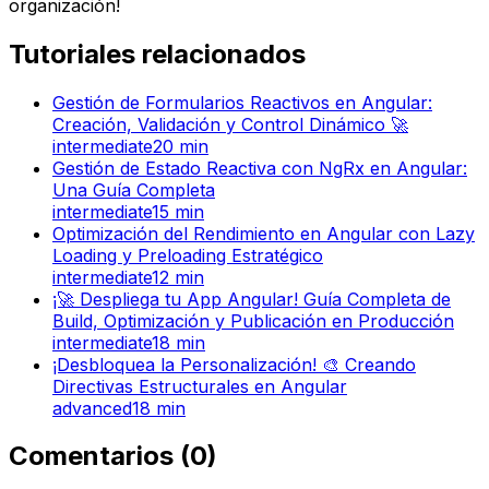
organización!
Tutoriales relacionados
Gestión de Formularios Reactivos en Angular:
Creación, Validación y Control Dinámico 🚀
intermediate
20
min
Gestión de Estado Reactiva con NgRx en Angular:
Una Guía Completa
intermediate
15
min
Optimización del Rendimiento en Angular con Lazy
Loading y Preloading Estratégico
intermediate
12
min
¡🚀 Despliega tu App Angular! Guía Completa de
Build, Optimización y Publicación en Producción
intermediate
18
min
¡Desbloquea la Personalización! 🎨 Creando
Directivas Estructurales en Angular
advanced
18
min
Comentarios
(
0
)