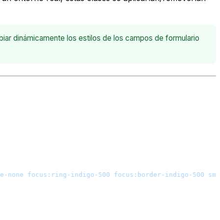
biar dinámicamente los estilos de los campos de formulario
e-none focus:ring-indigo-500 focus:border-indigo-500 sm: