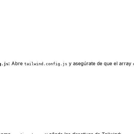
:
Abre
y asegúrate de que el array
g.js
tailwind.config.js