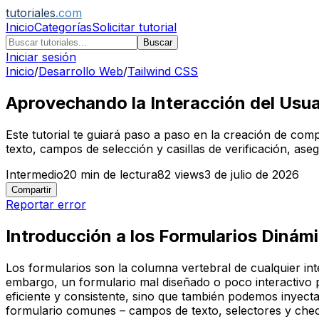
tutoriales
.com
Inicio
Categorías
Solicitar tutorial
Buscar
Iniciar sesión
Inicio
/
Desarrollo Web
/
Tailwind CSS
Aprovechando la Interacción del Usu
Este tutorial te guiará paso a paso en la creación de com
texto, campos de selección y casillas de verificación, ase
Intermedio
20
min de lectura
82
views
3 de julio de 2026
Compartir
Reportar error
Introducción a los Formularios Dinám
Los formularios son la columna vertebral de cualquier inte
embargo, un formulario mal diseñado o poco interactivo 
eficiente y consistente, sino que también podemos inyect
formulario comunes – campos de texto, selectores y check