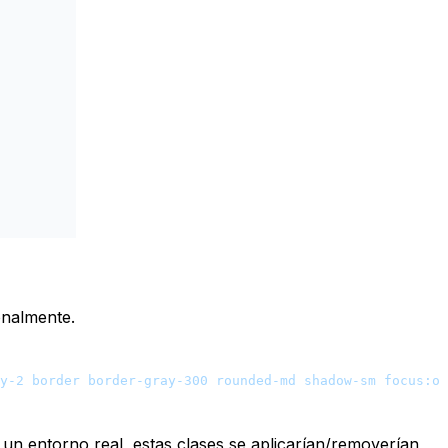
onalmente.
y-2 border border-gray-300 rounded-md shadow-sm focus:ou
 un entorno real, estas clases se aplicarían/removerían