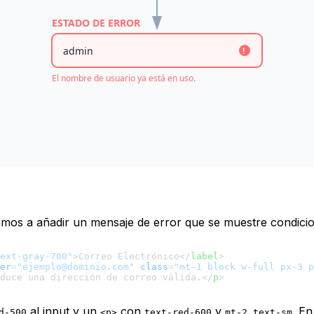
ESTADO DE ERROR
admin
!
El nombre de usuario ya está en uso.
Vamos a añadir un mensaje de error que se muestre condici
ext-gray-700"
>
Correo Electrónico
</
label
>
er
=
"ejemplo@dominio.com"
class
=
"mt-1 block w-full px-3 p
duce una dirección de correo válida.
</
p
>
al input y un
con
y
. En
d-500
<p>
text-red-600
mt-2 text-sm