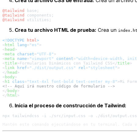
Crea tu archivo CSS de entrada:
Crea un archivo
@tailwind
@tailwind
@tailwind
Crea tu archivo HTML de prueba:
Crea un
index.h
<!DOCTYPE 
html
>
<
html
lang
=
"es"
>
<
head
>
<
meta
charset
=
"UTF-8"
>
<
meta
name
=
"viewport"
content
=
"width=device-width, init
<
title
>
Formularios Dinámicos con Tailwind CSS
</
title
>
<
link
href
=
"./dist/output.css"
rel
=
"stylesheet"
>
</
head
>
<
body
>
<
h1
class
=
"text-4xl font-bold text-center my-8"
>
Mi Form
<!-- Aquí irá nuestro código de formulario -->
</
body
>
</
html
>
Inicia el proceso de construcción de Tailwind: