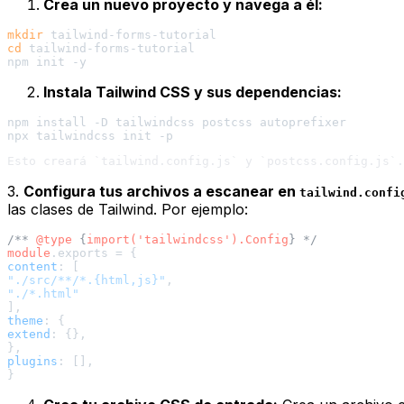
Crea un nuevo proyecto y navega a él:
mkdir
cd
 tailwind-forms-tutorial

Instala Tailwind CSS y sus dependencias:
npm install -D tailwindcss postcss autoprefixer

3.
Configura tus archivos a escanear en
tailwind.confi
las clases de Tailwind. Por ejemplo:
/** 
@type
 {
import('tailwindcss').Config
} */
module
.
exports
content
"./src/**/*.{html,js}"
"./*.html"
theme
extend
: {},

plugins
: [],
