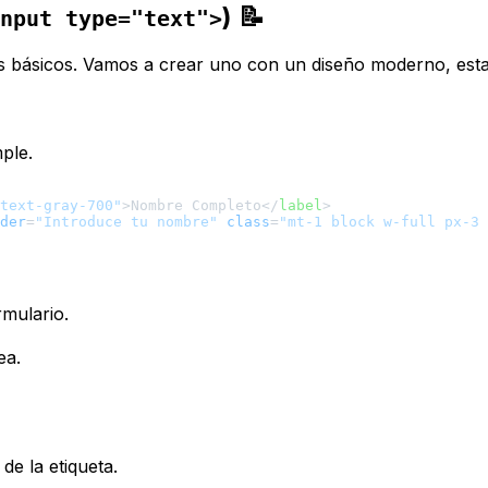
) 📝
nput type="text">
s básicos. Vamos a crear uno con un diseño moderno, esta
ple.
text-gray-700"
>
Nombre Completo
</
label
>
der
=
"Introduce tu nombre"
class
=
"mt-1 block w-full px-3 
rmulario.
ea.
e la etiqueta.