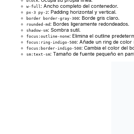
block
: Ancho completo del contenedor.
w-full
: Padding horizontal y vertical.
px-3 py-2
: Borde gris claro.
border border-gray-300
: Bordes ligeramente redondeados.
rounded-md
: Sombra sutil.
shadow-sm
: Elimina el
outline
predeterm
focus:outline-none
: Añade un
ring
de color 
focus:ring-indigo-500
: Cambia el color del b
focus:border-indigo-500
: Tamaño de fuente pequeño en panta
sm:text-sm