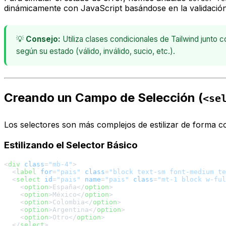
dinámicamente con JavaScript basándose en la validación
💡
Consejo:
Utiliza clases condicionales de Tailwind junto
según su estado (válido, inválido, sucio, etc.).
Creando un Campo de Selección (
<se
Los selectores son más complejos de estilizar de forma con
Estilizando el Selector Básico
<
div
class
=
"mb-4"
>
<
label
for
=
"pais"
class
=
"block text-sm font-medium te
<
select
id
=
"pais"
name
=
"pais"
class
=
"mt-1 block w-ful
<
option
>
España
</
option
>
<
option
>
México
</
option
>
<
option
>
Colombia
</
option
>
<
option
>
Argentina
</
option
>
<
option
>
Otro
</
option
>
</
select
>