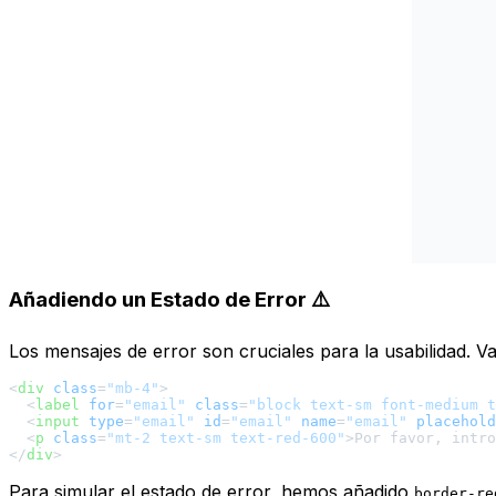
Añadiendo un Estado de Error ⚠️
Los mensajes de error son cruciales para la usabilidad. 
<
div
class
=
"mb-4"
>
<
label
for
=
"email"
class
=
"block text-sm font-medium t
<
input
type
=
"email"
id
=
"email"
name
=
"email"
placehold
<
p
class
=
"mt-2 text-sm text-red-600"
>
Por favor, intro
</
div
>
Para simular el estado de error, hemos añadido
border-re