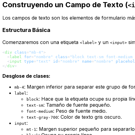
Construyendo un Campo de Texto (
<i
Los campos de texto son los elementos de formulario má
Estructura Básica
Comenzaremos con una etiqueta
y un
sim
<label>
<input>
<
div
class
=
"mb-4"
>
<
label
for
=
"nombre"
class
=
"block text-sm font-medium 
<
input
type
=
"text"
id
=
"nombre"
name
=
"nombre"
placehol
</
div
>
Desglose de clases:
: Margen inferior para separar este grupo de fo
mb-4
:
label
: Hace que la etiqueta ocupe su propia lín
block
: Tamaño de fuente pequeño.
text-sm
: Peso de fuente medio.
font-medium
: Color de texto gris oscuro.
text-gray-700
:
input
: Margen superior pequeño para separarlo d
mt-1
: Ocupa su propia línea.