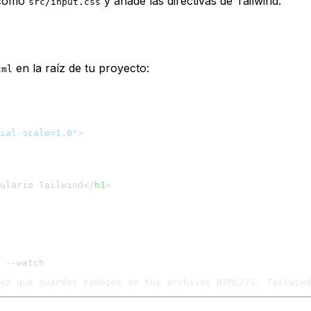
 como
y añade las directivas de Tailwind:
src/input.css
en la raíz de tu proyecto:
tml
ial-scale=1.0"
>
ulario Tailwind
</
h1
>