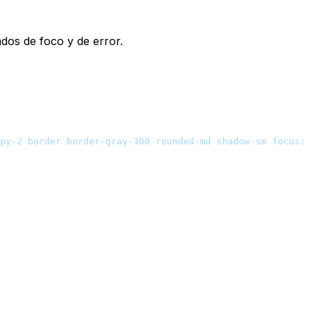
dos de foco y de error.
py-2 border border-gray-300 rounded-md shadow-sm focus:o