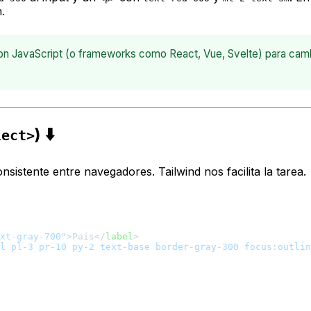
.
 con JavaScript (o frameworks como React, Vue, Svelte) para cam
) ⬇️
lect>
sistente entre navegadores. Tailwind nos facilita la tarea.
xt-gray-700"
>
País
</
label
>
l pl-3 pr-10 py-2 text-base border-gray-300 focus:outlin