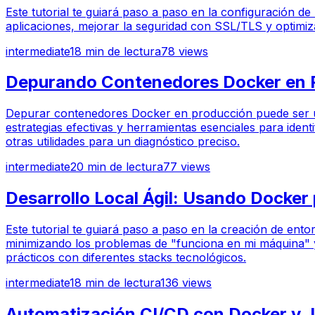
Este tutorial te guiará paso a paso en la configuración 
aplicaciones, mejorar la seguridad con SSL/TLS y optimizar
intermediate
18
min de lectura
78
views
Depurando Contenedores Docker en Pr
Depurar contenedores Docker en producción puede ser un d
estrategias efectivas y herramientas esenciales para ident
otras utilidades para un diagnóstico preciso.
intermediate
20
min de lectura
77
views
Desarrollo Local Ágil: Usando Docker
Este tutorial te guiará paso a paso en la creación de en
minimizando los problemas de "funciona en mi máquina" 
prácticos con diferentes stacks tecnológicos.
intermediate
18
min de lectura
136
views
Automatización CI/CD con Docker y J