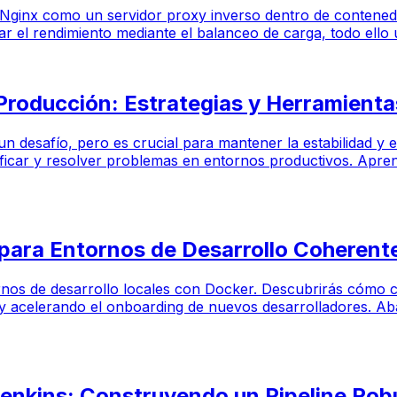
de Nginx como un servidor proxy inverso dentro de contene
 el rendimiento mediante el balanceo de carga, todo ello ut
oducción: Estrategias y Herramienta
esafío, pero es crucial para mantener la estabilidad y el 
ificar y resolver problemas en entornos productivos. Aprend
 para Entornos de Desarrollo Coherente
tornos de desarrollo locales con Docker. Descubrirás cómo
y acelerando el onboarding de nuevos desarrolladores. A
enkins: Construyendo un Pipeline Rob