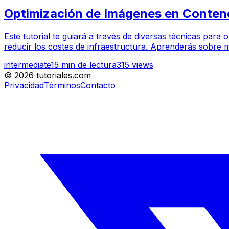
Optimización de Imágenes en Conten
Este tutorial te guiará a través de diversas técnicas par
reducir los costes de infraestructura. Aprenderás sobre m
intermediate
15
min de lectura
315
views
©
2026
tutoriales.com
Privacidad
Términos
Contacto