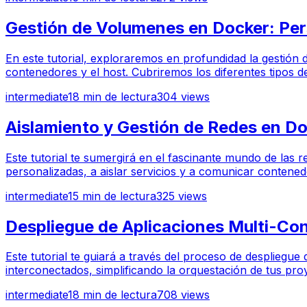
Gestión de Volumenes en Docker: Per
En este tutorial, exploraremos en profundidad la gestión 
contenedores y el host. Cubriremos los diferentes tipos 
intermediate
18
min de lectura
304
views
Aislamiento y Gestión de Redes en 
Este tutorial te sumergirá en el fascinante mundo de las 
personalizadas, a aislar servicios y a comunicar contenedo
intermediate
15
min de lectura
325
views
Despliegue de Aplicaciones Multi-C
Este tutorial te guiará a través del proceso de despliegu
interconectados, simplificando la orquestación de tus pr
intermediate
18
min de lectura
708
views