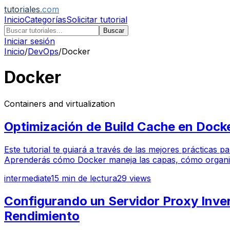
tutoriales
.com
Inicio
Categorías
Solicitar tutorial
Buscar
Iniciar sesión
Inicio
/
DevOps
/
Docker
Docker
Containers and virtualization
Optimización de Build Cache en Dock
Este tutorial te guiará a través de las mejores prácticas 
Aprenderás cómo Docker maneja las capas, cómo organizar 
intermediate
15
min de lectura
29
views
Configurando un Servidor Proxy Inve
Rendimiento