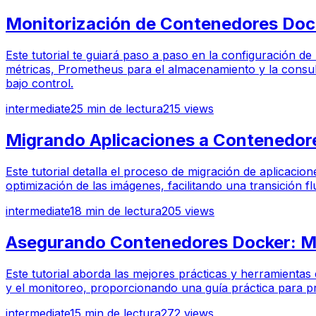
Monitorización de Contenedores Dock
Este tutorial te guiará paso a paso en la configuración d
métricas, Prometheus para el almacenamiento y la consult
bajo control.
intermediate
25
min de lectura
215
views
Migrando Aplicaciones a Contenedore
Este tutorial detalla el proceso de migración de aplicacio
optimización de las imágenes, facilitando una transición flu
intermediate
18
min de lectura
205
views
Asegurando Contenedores Docker: Me
Este tutorial aborda las mejores prácticas y herramienta
y el monitoreo, proporcionando una guía práctica para 
intermediate
15
min de lectura
272
views