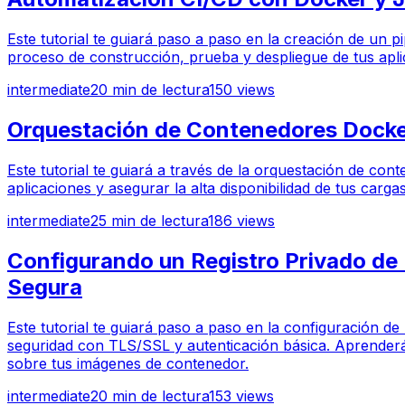
Este tutorial te guiará paso a paso en la creación de un 
proceso de construcción, prueba y despliegue de tus aplica
intermediate
20
min de lectura
150
views
Orquestación de Contenedores Docker
Este tutorial te guiará a través de la orquestación de co
aplicaciones y asegurar la alta disponibilidad de tus cargas
intermediate
25
min de lectura
186
views
Configurando un Registro Privado de
Segura
Este tutorial te guiará paso a paso en la configuración de
seguridad con TLS/SSL y autenticación básica. Aprenderás
sobre tus imágenes de contenedor.
intermediate
20
min de lectura
153
views