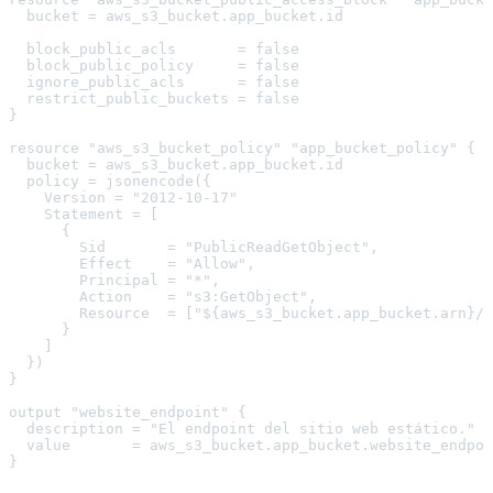
  bucket = aws_s3_bucket.app_bucket.id

  block_public_acls       = false

  block_public_policy     = false

  ignore_public_acls      = false

  restrict_public_buckets = false

}

resource "aws_s3_bucket_policy" "app_bucket_policy" {

  bucket = aws_s3_bucket.app_bucket.id

  policy = jsonencode({

    Version = "2012-10-17"

    Statement = [

      {

        Sid       = "PublicReadGetObject",

        Effect    = "Allow",

        Principal = "*",

        Action    = "s3:GetObject",

        Resource  = ["${aws_s3_bucket.app_bucket.arn}/*
      }

    ]

  })

}

output "website_endpoint" {

  description = "El endpoint del sitio web estático."

  value       = aws_s3_bucket.app_bucket.website_endpoi