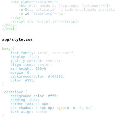
<
div
class
=
"container"
>
<
h1
>
¡Hola desde el Despliegue Continuo!
</
h1
>
<
p
>
Esta aplicación ha sido desplegada automátic
<
p
id
=
"timestamp"
>
</
p
>
</
div
>
<
script
src
=
"script.js"
>
</
script
>
</
body
>
</
html
>
app/style.css
body
 {

font-family
: Arial, sans-serif;

display
: flex;

justify-content
: center;

align-items
: center;

min-height
: 
100vh
;

margin
: 
0
;

background-color
: 
#f0f2f5
;

color
: 
#333
;

}

.container
 {

background-color
: 
#fff
;

padding
: 
30px
;

border-radius
: 
8px
;

box-shadow
: 
0
4px
8px
rgba
(
0
, 
0
, 
0
, 
0.1
);

text-align
: center;

}
