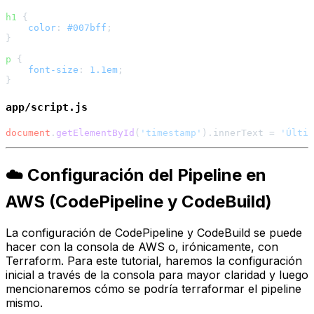
h1
 {

color
: 
#007bff
;

}

p
 {

font-size
: 
1.1em
;

app/script.js
document
.
getElementById
(
'timestamp'
).
innerText
 = 
'Últim
☁️ Configuración del Pipeline en
AWS (CodePipeline y CodeBuild)
La configuración de CodePipeline y CodeBuild se puede
hacer con la consola de AWS o, irónicamente, con
Terraform. Para este tutorial, haremos la configuración
inicial a través de la consola para mayor claridad y luego
mencionaremos cómo se podría terraformar el pipeline
mismo.