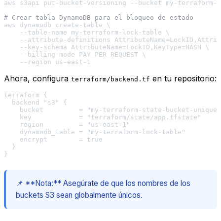
aws s3api put-bucket-versioning --bucket my-terraform-s
# Crear tabla DynamoDB para el bloqueo de estado
aws dynamodb create-table \

    --table-name my-terraform-lock-table \

    --attribute-definitions AttributeName=LockID,Attrib
    --key-schema AttributeName=LockID,KeyType=HASH \

    --billing-mode PAY_PER_REQUEST \

Ahora, configura
en tu repositorio:
terraform/backend.tf
terraform {

  backend "s3" {

    bucket         = "my-terraform-state-bucket-unique-
    key            = "terraform/state/app.tfstate"

    region         = "us-east-1"

    dynamodb_table = "my-terraform-lock-table"

    encrypt        = true

  }

📌 **Nota:** Asegúrate de que los nombres de los
buckets S3 sean globalmente únicos.