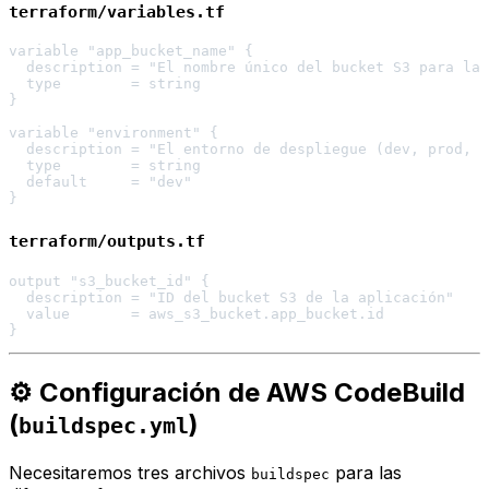
terraform/variables.tf
variable "app_bucket_name" {

  description = "El nombre único del bucket S3 para la 
  type        = string

}

variable "environment" {

  description = "El entorno de despliegue (dev, prod, e
  type        = string

  default     = "dev"

terraform/outputs.tf
output "s3_bucket_id" {

  description = "ID del bucket S3 de la aplicación"

  value       = aws_s3_bucket.app_bucket.id

⚙️ Configuración de AWS CodeBuild
(
)
buildspec.yml
Necesitaremos tres archivos
para las
buildspec