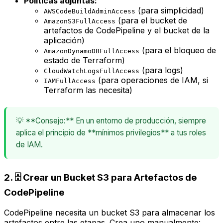
Políticas adjuntas:
(para simplicidad)
AWSCodeBuildAdminAccess
(para el bucket de
AmazonS3FullAccess
artefactos de CodePipeline y el bucket de la
aplicación)
(para el bloqueo de
AmazonDynamoDBFullAccess
estado de Terraform)
(para logs)
CloudWatchLogsFullAccess
(para operaciones de IAM, si
IAMFullAccess
Terraform las necesita)
💡 **Consejo:** En un entorno de producción, siempre
aplica el principio de **mínimos privilegios** a tus roles
de IAM.
2. 🗄️ Crear un Bucket S3 para Artefactos de
CodePipeline
CodePipeline necesita un bucket S3 para almacenar los
artefactos entre las etapas. Crea uno manualmente: