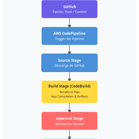
GitHub
Evento: Push / Commit
AWS CodePipeline
Trigger del Pipeline
Source Stage
Descarga de GitHub
Build Stage (CodeBuild)
Terraform Plan
App Compilation & Artifacts
Approval Stage
Aprobación Manual