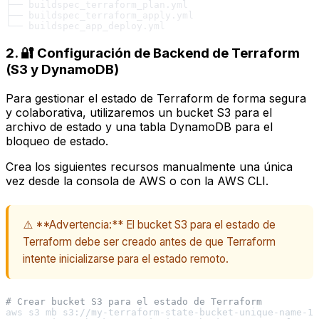
├── buildspec_terraform_plan.yml

├── buildspec_terraform_apply.yml

2. 🔐 Configuración de Backend de Terraform
(S3 y DynamoDB)
Para gestionar el estado de Terraform de forma segura
y colaborativa, utilizaremos un bucket S3 para el
archivo de estado y una tabla DynamoDB para el
bloqueo de estado.
Crea los siguientes recursos manualmente
una única
vez
desde la consola de AWS o con la AWS CLI.
⚠️ **Advertencia:** El bucket S3 para el estado de
Terraform debe ser creado antes de que Terraform
intente inicializarse para el estado remoto.
# Crear bucket S3 para el estado de Terraform
aws s3 mb s3://my-terraform-state-bucket-unique-name-12