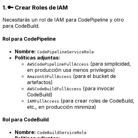
1. 🔑 Crear Roles de IAM
Necesitarás un rol de IAM para CodePipeline y otro
para CodeBuild.
Rol para CodePipeline
Nombre:
CodePipelineServiceRole
Políticas adjuntas:
(para simplicidad,
AWSCodePipelineFullAccess
en producción usa menos privilegios)
(para el bucket de
AmazonS3FullAccess
artefactos)
(para invocar
AWSCodeBuildFullAccess
CodeBuild)
(para crear roles de CodeBuild,
IAMFullAccess
etc., en producción minimiza)
Rol para CodeBuild
Nombre:
CodeBuildServiceRole