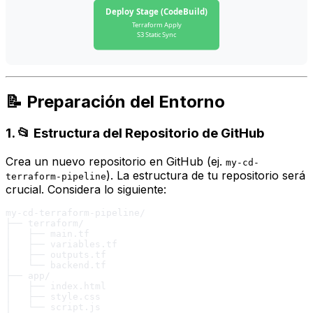
Deploy Stage (CodeBuild)
Terraform Apply
S3 Static Sync
📝 Preparación del Entorno
1. 📂 Estructura del Repositorio de GitHub
Crea un nuevo repositorio en GitHub (ej.
my-cd-
). La estructura de tu repositorio será
terraform-pipeline
crucial. Considera lo siguiente:
my-cd-terraform-pipeline/

├── terraform/

│   ├── main.tf

│   ├── variables.tf

│   ├── outputs.tf

│   └── backend.tf

├── app/

│   ├── index.html

│   ├── style.css

│   └── script.js
