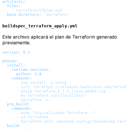
artifacts:
files:
-
terraform/tfplan.out
base-directory:
'terraform'
buildspec_terraform_apply.yml
Este archivo aplicará el plan de Terraform generado
previamente.
version:
0.2
phases:
install:
runtime-versions:
python:
3.8
commands:
-
yum
install
-y
unzip
-
curl
-LO
https://releases.hashicorp.com/terrafo
-
unzip
terraform_1.7.5_linux_amd64.zip
-
mv
terraform
/usr/local/bin/
-
terraform
-v
pre_build:
commands:
-
echo
"Inicializando Terraform..."
-
cd
terraform
-
terraform
init
-backend-config="bucket=my-terra
build: