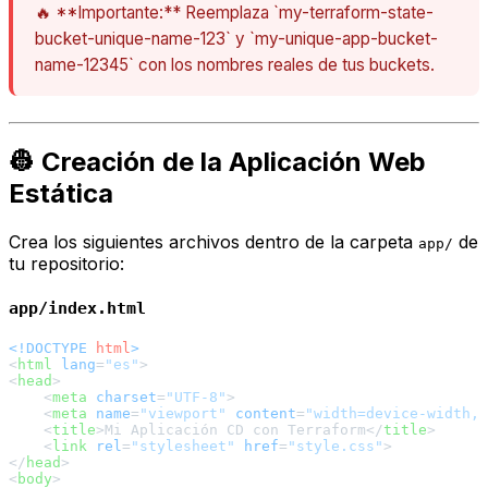
🔥 **Importante:** Reemplaza `my-terraform-state-
bucket-unique-name-123` y `my-unique-app-bucket-
name-12345` con los nombres reales de tus buckets.
👷 Creación de la Aplicación Web
Estática
Crea los siguientes archivos dentro de la carpeta
de
app/
tu repositorio:
app/index.html
<!DOCTYPE 
html
>
<
html
lang
=
"es"
>
<
head
>
<
meta
charset
=
"UTF-8"
>
<
meta
name
=
"viewport"
content
=
"width=device-width, 
<
title
>
Mi Aplicación CD con Terraform
</
title
>
<
link
rel
=
"stylesheet"
href
=
"style.css"
>
</
head
>
<
body
>