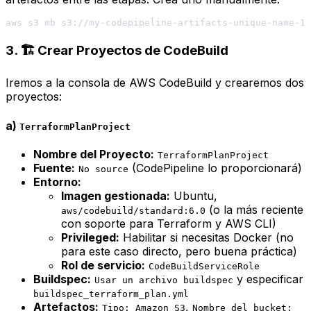
3. 🏗️ Crear Proyectos de CodeBuild
Iremos a la consola de AWS CodeBuild y crearemos dos
proyectos:
a)
TerraformPlanProject
Nombre del Proyecto:
TerraformPlanProject
Fuente:
(CodePipeline lo proporcionará)
No source
Entorno:
Imagen gestionada:
Ubuntu,
(o la más reciente
aws/codebuild/standard:6.0
con soporte para Terraform y AWS CLI)
Privileged:
Habilitar si necesitas Docker (no
para este caso directo, pero buena práctica)
Rol de servicio:
CodeBuildServiceRole
Buildspec:
y especificar
Usar un archivo buildspec
buildspec_terraform_plan.yml
Artefactos:
,
Tipo: Amazon S3
Nombre del bucket: