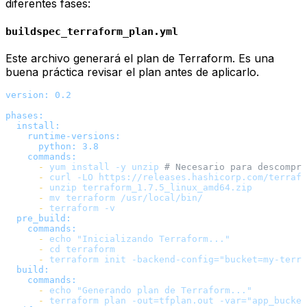
diferentes fases:
buildspec_terraform_plan.yml
Este archivo generará el plan de Terraform. Es una
buena práctica revisar el plan antes de aplicarlo.
version:
0.2
phases:
install:
runtime-versions:
python:
3.8
commands:
-
yum
install
-y
unzip
# Necesario para descompri
-
curl
-LO
https://releases.hashicorp.com/terrafo
-
unzip
terraform_1.7.5_linux_amd64.zip
-
mv
terraform
/usr/local/bin/
-
terraform
-v
pre_build:
commands:
-
echo
"Inicializando Terraform..."
-
cd
terraform
-
terraform
init
-backend-config="bucket=my-terra
build:
commands:
-
echo
"Generando plan de Terraform..."
-
terraform
plan
-out=tfplan.out
-var="app_bucket