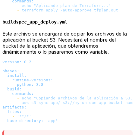
commands:
-
echo
"Aplicando plan de Terraform..."
-
terraform
apply
-auto-approve
tfplan.out
buildspec_app_deploy.yml
Este archivo se encargará de copiar los archivos de la
aplicación al bucket S3. Necesitará el nombre del
bucket de la aplicación, que obtendremos
dinámicamente o lo pasaremos como variable.
version:
0.2
phases:
install:
runtime-versions:
python:
3.8
build:
commands:
-
echo
"Copiando archivos de la aplicación a S3..
-
aws
s3
sync
app/
s3://my-unique-app-bucket-name
artifacts:
files:
-
'**/*'
base-directory:
'app'