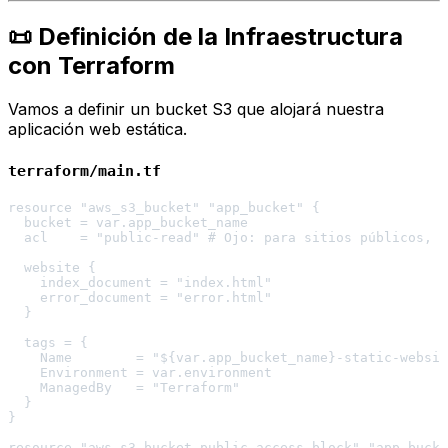
📜 Definición de la Infraestructura
con Terraform
Vamos a definir un bucket S3 que alojará nuestra
aplicación web estática.
terraform/main.tf
resource "aws_s3_bucket" "app_bucket" {

  bucket = var.app_bucket_name

  acl    = "public-read" # Ojo: para sitios públicos, c
  website {

    index_document = "index.html"

    error_document = "error.html"

  }

  tags = {

    Name        = "${var.app_bucket_name}-static-websit
    Environment = var.environment

    ManagedBy   = "Terraform"

  }

}

resource "aws_s3_bucket_public_access_block" "app_bucke