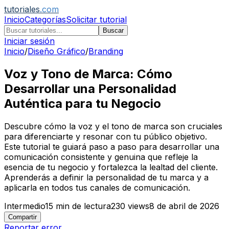
tutoriales
.com
Inicio
Categorías
Solicitar tutorial
Buscar
Iniciar sesión
Inicio
/
Diseño Gráfico
/
Branding
Voz y Tono de Marca: Cómo
Desarrollar una Personalidad
Auténtica para tu Negocio
Descubre cómo la voz y el tono de marca son cruciales
para diferenciarte y resonar con tu público objetivo.
Este tutorial te guiará paso a paso para desarrollar una
comunicación consistente y genuina que refleje la
esencia de tu negocio y fortalezca la lealtad del cliente.
Aprenderás a definir la personalidad de tu marca y a
aplicarla en todos tus canales de comunicación.
Intermedio
15
min de lectura
230
views
8 de abril de 2026
Compartir
Reportar error