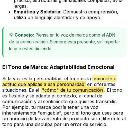
preciso, estructuras gramaticales completas, evita
jergas.
Empática y Solidaria:
Demuestra comprensión,
utiliza un lenguaje alentador y de apoyo.
💡
Consejo:
Piensa en tu voz de marca como el ADN
de tu comunicación. Siempre está presente, sin importar
lo que estés diciendo.
El Tono de Marca: Adaptabilidad Emocional
Si la voz es la personalidad, el
tono
es la
emoción o
actitud que aplicas a esa personalidad
en diferentes
situaciones. Es el
"cómo" de tu comunicación
. El tono
es flexible y se adapta al contexto, al canal de
comunicación y al sentimiento que quieres transmitir.
Por ejemplo, tu marca podría tener una voz
inherentemente "amigable", pero el tono que uses para
un anuncio de lanzamiento de producto será diferente al
tono para una disculpa por un error de servicio.