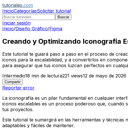
tutoriales
.com
Inicio
Categorías
Solicitar tutorial
Buscar
Iniciar sesión
Inicio
/
Diseño Gráfico
/
Figma
Creando y Optimizando Iconografía E
Este tutorial te guiará paso a paso en el proceso de crea
iconos para la escalabilidad, y a convertirlos en compone
para asegurar que tus iconos luzcan perfectos en cualqu
Intermedio
18
min de lectura
221
views
12 de mayo de 2026
Compartir
Reportar error
La iconografía es un pilar fundamental en cualquier inter
iconos escalables es un proceso poderoso que, cuando se d
tus proyectos.
Este tutorial te sumergirá en las herramientas y técnicas
adaptables y fáciles de mantener.