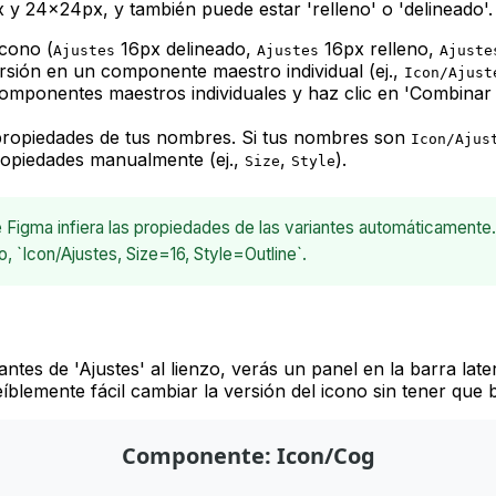
 y 24x24px, y también puede estar 'relleno' o 'delineado'.
icono (
16px delineado,
16px relleno,
Ajustes
Ajustes
Ajuste
sión en un componente maestro individual (ej.,
Icon/Ajust
mponentes maestros individuales y haz clic en 'Combinar c
s propiedades de tus nombres. Si tus nombres son
Icon/Ajus
propiedades manualmente (ej.,
,
).
Size
Style
Figma infiera las propiedades de las variantes automáticamente
 `Icon/Ajustes, Size=16, Style=Outline`.
tes de 'Ajustes' al lienzo, verás un panel en la barra late
eíblemente fácil cambiar la versión del icono sin tener qu
Componente: Icon/Cog