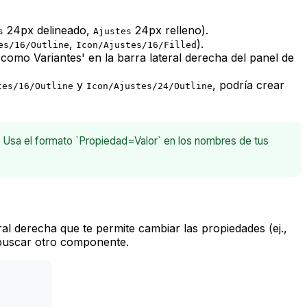
24px delineado,
24px relleno).
s
Ajustes
,
).
es/16/Outline
Icon/Ajustes/16/Filled
omo Variantes' en la barra lateral derecha del panel de
y
, podría crear
tes/16/Outline
Icon/Ajustes/24/Outline
. Usa el formato `Propiedad=Valor` en los nombres de tus
ral derecha que te permite cambiar las propiedades (ej.,
e buscar otro componente.