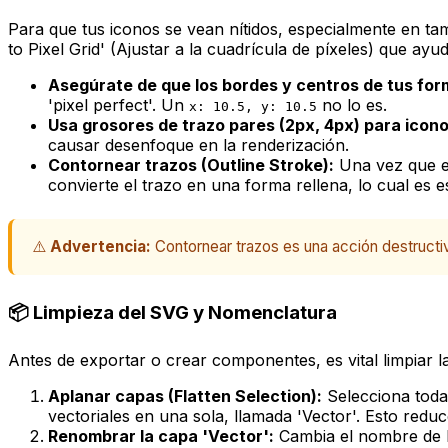
Para que tus iconos se vean nítidos, especialmente en ta
to Pixel Grid' (Ajustar a la cuadrícula de píxeles) que a
Asegúrate de que los bordes y centros de tus for
'pixel perfect'. Un
no lo es.
x: 10.5, y: 10.5
Usa grosores de trazo pares (2px, 4px) para icono
causar desenfoque en la renderización.
Contornear trazos (Outline Stroke):
Una vez que es
convierte el trazo en una forma rellena, lo cual es
⚠️
Advertencia:
Contornear trazos es una acción destructiva
📦 Limpieza del SVG y Nomenclatura
Antes de exportar o crear componentes, es vital limpiar l
Aplanar capas (Flatten Selection):
Selecciona toda
vectoriales en una sola, llamada 'Vector'. Esto reduc
Renombrar la capa 'Vector':
Cambia el nombre de l