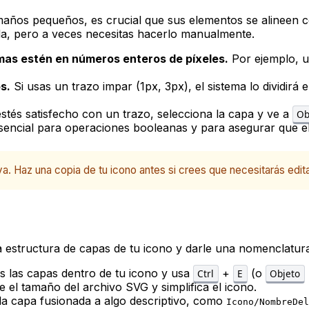
maños pequeños, es crucial que sus elementos se alineen c
yuda, pero a veces necesitas hacerlo manualmente.
mas estén en números enteros de píxeles.
Por ejemplo, u
s.
Si usas un trazo impar (1px, 3px), el sistema lo dividirá
tés satisfecho con un trazo, selecciona la capa y ve a
Ob
 esencial para operaciones booleanas y para asegurar que e
. Haz una copia de tu icono antes si crees que necesitarás editar
a estructura de capas de tu icono y darle una nomenclatura
s las capas dentro de tu icono y usa
+
(o
Ctrl
E
Objeto
e el tamaño del archivo SVG y simplifica el icono.
a capa fusionada a algo descriptivo, como
Icono/NombreDel