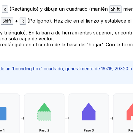
a
(Rectángulo) y dibuja un cuadrado (mantén
mien
R
Shift
a
+
(Polígono). Haz clic en el lienzo y establece e
Shift
R
 triángulo). En la barra de herramientas superior, encont
una sola capa de vector.
ectángulo en el centro de la base del 'hogar'. Con la for
de un 'bounding box' cuadrado, generalmente de 16x16, 20x20 o 2
o 1
Paso 2
Paso 3
Pa