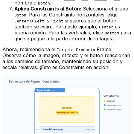
nómbralo
.
Botón
Aplica Constraints al Botón:
Selecciona el grupo
. Para las Constraints horizontales, elige
Botón
o
si quieres que el botón
Center
Left & Right
también se estire. Para este ejemplo,
es
Center
buena opción. Para las verticales, elige
para
Bottom
que se pegue a la parte inferior de la tarjeta.
Ahora, redimensiona el
Frame.
Tarjeta Producto
Observa cómo la imagen, el texto y el botón reaccionan
a los cambios de tamaño, manteniendo su posición y
escala relativas. ¡Esto es Constraints en acción!
Estructura de Figma - Constraints
Tarjeta Producto
Constraints
Escalado
Anclado Arriba
Imagen
Anclado Abajo
Scale (Top/Bottom/L/R)
Título del Producto
L+R, Top