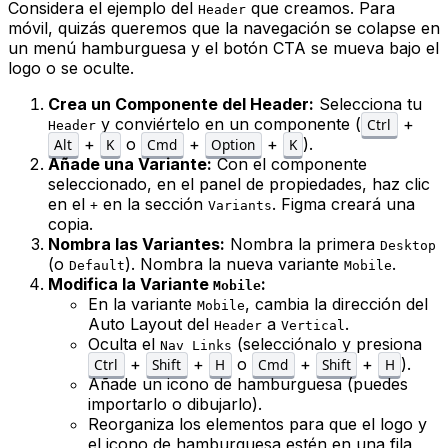
Considera el ejemplo del
que creamos. Para
Header
móvil, quizás queremos que la navegación se colapse en
un menú hamburguesa y el botón CTA se mueva bajo el
logo o se oculte.
Crea un Componente del Header:
Selecciona tu
y conviértelo en un componente (
+
Ctrl
Header
+
o
+
+
).
Alt
K
Cmd
Option
K
Añade una Variante:
Con el componente
seleccionado, en el panel de propiedades, haz clic
en el
en la sección
. Figma creará una
+
Variants
copia.
Nombra las Variantes:
Nombra la primera
Desktop
(o
). Nombra la nueva variante
.
Default
Mobile
Modifica la Variante
:
Mobile
En la variante
, cambia la dirección del
Mobile
Auto Layout del
a
.
Header
Vertical
Oculta el
(selecciónalo y presiona
Nav Links
+
+
o
+
+
).
Ctrl
Shift
H
Cmd
Shift
H
Añade un icono de hamburguesa (puedes
importarlo o dibujarlo).
Reorganiza los elementos para que el logo y
el icono de hamburguesa estén en una fila