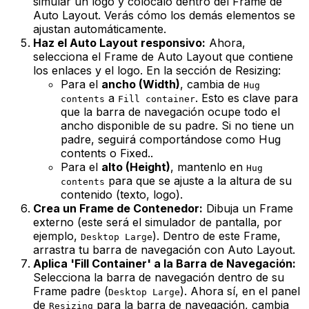
simular un logo y colócalo
dentro
del Frame de
Auto Layout. Verás cómo los demás elementos se
ajustan automáticamente.
Haz el Auto Layout responsivo:
Ahora,
selecciona el Frame de Auto Layout que contiene
los enlaces y el logo. En la sección de
Resizing
:
Para el
ancho (Width)
, cambia de
Hug
a
.
Esto es clave para
contents
Fill container
que la barra de navegación ocupe todo el
ancho disponible de su padre. Si no tiene un
padre, seguirá comportándose como Hug
contents o Fixed.
.
Para el
alto (Height)
, mantenlo en
Hug
para que se ajuste a la altura de su
contents
contenido (texto, logo).
Crea un Frame de Contenedor:
Dibuja un Frame
externo (este será el simulador de pantalla, por
ejemplo,
). Dentro de este Frame,
Desktop Large
arrastra tu barra de navegación con Auto Layout.
Aplica 'Fill Container' a la Barra de Navegación:
Selecciona la barra de navegación
dentro
de su
Frame padre (
). Ahora sí, en el panel
Desktop Large
de
para la barra de navegación, cambia
Resizing