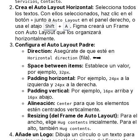
,
.
Servicios
Contacto
Crea el Auto Layout Horizontal:
Selecciona todos
los textos. Con ellos seleccionados, haz clic en el
botón
junto a
en el panel derecho, o
+
Auto Layout
usa el atajo
+
. Figma creará un Frame
Shift
A
con Auto Layout que los organizará
horizontalmente.
Configura el Auto Layout Padre:
Direction:
Asegúrate de que esté en
(fila). ⬅️➡️
Horizontal direction
Space between items:
Establece un valor,
por ejemplo,
.
32px
Padding horizontal:
Por ejemplo,
a la
24px
izquierda y
a la derecha.
24px
Padding vertical:
Por ejemplo,
arriba y
16px
abajo.
16px
Alineación:
para que los elementos
Center
estén centrados verticalmente.
Resizing (del Frame de Auto Layout):
Para el
ancho, elige
inicialmente. Para el
Hug contents
alto, también
.
Hug contents
Añade un Logo:
Dibuja un círculo o un texto para