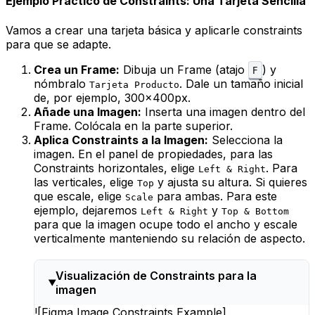
Ejemplo Práctico de Constraints: Una Tarjeta Sencilla
Vamos a crear una tarjeta básica y aplicarle constraints
para que se adapte.
Crea un Frame:
Dibuja un Frame (atajo
) y
F
nómbralo
. Dale un tamaño inicial
Tarjeta Producto
de, por ejemplo, 300x400px.
Añade una Imagen:
Inserta una imagen dentro del
Frame. Colócala en la parte superior.
Aplica Constraints a la Imagen:
Selecciona la
imagen. En el panel de propiedades, para las
Constraints horizontales, elige
. Para
Left & Right
las verticales, elige
y ajusta su altura. Si quieres
Top
que escale, elige
para ambas. Para este
Scale
ejemplo, dejaremos
y
Left & Right
Top & Bottom
para que la imagen ocupe todo el ancho y escale
verticalmente manteniendo su relación de aspecto.
Visualización de Constraints para la
imagen
![Figma Image Constraints Example]