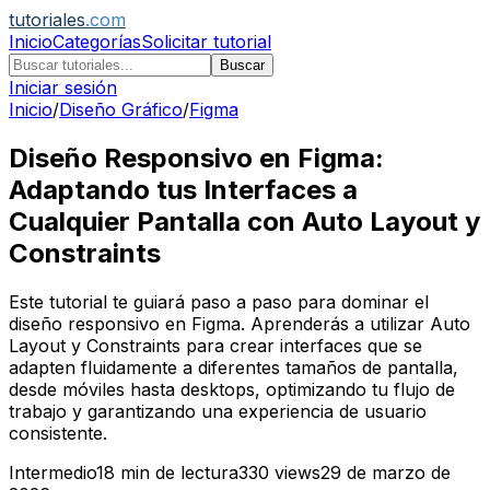
tutoriales
.com
Inicio
Categorías
Solicitar tutorial
Buscar
Iniciar sesión
Inicio
/
Diseño Gráfico
/
Figma
Diseño Responsivo en Figma:
Adaptando tus Interfaces a
Cualquier Pantalla con Auto Layout y
Constraints
Este tutorial te guiará paso a paso para dominar el
diseño responsivo en Figma. Aprenderás a utilizar Auto
Layout y Constraints para crear interfaces que se
adapten fluidamente a diferentes tamaños de pantalla,
desde móviles hasta desktops, optimizando tu flujo de
trabajo y garantizando una experiencia de usuario
consistente.
Intermedio
18
min de lectura
330
views
29 de marzo de