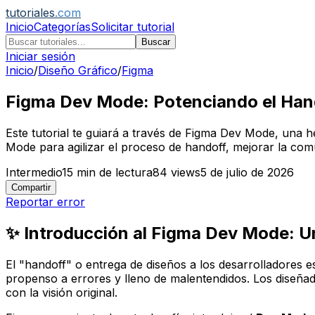
tutoriales
.com
Inicio
Categorías
Solicitar tutorial
Buscar
Iniciar sesión
Inicio
/
Diseño Gráfico
/
Figma
Figma Dev Mode: Potenciando el Hando
Este tutorial te guiará a través de Figma Dev Mode, una h
Mode para agilizar el proceso de handoff, mejorar la com
Intermedio
15
min de lectura
84
views
5 de julio de 2026
Compartir
Reportar error
✨ Introducción al Figma Dev Mode: Un
El "handoff" o entrega de diseños a los desarrolladores es
propenso a errores y lleno de malentendidos. Los diseñad
con la visión original.