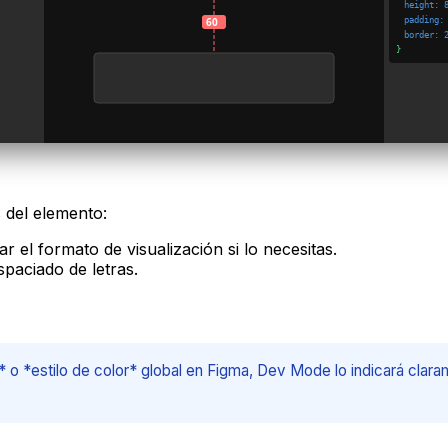
height: 
60
padding:
border: 
}
s del elemento:
l formato de visualización si lo necesitas.
spaciado de letras.
to* o *estilo de color* global en Figma, Dev Mode lo indicará clar