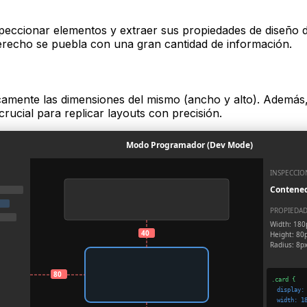
peccionar elementos y extraer sus propiedades de diseño 
erecho se puebla con una gran cantidad de información.
mente las dimensiones del mismo (ancho y alto). Además, 
 crucial para replicar layouts con precisión.
Modo Programador (Dev Mode)
INSPECCIO
Contened
PROPIEDA
Width: 180
40
Height: 80
Radius: 8p
80
.card {
display:
width: 1