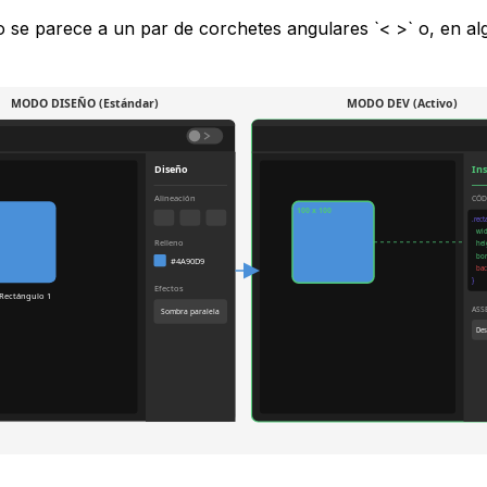
 se parece a un par de corchetes angulares `< >` o, en al
MODO DISEÑO (Estándar)
MODO DEV (Activo)
Diseño
In
Alineación
CÓD
100 x 100
.rec
wid
Relleno
hei
bor
#4A90D9
bac
}
Efectos
Rectángulo 1
ASS
Sombra paralela
Des