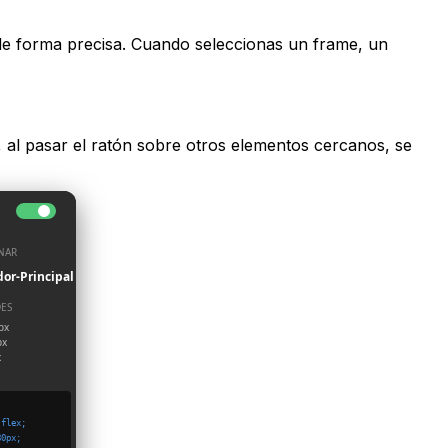
de forma precisa. Cuando seleccionas un frame, un
al pasar el ratón sobre otros elementos cercanos, se
NAR
or-Principal
DES
px
px
x
 flex;
80px;