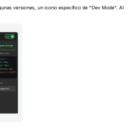
gunas versiones, un icono específico de "Dev Mode". Al
</>
speccionar
IGO (CSS)
tangulo {
th: 100px;
ght: 100px;
der-radius: 8px;
kground: #4A90D9;
ETS
cargar SVG ↓