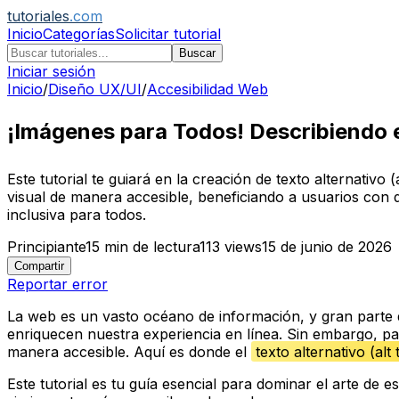
tutoriales
.com
Inicio
Categorías
Solicitar tutorial
Buscar
Iniciar sesión
Inicio
/
Diseño UX/UI
/
Accesibilidad Web
¡Imágenes para Todos! Describiendo e
Este tutorial te guiará en la creación de texto alternativo
visual de manera accesible, beneficiando a usuarios con 
inclusiva para todos.
Principiante
15
min de lectura
113
views
15 de junio de 2026
Compartir
Reportar error
La web es un vasto océano de información, y gran parte d
enriquecen nuestra experiencia en línea. Sin embargo, pa
manera accesible. Aquí es donde el
texto alternativo (alt 
Este tutorial es tu guía esencial para dominar el arte de e