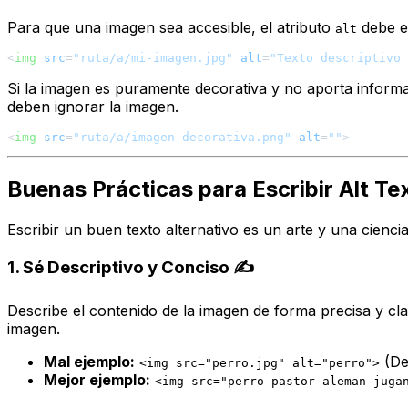
Para que una imagen sea accesible, el atributo
debe es
alt
<
img
src
=
"ruta/a/mi-imagen.jpg"
alt
=
"Texto descriptivo 
Si la imagen es puramente decorativa y no aporta informa
deben ignorar la imagen.
<
img
src
=
"ruta/a/imagen-decorativa.png"
alt
=
""
>
Buenas Prácticas para Escribir Alt Te
Escribir un buen texto alternativo es un arte y una cienci
1. Sé Descriptivo y Conciso ✍️
Describe el contenido de la imagen de forma precisa y cla
imagen.
Mal ejemplo:
(De
<img src="perro.jpg" alt="perro">
Mejor ejemplo:
<img src="perro-pastor-aleman-juga