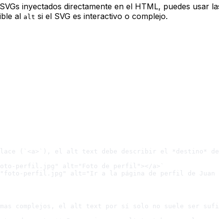
SVGs inyectados directamente en el HTML, puedes usar la
ible al
si el SVG es interactivo o complejo.
alt
lace (`<a>`), el alt text debe describir el *destino* de
oto-perfil.jpg" alt="Foto de perfil"></a>`

"foto-perfil.jpg" alt="Ir a la página de perfil de Juan 
mas complejos, el alt text por sí solo no suele ser sufi