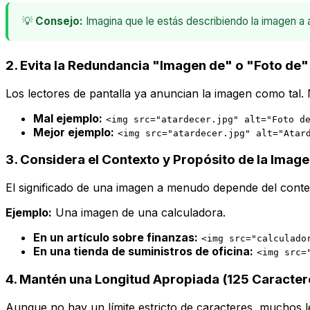
💡
Consejo:
Imagina que le estás describiendo la imagen a a
2. Evita la Redundancia "Imagen de" o "Foto de"
Los lectores de pantalla ya anuncian la imagen como tal. N
Mal ejemplo:
<img src="atardecer.jpg" alt="Foto d
Mejor ejemplo:
<img src="atardecer.jpg" alt="Atar
3. Considera el Contexto y Propósito de la Image
El significado de una imagen a menudo depende del conteni
Ejemplo:
Una imagen de una calculadora.
En un artículo sobre finanzas:
<img src="calculado
En una tienda de suministros de oficina:
<img src=
4. Mantén una Longitud Apropiada (125 Caracter
Aunque no hay un límite estricto de caracteres, muchos le