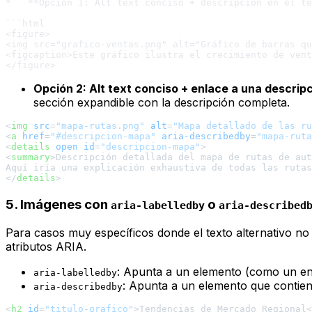
*   **Opción 1: Alt text conciso + descripción en el te
```html

<figure>

<img src="grafico-ventas.png" alt="Gráfico de barras qu
<figcaption>Este gráfico ilustra el crecimiento de vent
Opción 2: Alt text conciso + enlace a una descrip
sección expandible con la descripción completa.
<
img
src
=
"mapa-rutas.png"
alt
=
"Mapa detallado de las ru
<
a
href
=
"#descripcion-mapa"
aria-describedby
=
"mapa-ruta
<
details
open
id
=
"descripcion-mapa"
>
<
summary
>
Descripción detallada del mapa de rutas de aut
</
details
>
5. Imágenes con
o
aria-labelledby
aria-described
Para casos muy específicos donde el texto alternativo no
atributos ARIA.
: Apunta a un elemento (como un 
aria-labelledby
: Apunta a un elemento que contien
aria-describedby
<
h2
id
=
"titulo-grafico"
>
Tendencias de Mercado Regional
<