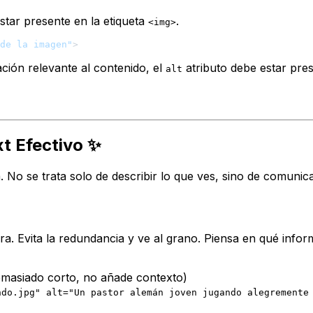
tar presente en la etiqueta
.
<img>
de la imagen"
>
ción relevante al contenido, el
atributo debe estar pres
alt
xt Efectivo ✨
a. No se trata solo de describir lo que ves, sino de comunic
ra. Evita la redundancia y ve al grano. Piensa en qué infor
masiado corto, no añade contexto)
ndo.jpg" alt="Un pastor alemán joven jugando alegremente