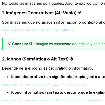
No todas las imágenes son iguales. Aquí te explico cómo m
1. Imágenes Decorativas (Alt Vacío) ✅
Son imágenes que no añaden información o contexto al con
<
img
src
=
"fondo-decorativo.png"
alt
=
""
>
💡
Consejo:
Si la imagen es puramente decorativa y está e
2. Iconos (Semántica o Alt Text) 🌟
Depende de si el icono es decorativo o informativo.
Icono decorativo (sin significado propio, junto a t
<
img
src
=
"icono-check.svg"
alt
=
""
>
Icono informativo (sin texto cercano que lo expliq
<
img
src
=
"icono-carrito.svg"
alt
=
"Carrito de compras"
>