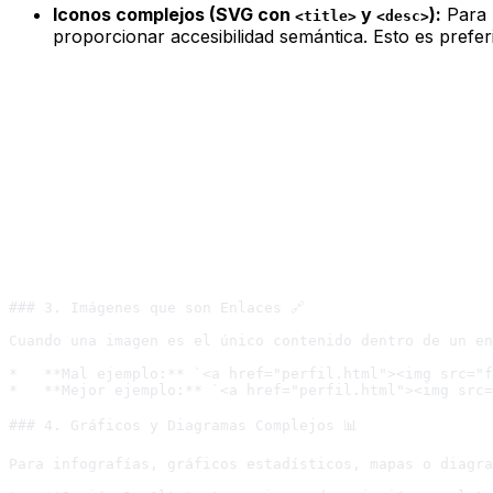
Iconos complejos (SVG con
y
):
Para 
<title>
<desc>
proporcionar accesibilidad semántica. Esto es prefer
### 3. Imágenes que son Enlaces 🔗

Cuando una imagen es el único contenido dentro de un en
*   **Mal ejemplo:** `<a href="perfil.html"><img src="f
*   **Mejor ejemplo:** `<a href="perfil.html"><img src=
### 4. Gráficos y Diagramas Complejos 📊

Para infografías, gráficos estadísticos, mapas o diagra