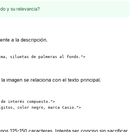
ido y su relevancia?
ente a la descripción.
lma, siluetas de palmeras al fondo.">
a imagen se relaciona con el texto principal.
 de interés compuesto.">
ígitos, color negro, marca Casio.">
nos 125-150 caracteres. Intenta ser conciso sin sacrificar