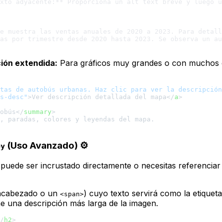
xto adyacente:** Proporciona un alt text breve y luego u
e muestra las ventas anuales de 2020 a 2023. Para detall
as por trimestre desde 2020 hasta 2023. Se observa un au
ción extendida:
Para gráficos muy grandes o con muchos d
tas de autobús urbanas. Haz clic para ver la descripción
s-desc"
>
Ver descripción detallada del mapa
</
a
>
obús
</
summary
>
(Uso Avanzado) ⚙️
by
 puede ser incrustado directamente o necesitas referenciar
encabezado o un
) cuyo texto servirá como la etiqueta
<span>
e una descripción más larga de la imagen.
/
h2
>