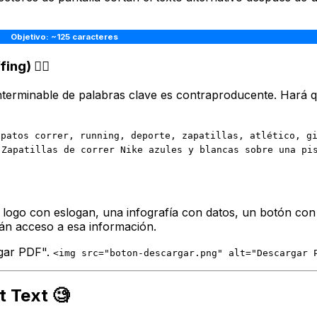
Objetivo: ~125 caracteres
g) 🙅‍♀️
 interminable de palabras clave es contraproducente. Hará 
apatos correr, running, deporte, zapatillas, atlético, g
"Zapatillas de correr Nike azules y blancas sobre una pi
logo con eslogan, una infografía con datos, un botón con un
drán acceso a esa información.
gar PDF".
<img src="boton-descargar.png" alt="Descargar 
t Text 🧐