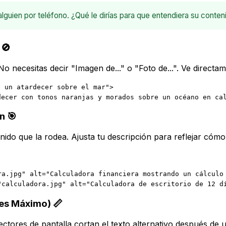
lguien por teléfono. ¿Qué le dirías para que entendiera su conten
 🚫
o necesitas decir "Imagen de..." o "Foto de...". Ve directam
e un atardecer sobre el mar">
decer con tonos naranjas y morados sobre un océano en ca
n 🎯
do que la rodea. Ajusta tu descripción para reflejar cómo l
ra.jpg" alt="Calculadora financiera mostrando un cálculo
"calculadora.jpg" alt="Calculadora de escritorio de 12 d
es Máximo) 📏
ctores de pantalla cortan el texto alternativo después de u