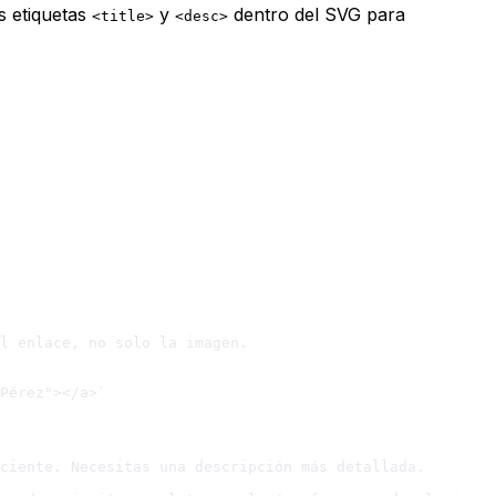
s etiquetas
y
dentro del SVG para
<title>
<desc>
l enlace, no solo la imagen.

Pérez"></a>`

ciente. Necesitas una descripción más detallada.
