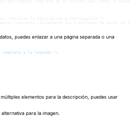
na descripción completa en el párrafo que rodea la image
es, consulte la descripción a continuación.">

mento constante, alcanzando los 5 millones de euros en 2
atos, puedes enlazar a una página separada o una
 completa y la leyenda."
>
 múltiples elementos para la descripción, puedes usar
 alternativa para la imagen.