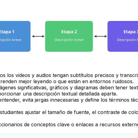
Etapa 1
Etapa 2
Etapa 
ripción breve
Descripción breve
Descripción 
s los videos y audios tengan subtítulos precisos y transcr
aprenden mejor leyendo o que están en entornos ruidosos.
genes significativas, gráficos y diagramas deben tener texto
orcionar una descripción textual detallada aparte.
entender, evita jergas innecesarias y define los términos té
studiantes ajustar el tamaño de fuente, el contraste de colo
ccionarios de conceptos clave o enlaces a recursos externo