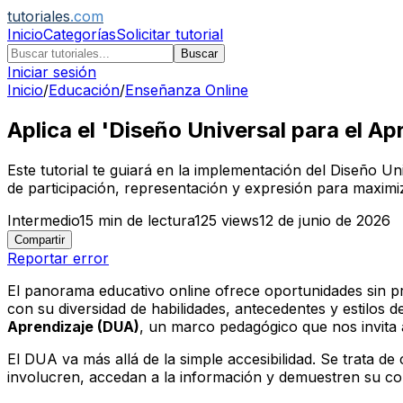
tutoriales
.com
Inicio
Categorías
Solicitar tutorial
Buscar
Iniciar sesión
Inicio
/
Educación
/
Enseñanza Online
Aplica el 'Diseño Universal para el A
Este tutorial te guiará en la implementación del Diseño 
de participación, representación y expresión para maximiz
Intermedio
15
min de lectura
125
views
12 de junio de 2026
Compartir
Reportar error
El panorama educativo online ofrece oportunidades sin p
con su diversidad de habilidades, antecedentes y estilos 
Aprendizaje (DUA)
, un marco pedagógico que nos invita 
El DUA va más allá de la simple accesibilidad. Se trata de
involucren, accedan a la información y demuestren su co