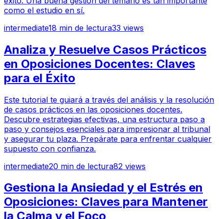
éxito. Una buena gestión del temario es tan importante
como el estudio en sí.
intermediate
18
min de lectura
33
views
Analiza y Resuelve Casos Prácticos
en Oposiciones Docentes: Claves
para el Éxito
Este tutorial te guiará a través del análisis y la resolución
de casos prácticos en las oposiciones docentes.
Descubre estrategias efectivas, una estructura paso a
paso y consejos esenciales para impresionar al tribunal
y asegurar tu plaza. Prepárate para enfrentar cualquier
supuesto con confianza.
intermediate
20
min de lectura
82
views
Gestiona la Ansiedad y el Estrés en
Oposiciones: Claves para Mantener
la Calma y el Foco