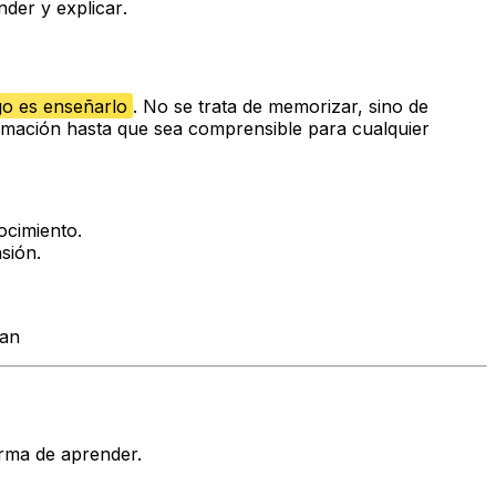
nder
y
explicar
.
go es enseñarlo
. No se trata de memorizar, sino de
formación hasta que sea comprensible para cualquier
ocimiento.
sión.
man
rma de aprender.