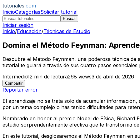
tutoriales
.com
Inicio
Categorías
Solicitar tutorial
Buscar
Iniciar sesión
Inicio
/
Educación
/
Técnicas de Estudio
Domina el Método Feynman: Aprende 
Descubre el Método Feynman, una poderosa técnica de ap
tutorial te guiará a través de sus cuatro pasos esenciales
Intermedio
12
min de lectura
268
views
3 de abril de 2026
Compartir
Reportar error
El aprendizaje no se trata solo de acumular información,
por un tema complejo o has tenido dificultades para rete
Nombrado en honor al premio Nobel de Física, Richard Fe
estudio sorprendentemente efectiva que te transforma d
En este tutorial, desglosaremos el Método Feynman en s