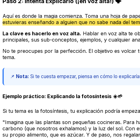
Paso 2: Intenta Explicarlo (¡en voz alta!) 🗣️
Aquí es donde la magia comienza. Toma una hoja de pape
estuvieras enseñando a alguien que no sabe nada del te
La clave es hacerlo en voz alta.
Hablar en voz alta te ob
principales, sus sub-conceptos, ejemplos, y cualquier ana
No te preocupes por la perfección. El objetivo es volcar 
tema.
📌
Nota:
Si te cuesta empezar, piensa en cómo lo explicarías
Ejemplo práctico: Explicando la fotosíntesis ☀️🌱
Si tu tema es la fotosíntesis, tu explicación podría empeza
"Imagina que las plantas son pequeñas cocineras. Para hac
carbono (que nosotros exhalamos) y la luz del sol. Con e
su propio alimento, que es azúcar. Y de paso, nos regala