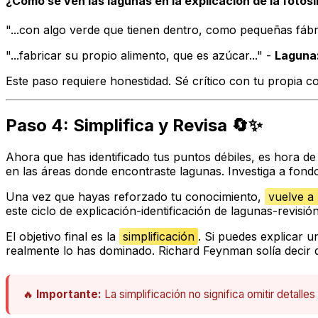
¿Cómo se ven las lagunas en la explicación de la fotosí
"...con algo verde que tienen dentro, como pequeñas fábri
"...fabricar su propio alimento, que es azúcar..." -
Laguna
Este paso requiere honestidad. Sé crítico con tu propia c
Paso 4: Simplifica y Revisa 🔄✨
Ahora que has identificado tus puntos débiles, es hora de 
en las áreas donde encontraste lagunas. Investiga a fon
Una vez que hayas reforzado tu conocimiento,
vuelve a 
este ciclo de explicación-identificación de lagunas-revis
El objetivo final es la
simplificación
. Si puedes explicar u
realmente lo has dominado. Richard Feynman solía decir q
🔥
Importante:
La simplificación no significa omitir detalle