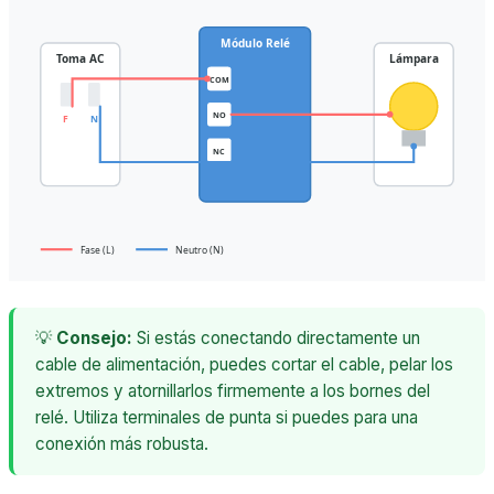
Módulo Relé
Toma AC
Lámpara
COM
NO
F
N
NC
Fase (L)
Neutro (N)
💡
Consejo:
Si estás conectando directamente un
cable de alimentación, puedes cortar el cable, pelar los
extremos y atornillarlos firmemente a los bornes del
relé. Utiliza terminales de punta si puedes para una
conexión más robusta.