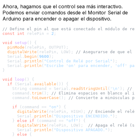
Ahora, hagamos que el control sea más interactivo.
Podemos enviar comandos desde el Monitor Serial de
Arduino para encender o apagar el dispositivo.
// Define el pin al que está conectado el módulo de rel
const
int
 relePin = 
2
;

void
setup
()
{

pinMode
(relePin, OUTPUT);

digitalWrite
(relePin, LOW); 
// Asegurarse de que el r
  Serial.
begin
(
9600
);

  Serial.
println
(
"Control de Relé por Serial"
);

  Serial.
println
(
"Escribe 'on' para encender, 'off' par
}

void
loop
()
{

if
 (Serial.
available
()) {

    String command = Serial.
readStringUntil
(
'\n'
); 
// L
    command.
trim
(); 
// Elimina espacios en blanco al in
    command.
toLowerCase
(); 
// Convierte a minúsculas p
if
 (command == 
"on"
) {

digitalWrite
(relePin, HIGH); 
// Enciende el relé 
      Serial.
println
(
"Dispositivo ENCENDIDO."
);

    } 
else
if
 (command == 
"off"
) {

digitalWrite
(relePin, LOW);  
// Apaga el relé (si
      Serial.
println
(
"Dispositivo APAGADO."
);

    } 
else
 {
