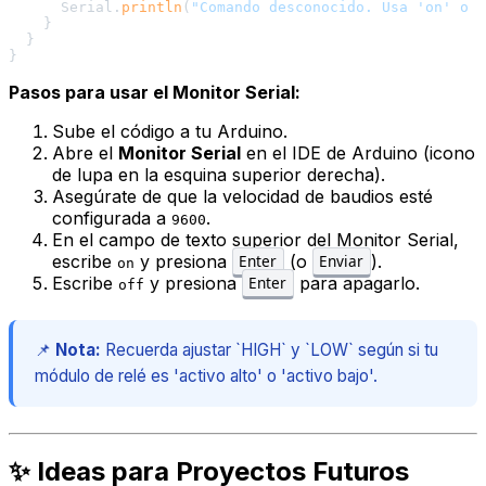
      Serial.
println
(
"Comando desconocido. Usa 'on' o '
    }

  }

Pasos para usar el Monitor Serial:
Sube el código a tu Arduino.
Abre el
Monitor Serial
en el IDE de Arduino (icono
de lupa en la esquina superior derecha).
Asegúrate de que la velocidad de baudios esté
configurada a
.
9600
En el campo de texto superior del Monitor Serial,
escribe
y presiona
(o
).
Enter
Enviar
on
Escribe
y presiona
para apagarlo.
Enter
off
📌
Nota:
Recuerda ajustar `HIGH` y `LOW` según si tu
módulo de relé es 'activo alto' o 'activo bajo'.
✨ Ideas para Proyectos Futuros