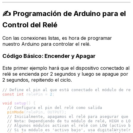
✍️ Programación de Arduino para el
Control del Relé
Con las conexiones listas, es hora de programar
nuestro Arduino para controlar el relé.
Código Básico: Encender y Apagar
Este primer ejemplo hará que el dispositivo conectado al
relé se encienda por 2 segundos y luego se apague por
2 segundos, repitiendo el ciclo.
// Define el pin al que está conectado el módulo de rel
const
int
 relePin = 
2
;

void
setup
()
{

// Configura el pin del relé como salida
pinMode
(relePin, OUTPUT);

// Inicialmente, apagamos el relé para asegurar que e
// Nota: Dependiendo de tu módulo de relé, HIGH o LOW
// Algunos módulos activan el relé con LOW (activo ba
// Si tu módulo es 'activo bajo', usa digitalWrite(re