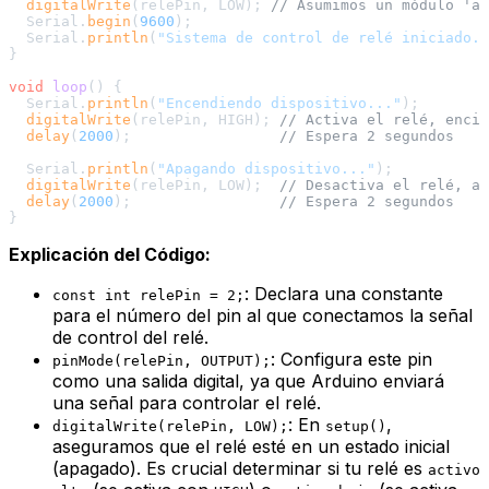
digitalWrite
(relePin, LOW); 
// Asumimos un módulo 'ac
  Serial.
begin
(
9600
);

  Serial.
println
(
"Sistema de control de relé iniciado."
}

void
loop
()
{

  Serial.
println
(
"Encendiendo dispositivo..."
);

digitalWrite
(relePin, HIGH); 
// Activa el relé, encie
delay
(
2000
);                 
// Espera 2 segundos
  Serial.
println
(
"Apagando dispositivo..."
);

digitalWrite
(relePin, LOW);  
// Desactiva el relé, ap
delay
(
2000
);                 
// Espera 2 segundos
Explicación del Código:
: Declara una constante
const int relePin = 2;
para el número del pin al que conectamos la señal
de control del relé.
: Configura este pin
pinMode(relePin, OUTPUT);
como una salida digital, ya que Arduino enviará
una señal para controlar el relé.
: En
,
digitalWrite(relePin, LOW);
setup()
aseguramos que el relé esté en un estado inicial
(apagado). Es crucial determinar si tu relé es
activo