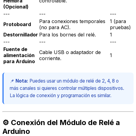
Hembra
controlable.
(Opcional)
---
---
---
Para conexiones temporales
1 (para
Protoboard
(no para AC).
pruebas)
Destornillador
Para los bornes del relé.
1
---
---
---
Fuente de
Cable USB o adaptador de
alimentación
1
corriente.
para Arduino
📌
Nota:
Puedes usar un módulo de relé de 2, 4, 8 o
más canales si quieres controlar múltiples dispositivos.
La lógica de conexión y programación es similar.
⚙️ Conexión del Módulo de Relé a
Arduino