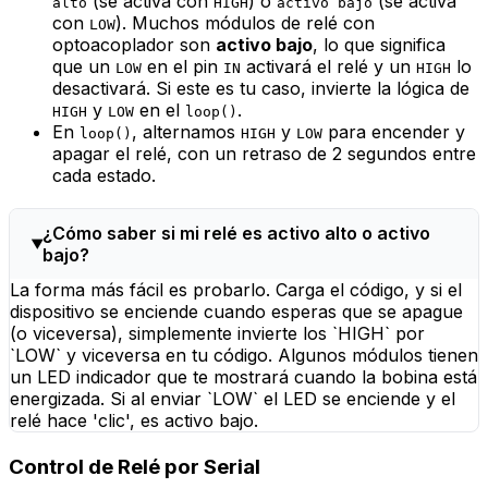
(se activa con
) o
(se activa
alto
HIGH
activo bajo
con
). Muchos módulos de relé con
LOW
optoacoplador son
activo bajo
, lo que significa
que un
en el pin
activará el relé y un
lo
LOW
IN
HIGH
desactivará. Si este es tu caso, invierte la lógica de
y
en el
.
HIGH
LOW
loop()
En
, alternamos
y
para encender y
loop()
HIGH
LOW
apagar el relé, con un retraso de 2 segundos entre
cada estado.
¿Cómo saber si mi relé es activo alto o activo
bajo?
La forma más fácil es probarlo. Carga el código, y si el
dispositivo se enciende cuando esperas que se apague
(o viceversa), simplemente invierte los `HIGH` por
`LOW` y viceversa en tu código. Algunos módulos tienen
un LED indicador que te mostrará cuando la bobina está
energizada. Si al enviar `LOW` el LED se enciende y el
relé hace 'clic', es activo bajo.
Control de Relé por Serial