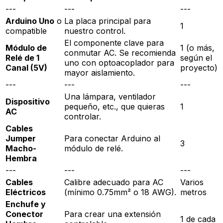
---
---
---
Arduino Uno
o
La placa principal para
1
compatible
nuestro control.
El componente clave para
Módulo de
1 (o más,
conmutar AC. Se recomienda
Relé de 1
según el
uno con optoacoplador para
Canal (5V)
proyecto)
mayor aislamiento.
---
---
---
Una lámpara, ventilador
Dispositivo
pequeño, etc., que quieras
1
AC
controlar.
Cables
Jumper
Para conectar Arduino al
3
Macho-
módulo de relé.
Hembra
---
---
---
Cables
Calibre adecuado para AC
Varios
Eléctricos
(mínimo 0.75mm² o 18 AWG).
metros
Enchufe y
Conector
Para crear una extensión
1 de cada