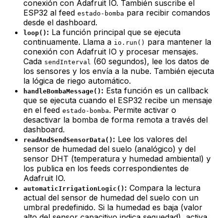
conexión con Adafruit IO. También suscribe el
ESP32 al feed
para recibir comandos
estado-bomba
desde el dashboard.
:
La función principal que se ejecuta
loop()
continuamente. Llama a
para mantener la
io.run()
conexión con Adafruit IO y procesar mensajes.
Cada
(60 segundos), lee los datos de
sendInterval
los sensores y los envía a la nube. También ejecuta
la lógica de riego automático.
:
Esta función es un
callback
handleBombaMessage()
que se ejecuta cuando el ESP32 recibe un mensaje
en el feed
. Permite activar o
estado-bomba
desactivar la bomba de forma remota a través del
dashboard.
:
Lee los valores del
readAndSendSensorData()
sensor de humedad del suelo (analógico) y del
sensor DHT (temperatura y humedad ambiental) y
los publica en los feeds correspondientes de
Adafruit IO.
:
Compara la lectura
automaticIrrigationLogic()
actual del sensor de humedad del suelo con un
umbral predefinido. Si la humedad es baja (valor
alto del sensor capacitivo indica sequedad), activa