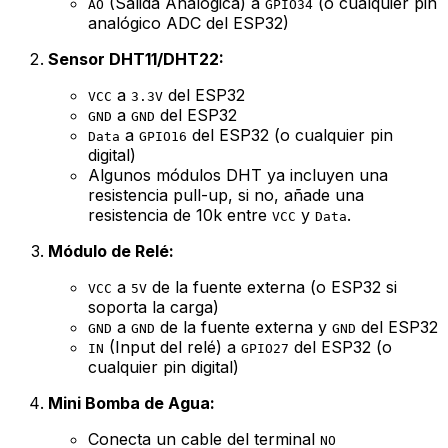
(Salida Analógica) a
(o cualquier pin
AO
GPIO34
analógico ADC del ESP32)
Sensor DHT11/DHT22:
a
del ESP32
VCC
3.3V
a
del ESP32
GND
GND
a
del ESP32 (o cualquier pin
Data
GPIO16
digital)
Algunos módulos DHT ya incluyen una
resistencia pull-up, si no, añade una
resistencia de 10k entre
y
.
VCC
Data
Módulo de Relé:
a
de la fuente externa (o ESP32 si
VCC
5V
soporta la carga)
a
de la fuente externa y
del ESP32
GND
GND
GND
(Input del relé) a
del ESP32 (o
IN
GPIO27
cualquier pin digital)
Mini Bomba de Agua:
Conecta un cable del terminal
NO