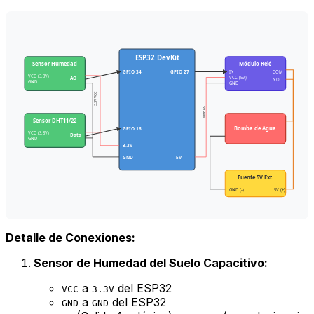
ESP32 DevKit
Sensor Humedad
Módulo Relé
GPIO 34
GPIO 27
IN
COM
VCC (3.3V)
VCC (5V)
AO
NO
GND
GND
3.3V VCC
5V Relé
Sensor DHT11/22
Bomba de Agua
GPIO 16
VCC (3.3V)
Data
GND
3.3V
GND
5V
Fuente 5V Ext.
GND (-)
5V (+)
Detalle de Conexiones:
Sensor de Humedad del Suelo Capacitivo:
a
del ESP32
VCC
3.3V
a
del ESP32
GND
GND