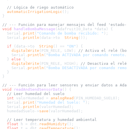
// Lógica de riego automático
automaticIrrigationLogic
();

}

// --- Función para manejar mensajes del feed 'estado-b
void
handleBombaMessage
(AdafruitIO_Data *data)
{

  Serial.
print
(
"Comando de bomba recibido: "
);

  Serial.
println
(data->to  
String
());

if
 (data->to  
String
() == 
"ON"
) {

digitalWrite
(PIN_RELE, LOW); 
// Activa el relé (bom
    Serial.
println
(
"Bomba ACTIVADA por comando remoto."
  } 
else
 {

digitalWrite
(PIN_RELE, HIGH); 
// Desactiva el relé 
    Serial.
println
(
"Bomba DESACTIVADA por comando remot
  }

}

// --- Función para leer sensores y enviar datos a Adaf
void
readAndSendSensorData
()
{

// Leer humedad del suelo
int
 valorHumedad = 
analogRead
(PIN_HUMEDAD_SUELO);

  Serial.
print
(
"Humedad del Suelo: "
);

  Serial.
println
(valorHumedad);

  humedadSuelo->
save
(valorHumedad);

// Leer temperatura y humedad ambiental
float
 h = dht.
readHumidity
();

float
 t = dht.
readTemperature
();
