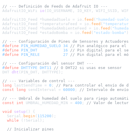
// --- Definición de Feeds de Adafruit IO ---
AdafruitIO_WiFi 
io
(IO_USERNAME, IO_KEY, WIFI_SSID, WIFI
AdafruitIO_Feed *humedadSuelo = io.
feed
(
"humedad-suelo"
AdafruitIO_Feed *temperaturaFeed = io.
feed
(
"temperatura
AdafruitIO_Feed *humedadAmbienteFeed = io.
feed
(
"humedad
AdafruitIO_Feed *estadoBomba = io.
feed
(
"estado-bomba"
);

// --- Configuración de Pines de Sensores y Actuadores 
#
define
 PIN_HUMEDAD_SUELO 34 
// Pin analógico para el s
#
define
 PIN_DHT           16 
// Pin digital para el sen
#
define
 PIN_RELE          27 
// Pin digital para el mód
// --- Configuración del sensor DHT ---
#
define
 DHTTYPE DHT11 
// O DHT22 si usas ese sensor
DHT 
dht
(PIN_DHT, DHTTYPE)
;

// --- Variables de control ---
long
 lastSendTime = 
0
; 
// Para controlar el envío de da
const
long
 sendInterval = 
60000
; 
// Intervalo de envío 
// --- Umbral de humedad del suelo para riego automátic
const
int
 UMBRAL_HUMEDAD_MIN = 
400
; 
// Valor de lectura
void
setup
()
{

  Serial.
begin
(
115200
);

while
 (!Serial);

// Inicializar pines