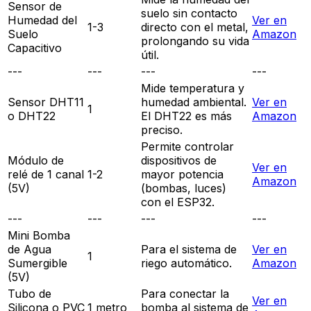
Sensor de
suelo sin contacto
Humedad del
Ver en
1-3
directo con el metal,
Suelo
Amazon
prolongando su vida
Capacitivo
útil.
---
---
---
---
Mide temperatura y
Sensor DHT11
humedad ambiental.
Ver en
1
o DHT22
El DHT22 es más
Amazon
preciso.
Permite controlar
Módulo de
dispositivos de
Ver en
relé de 1 canal
1-2
mayor potencia
Amazon
(5V)
(bombas, luces)
con el ESP32.
---
---
---
---
Mini Bomba
de Agua
Para el sistema de
Ver en
1
Sumergible
riego automático.
Amazon
(5V)
Tubo de
Para conectar la
Ver en
Silicona o PVC
1 metro
bomba al sistema de