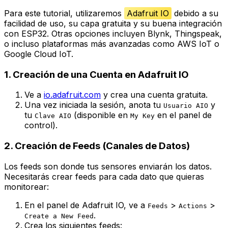
Para este tutorial, utilizaremos
Adafruit IO
debido a su
facilidad de uso, su capa gratuita y su buena integración
con ESP32. Otras opciones incluyen Blynk, Thingspeak,
o incluso plataformas más avanzadas como AWS IoT o
Google Cloud IoT.
1. Creación de una Cuenta en Adafruit IO
Ve a
io.adafruit.com
y crea una cuenta gratuita.
Una vez iniciada la sesión, anota tu
y
Usuario AIO
tu
(disponible en
en el panel de
Clave AIO
My Key
control).
2. Creación de Feeds (Canales de Datos)
Los feeds son donde tus sensores enviarán los datos.
Necesitarás crear feeds para cada dato que quieras
monitorear:
En el panel de Adafruit IO, ve a
>
>
Feeds
Actions
.
Create a New Feed
Crea los siguientes feeds: