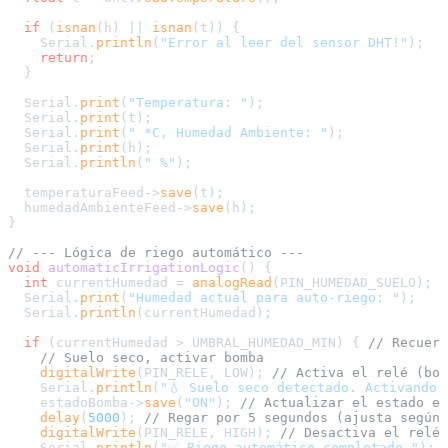
if
 (
isnan
(h) || 
isnan
(t)) {

    Serial.
println
(
"Error al leer del sensor DHT!"
);

return
;

  }

  Serial.
print
(
"Temperatura: "
);

  Serial.
print
(t);

  Serial.
print
(
" *C, Humedad Ambiente: "
);

  Serial.
print
(h);

  Serial.
println
(
" %"
);

  temperaturaFeed->
save
(t);

  humedadAmbienteFeed->
save
(h);

}

// --- Lógica de riego automático ---
void
automaticIrrigationLogic
()
{

int
 currentHumedad = 
analogRead
(PIN_HUMEDAD_SUELO);

  Serial.
print
(
"Humedad actual para auto-riego: "
);

  Serial.
println
(currentHumedad);

if
 (currentHumedad > UMBRAL_HUMEDAD_MIN) { 
// Recuerd
// Suelo seco, activar bomba
digitalWrite
(PIN_RELE, LOW); 
// Activa el relé (bom
    Serial.
println
(
"💧 Suelo seco detectado. Activando 
    estadoBomba->
save
(
"ON"
); 
// Actualizar el estado en
delay
(
5000
); 
// Regar por 5 segundos (ajusta según 
digitalWrite
(PIN_RELE, HIGH); 
// Desactiva el relé 
    Serial.
println
(
"✅ Riego automático completado."
);
