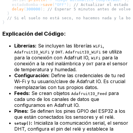
    estadoBomba->
save
(
"OFF"
); 
// Actualizar el estado e
delay
(
300000
); 
// Esperar 5 minutos antes de volver
  }

// Si el suelo no está seco, no hacemos nada y la bom
Explicación del Código:
Librerías:
Se incluyen las librerías
,
WiFi
y
.
se utiliza
AdafruitIO_WiFi
DHT
AdafruitIO_WiFi
para la conexión con Adafruit IO,
para la
WiFi
conexión a la red inalámbrica y
para el sensor
DHT
de temperatura y humedad.
Configuración:
Define las credenciales de tu red
Wi-Fi y tu usuario/clave de Adafruit IO. Es crucial
reemplazarlas con tus propios datos.
Feeds:
Se crean objetos
para
AdafruitIO_Feed
cada uno de los canales de datos que
configuramos en Adafruit IO.
Pines:
Se definen los pines GPIO del ESP32 a los
que están conectados los sensores y el relé.
:
Inicializa la comunicación serial, el sensor
setup()
DHT, configura el pin del relé y establece la