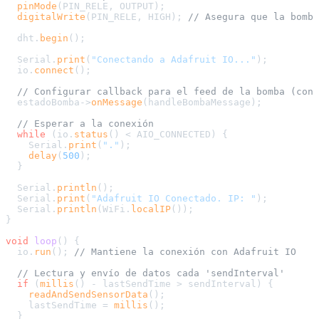
pinMode
(PIN_RELE, OUTPUT);

digitalWrite
(PIN_RELE, HIGH); 
// Asegura que la bomba
  dht.
begin
();

  Serial.
print
(
"Conectando a Adafruit IO..."
);

  io.
connect
();

// Configurar callback para el feed de la bomba (cont
  estadoBomba->
onMessage
(handleBombaMessage);

// Esperar a la conexión
while
 (io.
status
() < AIO_CONNECTED) {

    Serial.
print
(
"."
);

delay
(
500
);

  }

  Serial.
println
();

  Serial.
print
(
"Adafruit IO Conectado. IP: "
);

  Serial.
println
(WiFi.
localIP
());

}

void
loop
()
{

  io.
run
(); 
// Mantiene la conexión con Adafruit IO
// Lectura y envío de datos cada 'sendInterval'
if
 (
millis
() - lastSendTime > sendInterval) {

readAndSendSensorData
();

    lastSendTime = 
millis
();

  }
