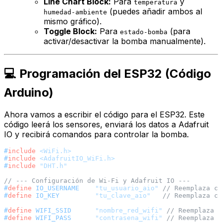
Line Chart Block:
Para
y
temperatura
(puedes añadir ambos al
humedad-ambiente
mismo gráfico).
Toggle Block:
Para
(para
estado-bomba
activar/desactivar la bomba manualmente).
💻 Programación del ESP32 (Código
Arduino)
Ahora vamos a escribir el código para el ESP32. Este
código leerá los sensores, enviará los datos a Adafruit
IO y recibirá comandos para controlar la bomba.
#
include
<WiFi.h>
#
include
<AdafruitIO_WiFi.h>
#
include
"DHT.h"
// --- Configuración de Wi-Fi y Adafruit IO ---
#
define
 IO_USERNAME    
"tu_usuario_aio"
// Reemplaza co
#
define
 IO_KEY         
"tu_clave_aio"
// Reemplaza co
#
define
 WIFI_SSID      
"nombre_red_wifi"
// Reemplaza c
#
define
 WIFI_PASS      
"contrasena_wifi"
// Reemplaza c