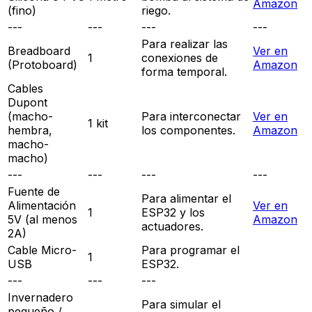
Amazon
(fino)
riego.
---
---
---
---
Para realizar las
Breadboard
Ver en
1
conexiones de
(Protoboard)
Amazon
forma temporal.
Cables
Dupont
(macho-
Para interconectar
Ver en
1 kit
hembra,
los componentes.
Amazon
macho-
macho)
---
---
---
---
Fuente de
Para alimentar el
Alimentación
Ver en
1
ESP32 y los
5V (al menos
Amazon
actuadores.
2A)
Cable Micro-
Para programar el
1
USB
ESP32.
---
---
---
Invernadero
Para simular el
pequeño /