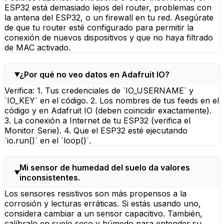
ESP32 está demasiado lejos del router, problemas con
la antena del ESP32, o un firewall en tu red. Asegúrate
de que tu router esté configurado para permitir la
conexión de nuevos dispositivos y que no haya filtrado
de MAC activado.
¿Por qué no veo datos en Adafruit IO?
Verifica: 1. Tus credenciales de `IO_USERNAME` y
`IO_KEY` en el código. 2. Los nombres de tus feeds en el
código y en Adafruit IO (deben coincidir exactamente).
3. La conexión a Internet de tu ESP32 (verifica el
Monitor Serie). 4. Que el ESP32 esté ejecutando
`io.run()` en el `loop()`.
Mi sensor de humedad del suelo da valores
inconsistentes.
Los sensores resistivos son más propensos a la
corrosión y lecturas erráticas. Si estás usando uno,
considera cambiar a un sensor capacitivo. También,
calíbralo en suelo seco y húmedo para entender su