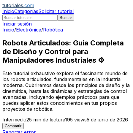
tutoriales
.com
Inicio
Categorías
Solicitar tutorial
Buscar
Iniciar sesión
Inicio
/
Electrónica
/
Robótica
Robots Articulados: Guía Completa
de Diseño y Control para
Manipuladores Industriales ⚙️
Este tutorial exhaustivo explora el fascinante mundo de
los robots articulados, fundamentales en la industria
moderna. Cubriremos desde los principios de diseño y la
cinemática, hasta las dinámicas y estrategias de control
avanzadas, incluyendo ejemplos prácticos para que
puedas aplicar estos conocimientos en tus propios
proyectos de robótica.
Intermedio
25
min de lectura
195
views
5 de junio de 2026
Compartir
Reportar error