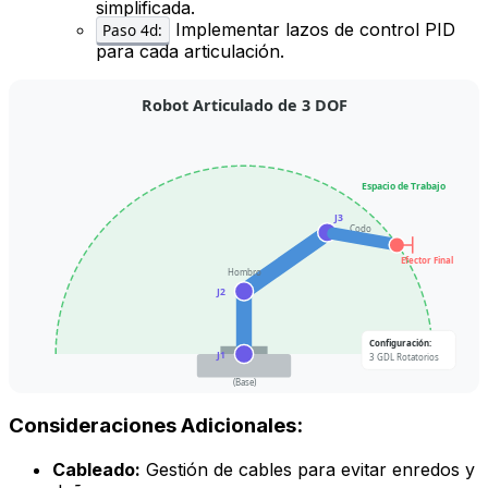
simplificada.
Implementar lazos de control PID
Paso 4d:
para cada articulación.
Robot Articulado de 3 DOF
Espacio de Trabajo
J3
Codo
Efector Final
Hombro
J2
Configuración:
J1
3 GDL Rotatorios
(Base)
Consideraciones Adicionales:
Cableado:
Gestión de cables para evitar enredos y