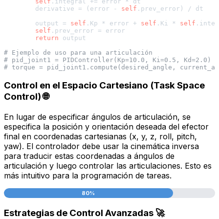
self
.integral += error * dt

        derivative = (error - 
self
.prev_error) / dt

        output = 
self
.Kp * error + 
self
.Ki * 
self
.integ
self
.prev_error = error

return
 output

# Ejemplo de uso para una articulación
# pid_joint1 = PIDController(Kp=10.0, Ki=0.5, Kd=2.0)
# torque = pid_joint1.compute(desired_angle, current_an
Control en el Espacio Cartesiano (Task Space
Control) 🌐
En lugar de especificar ángulos de articulación, se
especifica la posición y orientación deseada del efector
final en coordenadas cartesianas (x, y, z, roll, pitch,
yaw). El controlador debe usar la cinemática inversa
para traducir estas coordenadas a ángulos de
articulación y luego controlar las articulaciones. Esto es
más intuitivo para la programación de tareas.
80%
Estrategias de Control Avanzadas 🚀