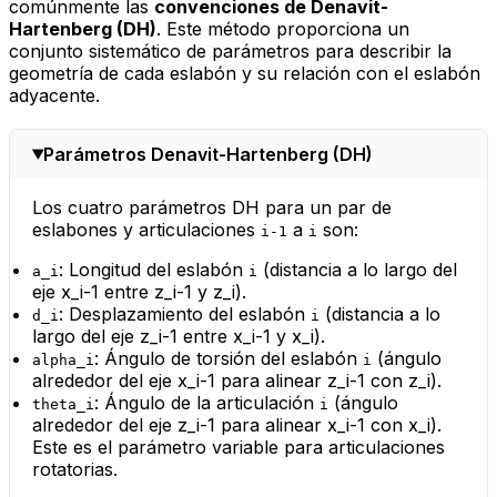
comúnmente las
convenciones de Denavit-
Hartenberg (DH)
. Este método proporciona un
conjunto sistemático de parámetros para describir la
geometría de cada eslabón y su relación con el eslabón
adyacente.
Parámetros Denavit-Hartenberg (DH)
Los cuatro parámetros DH para un par de
eslabones y articulaciones
a
son:
i-1
i
: Longitud del eslabón
(distancia a lo largo del
a_i
i
eje x_i-1 entre z_i-1 y z_i).
: Desplazamiento del eslabón
(distancia a lo
d_i
i
largo del eje z_i-1 entre x_i-1 y x_i).
: Ángulo de torsión del eslabón
(ángulo
alpha_i
i
alrededor del eje x_i-1 para alinear z_i-1 con z_i).
: Ángulo de la articulación
(ángulo
theta_i
i
alrededor del eje z_i-1 para alinear x_i-1 con x_i).
Este es el parámetro variable para articulaciones
rotatorias.