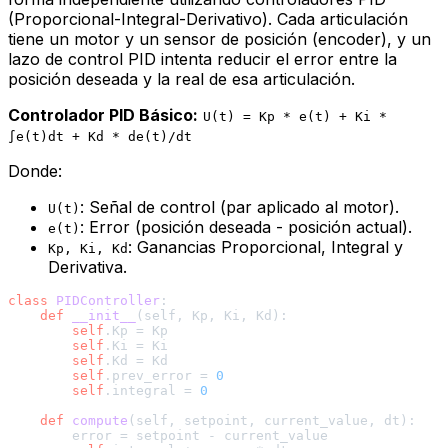
(Proporcional-Integral-Derivativo). Cada articulación
tiene un motor y un sensor de posición (encoder), y un
lazo de control PID intenta reducir el error entre la
posición deseada y la real de esa articulación.
Controlador PID Básico:
U(t) = Kp * e(t) + Ki *
∫e(t)dt + Kd * de(t)/dt
Donde:
: Señal de control (par aplicado al motor).
U(t)
: Error (posición deseada - posición actual).
e(t)
: Ganancias Proporcional, Integral y
Kp, Ki, Kd
Derivativa.
class
PIDController
:

def
__init__
(
self, Kp, Ki, Kd
):

self
.Kp = Kp

self
.Ki = Ki

self
.Kd = Kd

self
.prev_error = 
0
self
.integral = 
0
def
compute
(
self, setpoint, current_value, dt
):

        error = setpoint - current_value
