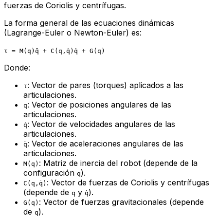
fuerzas de Coriolis y centrífugas.
La forma general de las ecuaciones dinámicas
(Lagrange-Euler o Newton-Euler) es:
τ = M(q)q̈ + C(q,q̇)q̇ + G(q)
Donde:
: Vector de pares (torques) aplicados a las
τ
articulaciones.
: Vector de posiciones angulares de las
q
articulaciones.
: Vector de velocidades angulares de las
q̇
articulaciones.
: Vector de aceleraciones angulares de las
q̈
articulaciones.
: Matriz de inercia del robot (depende de la
M(q)
configuración
).
q
: Vector de fuerzas de Coriolis y centrífugas
C(q,q̇)
(depende de
y
).
q
q̇
: Vector de fuerzas gravitacionales (depende
G(q)
de
).
q