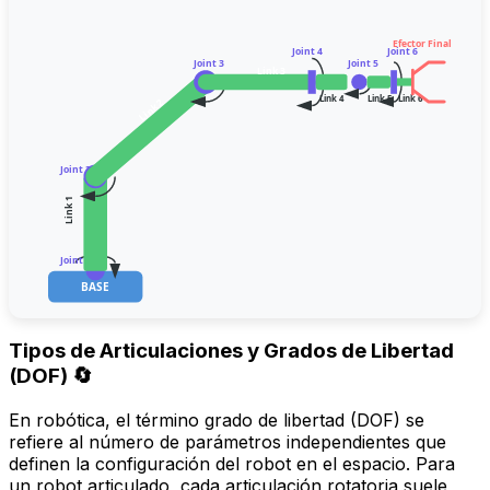
Efector Final
Joint 4
Joint 6
Joint 3
Joint 5
Link 3
Link 4
Link 5
Link 6
Link 2
Joint 2
Link 1
Joint 1
BASE
Tipos de Articulaciones y Grados de Libertad
(DOF) 🔄
En robótica, el término
grado de libertad (DOF)
se
refiere al número de parámetros independientes que
definen la configuración del robot en el espacio. Para
un robot articulado, cada articulación rotatoria suele