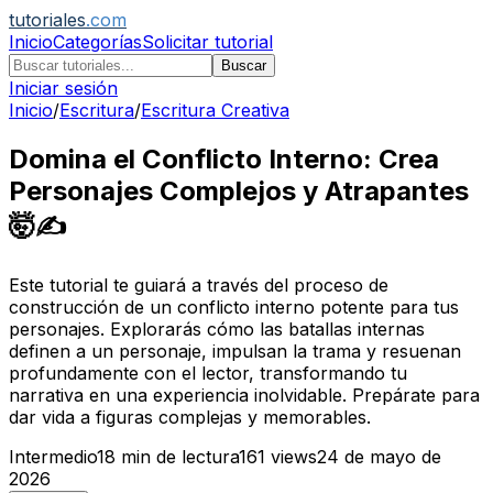
tutoriales
.com
Inicio
Categorías
Solicitar tutorial
Buscar
Iniciar sesión
Inicio
/
Escritura
/
Escritura Creativa
Domina el Conflicto Interno: Crea
Personajes Complejos y Atrapantes
🤯✍️
Este tutorial te guiará a través del proceso de
construcción de un conflicto interno potente para tus
personajes. Explorarás cómo las batallas internas
definen a un personaje, impulsan la trama y resuenan
profundamente con el lector, transformando tu
narrativa en una experiencia inolvidable. Prepárate para
dar vida a figuras complejas y memorables.
Intermedio
18
min de lectura
161
views
24 de mayo de
2026