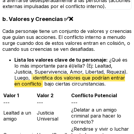
a aferrarse desesperadamente a las personas (acciones
externas impulsadas por el conflicto interno).
b.
Valores y Creencias
✅❌
Cada personaje tiene un conjunto de valores y creencias
que guían sus acciones. El conflicto interno a menudo
surge cuando dos de estos valores entran en colisión, o
cuando sus creencias se ven desafiadas.
Lista los valores clave de tu personaje:
¿Qué es
lo más importante para él/ella? (Ej: Lealtad,
Justicia, Supervivencia, Amor, Libertad, Riqueza).
Luego,
identifica dos valores que podrían entrar
en conflicto
bajo ciertas circunstancias.
Valor 1
Valor 2
Conflicto Potencial
---
---
---
¿Delatar a un amigo
Lealtad a un
Justicia
criminal para hacer lo
amigo
Universal
correcto?
¿Rendirse y vivir o luchar