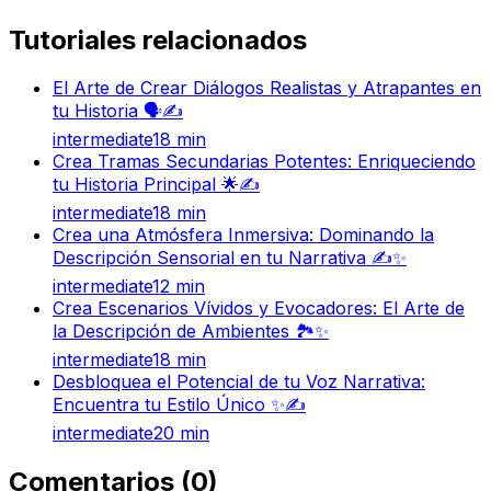
Tutoriales relacionados
El Arte de Crear Diálogos Realistas y Atrapantes en
tu Historia 🗣️✍️
intermediate
18
min
Crea Tramas Secundarias Potentes: Enriqueciendo
tu Historia Principal 🌟✍️
intermediate
18
min
Crea una Atmósfera Inmersiva: Dominando la
Descripción Sensorial en tu Narrativa ✍️✨
intermediate
12
min
Crea Escenarios Vívidos y Evocadores: El Arte de
la Descripción de Ambientes 🏞️✨
intermediate
18
min
Desbloquea el Potencial de tu Voz Narrativa:
Encuentra tu Estilo Único ✨✍️
intermediate
20
min
Comentarios
(
0
)