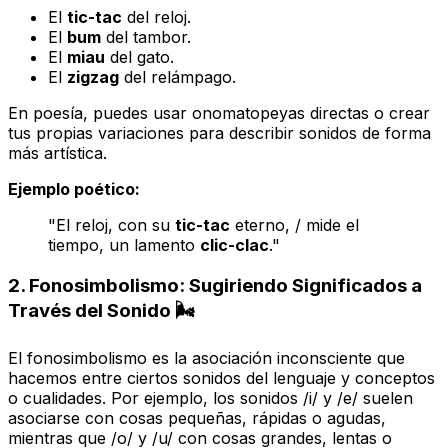
El
tic-tac
del reloj.
El
bum
del tambor.
El
miau
del gato.
El
zigzag
del relámpago.
En poesía, puedes usar onomatopeyas directas o crear
tus propias variaciones para describir sonidos de forma
más artística.
Ejemplo poético:
"El reloj, con su
tic-tac
eterno, / mide el
tiempo, un lamento
clic-clac
."
2. Fonosimbolismo: Sugiriendo Significados a
Través del Sonido 🌬️
El fonosimbolismo es la asociación inconsciente que
hacemos entre ciertos sonidos del lenguaje y conceptos
o cualidades. Por ejemplo, los sonidos /i/ y /e/ suelen
asociarse con cosas pequeñas, rápidas o agudas,
mientras que /o/ y /u/ con cosas grandes, lentas o