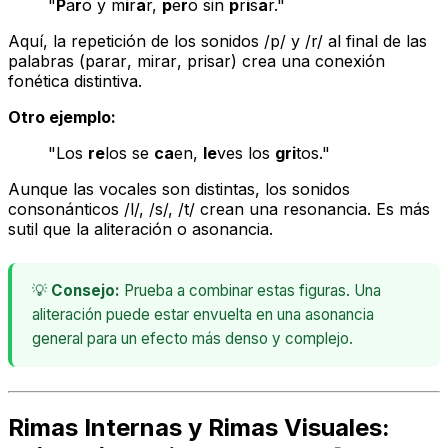
"
P
a
r
o y m
i
r
a
r,
p
e
r
o sin
p
r
i
s
a
r."
Aquí, la repetición de los sonidos /p/ y /r/ al final de las
palabras (
parar
,
mirar
,
prisar
) crea una conexión
fonética distintiva.
Otro ejemplo:
"Los
re
los se
ca
en,
le
ves los
gri
tos."
Aunque las vocales son distintas, los sonidos
consonánticos /l/, /s/, /t/ crean una resonancia. Es más
sutil que la aliteración o asonancia.
💡
Consejo:
Prueba a combinar estas figuras. Una
aliteración puede estar envuelta en una asonancia
general para un efecto más denso y complejo.
Rimas Internas y Rimas Visuales: