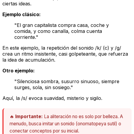
ciertas ideas.
Ejemplo clásico:
"
E
l
g
ran
c
apitalista
c
ompra
c
asa,
c
oche y
c
omida, y
c
omo
c
analla,
c
olma
c
uenta
c
orriente."
En este ejemplo, la repetición del sonido /k/ (c) y /g/
crea un ritmo insistente, casi golpeteante, que refuerza
la idea de acumulación.
Otro ejemplo:
"
S
ilenciosa
s
ombra,
s
usurro
s
inuoso,
s
iempre
s
urges,
s
ola,
s
in
s
osiego."
Aquí, la /s/ evoca suavidad, misterio y sigilo.
🔥
Importante:
La aliteración no es solo por belleza. A
menudo, busca imitar un sonido (onomatopeya sutil) o
conectar conceptos por su inicial.