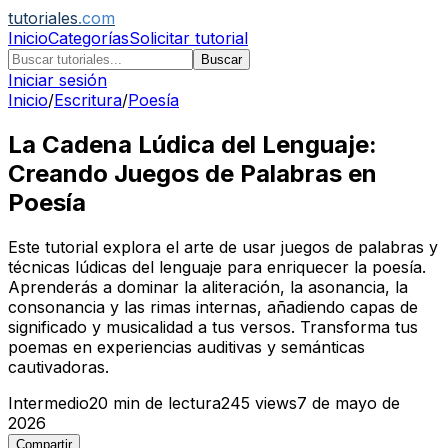
tutoriales
.com
Inicio
Categorías
Solicitar tutorial
Buscar
Iniciar sesión
Inicio
/
Escritura
/
Poesía
La Cadena Lúdica del Lenguaje:
Creando Juegos de Palabras en
Poesía
Este tutorial explora el arte de usar juegos de palabras y
técnicas lúdicas del lenguaje para enriquecer la poesía.
Aprenderás a dominar la aliteración, la asonancia, la
consonancia y las rimas internas, añadiendo capas de
significado y musicalidad a tus versos. Transforma tus
poemas en experiencias auditivas y semánticas
cautivadoras.
Intermedio
20
min de lectura
245
views
7 de mayo de
2026
Compartir