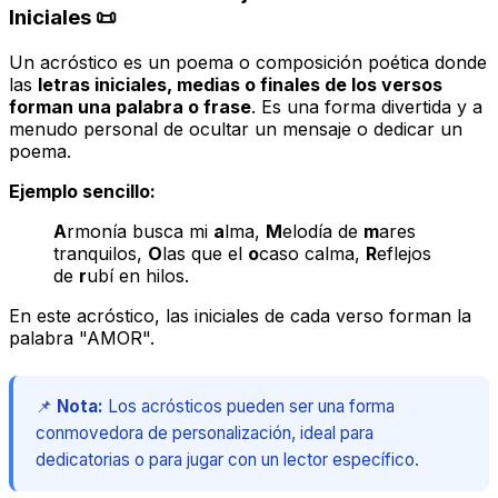
Iniciales 📜
Un acróstico es un poema o composición poética donde
las
letras iniciales, medias o finales de los versos
forman una palabra o frase
. Es una forma divertida y a
menudo personal de ocultar un mensaje o dedicar un
poema.
Ejemplo sencillo:
A
rmonía busca mi
a
lma,
M
elodía de
m
ares
tranquilos,
O
las que el
o
caso calma,
R
eflejos
de
r
ubí en hilos.
En este acróstico, las iniciales de cada verso forman la
palabra "AMOR".
📌
Nota:
Los acrósticos pueden ser una forma
conmovedora de personalización, ideal para
dedicatorias o para jugar con un lector específico.