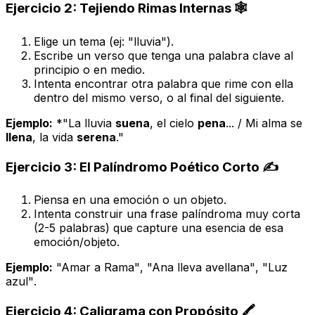
Ejercicio 2: Tejiendo Rimas Internas 🕸️
Elige un tema (ej: "lluvia").
Escribe un verso que tenga una palabra clave al
principio o en medio.
Intenta encontrar otra palabra que rime con ella
dentro del mismo verso, o al final del siguiente.
Ejemplo:
*"La lluvia
suena
, el cielo
pena
... / Mi alma se
llena
, la vida
serena
."
Ejercicio 3: El Palíndromo Poético Corto ✍️
Piensa en una emoción o un objeto.
Intenta construir una frase palíndroma muy corta
(2-5 palabras) que capture una esencia de esa
emoción/objeto.
Ejemplo:
"Amar a Rama"
,
"Ana lleva avellana"
,
"Luz
azul"
.
Ejercicio 4: Caligrama con Propósito 🖍️