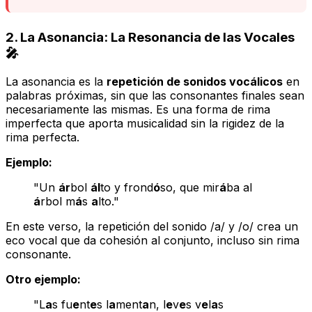
2. La Asonancia: La Resonancia de las Vocales
🎤
La asonancia es la
repetición de sonidos vocálicos
en
palabras próximas, sin que las consonantes finales sean
necesariamente las mismas. Es una forma de rima
imperfecta que aporta musicalidad sin la rigidez de la
rima perfecta.
Ejemplo:
"Un
ár
bol
ál
to y frond
ó
so, que mir
á
ba al
á
rbol m
á
s
a
lto."
En este verso, la repetición del sonido /a/ y /o/ crea un
eco vocal que da cohesión al conjunto, incluso sin rima
consonante.
Otro ejemplo:
"L
a
s fu
e
nt
e
s l
a
ment
a
n, l
e
v
e
s v
e
l
a
s