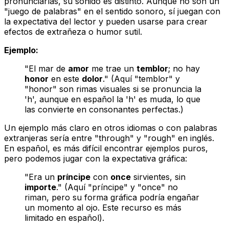
pronunciarlas, su sonido es distinto. Aunque no son un
"juego de palabras" en el sentido sonoro, sí juegan con
la expectativa del lector y pueden usarse para crear
efectos de extrañeza o humor sutil.
Ejemplo:
"El mar de
amor
me trae un
temblor
; no hay
honor
en este
dolor
." (Aquí "temblor" y
"honor" son rimas visuales si se pronuncia la
'h', aunque en español la 'h' es muda, lo que
las convierte en consonantes perfectas.)
Un ejemplo más claro en otros idiomas o con palabras
extranjeras sería entre "through" y "rough" en inglés.
En español, es más difícil encontrar ejemplos puros,
pero podemos jugar con la expectativa gráfica:
"Era un
príncipe
con
once
sirvientes, sin
importe
." (Aquí "príncipe" y "once" no
riman, pero su forma gráfica podría engañar
un momento al ojo. Este recurso es más
limitado en español).