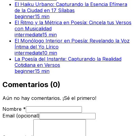
El Haiku Urbano: Capturando la Esencia Efímera
de la Ciudad en 17 Sílabas
beginner
15
min
El Ritmo y la Métrica en Poesía: Cincela tus Versos
con Musicalidad
intermediate
15
min
El Monólogo Interior en Poesía: Revelando la Voz
Íntima del Yo Lírico
intermediate
10
min
La Poesía del Instante: Capturando la Realidad
Cotidiana en Versos
beginner
15
min
Comentarios
(
0
)
Aún no hay comentarios. ¡Sé el primero!
Nombre
*
Email (opcional)